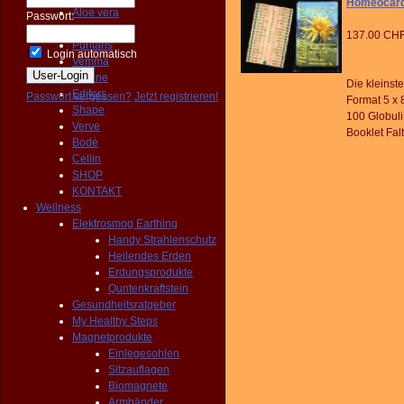
Homeocard
Aloe vera
Passwort:
Getreide
137.00 CH
Puritans
Login automatisch
Vemma
Fit Line
Die kleinst
Edifors
Passwort vergessen?
Jetzt registrieren!
Format 5 x 8
Shape
100 Globuli
Verve
Booklet Fal
Bodé
Cellin
SHOP
KONTAKT
Wellness
Elektrosmog Earthing
Handy Strahlenschutz
Heilendes Erden
Erdungsprodukte
Quntenkraftstein
Gesundheitsratgeber
My Healthy Steps
Magnetprodukte
Einlegesohlen
Sitzauflagen
Biomagnete
Armbänder