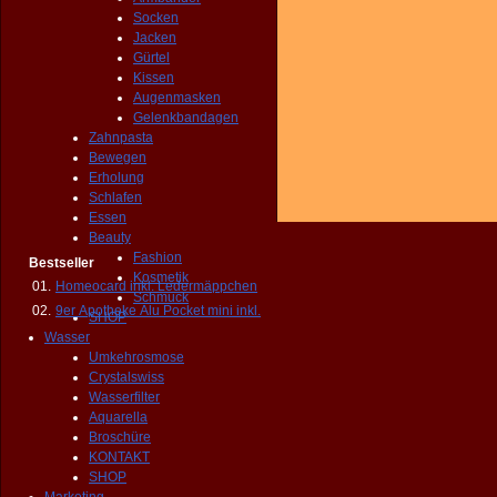
Socken
Jacken
Gürtel
Kissen
Augenmasken
Gelenkbandagen
Zahnpasta
Bewegen
Erholung
Schlafen
Essen
Beauty
Fashion
Bestseller
Kosmetik
01.
Homeocard inkl. Ledermäppchen
Schmuck
02.
9er Apotheke Alu Pocket mini inkl.
SHOP
Wasser
Umkehrosmose
Crystalswiss
Wasserfilter
Aquarella
Broschüre
KONTAKT
SHOP