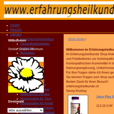
START
PRAXIS
Literatur
Klinisches Kompendium
Shop-Home
/
Willkommen
Gesundheitsratgeber
SVH Folio
Similia Simplex Minimum
Willkommen im Erfahrungsheilk
Biografien
Im Erfahrungsheilkunde Shop find
Antiquariat
und Publikationen zur homöopathi
Fachliteratur
homöopathischen Arzneimittel in d
Reportagen
Nahrungsergänzung, Umkehrosmose 
Publikationen
Für Ihre Fragen stehe ich Ihnen g
Arzneimittelbilder
Sie können Fragen zum Shop auc
Patientenratgeber
Besten Dank für Ihren Besuch!
Selbstbehandlung
erfahrungsheilkunde.ch
Gesundheitsratgeber
Georg Kissling
Impfkritische Literatur
Juice Plus
Homöopathie für Tiere
Direktwahl
Homöopathie für Kinder
113.25 CHF
Homöopathie im Garten
Schwangerschaft/Geburt