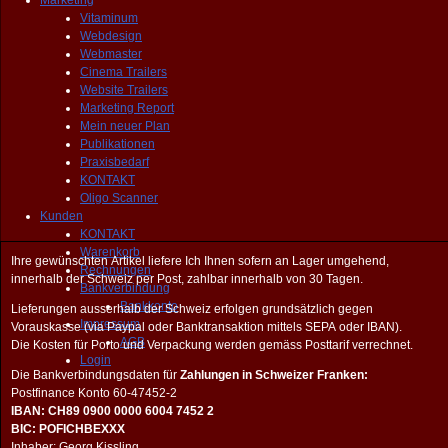
Marketing
Vitaminum
Webdesign
Webmaster
Cinema Trailers
Website Trailers
Marketing Report
Mein neuer Plan
Publikationen
Praxisbedarf
KONTAKT
Oligo Scanner
Kunden
KONTAKT
Warenkorb
Ihre gewünschten Artikel liefere Ich Ihnen sofern an Lager umgehend,
Rechnungen
innerhalb der Schweiz per Post, zahlbar innerhalb von 30 Tagen.
Bankverbindung
Bankkonto
Lieferungen ausserhalb der Schweiz erfolgen grundsätzlich gegen
Impressum
Vorauskasse (via Paypal oder Banktransaktion mittels SEPA oder IBAN).
AGB
Die Kosten für Porto und Verpackung werden gemäss Posttarif verrechnet.
Login
Die Bankverbindungsdaten für
Zahlungen in Schweizer Franken:
Postfinance Konto 60-47452-2
IBAN: CH89 0900 0000 6004 7452 2
BIC: POFICHBEXXX
Inhaber: Georg Kissling