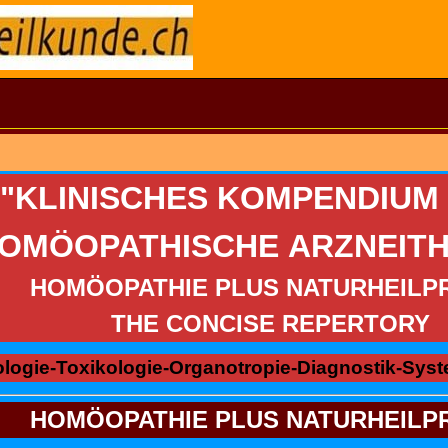
"KLINISCHES KOMPENDIUM
OMÖOPATHISCHE ARZNEITH
HOMÖOPATHIE PLUS NATURHEILP
THE CONCISE REPERTORY
logie-Toxikologie-Organotropie-Diagnostik-Syst
HOMÖOPATHIE PLUS NATURHEILP