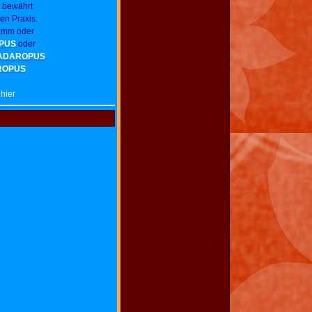
d bewährt
en Praxis.
amm oder
PUS
oder
ADAROPUS
.
ROPUS
e
hier