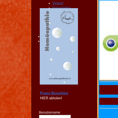
Vorwort
Präsentation
Publikationen
Broschüre
Vertrieb
FORUM
FAQ
KONTAKT
SHOP
Praxis Broschüre
HIER
abholen!
Benutzername: