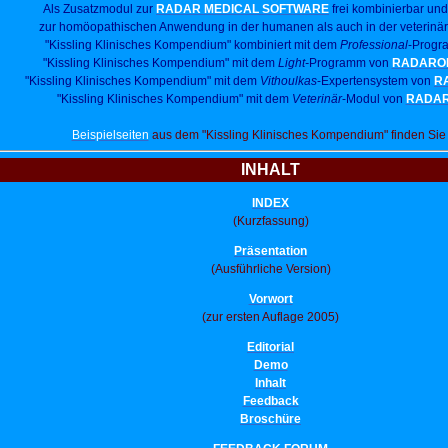
Als Zusatzmodul zur
RADAR MEDICAL SOFTWARE
frei kombinierbar un
zur homöopathischen Anwendung in der humanen als auch in der veterinär
"Kissling Klinisches Kompendium" kombiniert mit dem
Professional
-Progr
"Kissling Klinisches Kompendium" mit dem
Light-
Programm von
RADARO
"Kissling Klinisches Kompendium" mit dem
Vithoulkas
-Expertensystem von
R
"Kissling Klinisches Kompendium" mit dem
Veterinär
-Modul von
RADA
Beispielseiten
aus dem "Kissling Klinisches Kompendium" finden Si
INHALT
INDEX
(Kurzfassung)
Präsentation
(Ausführliche Version)
Vorwort
(zur ersten Auflage 2005)
Editorial
Demo
Inhalt
Feedback
Broschüre