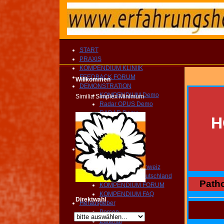
START
PRAXIS
KOMPENDIUM KLINIIK
FEEDBACK FORUM
Willkommen
DEMONSTRATION
KOMPENDIUM Demo
Similia Simplex Minimum
Radar OPUS Demo
RADAR Demo
H
Präsentation
Broschüre
Vorwort
RADAR Support
RADAR Archibel
Radarservice Schweiz
Radarservice Deutschland
Patho
KOMPENDIUM FORUM
KOMPENDIUM FAQ
Direktwahl
Herausgeber
Person
Editorial