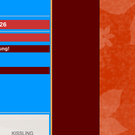
26
ung!