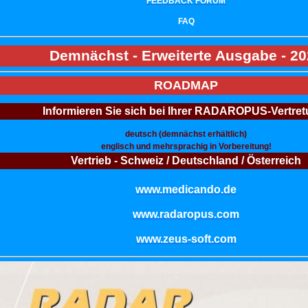
FEEDBACK FORUM
FAQ
Demnächst - Erweiterte Ausgabe - 20
ROADMAP
Informieren Sie sich
bei Ihrer RADAROPUS-Vertret
deutsch (demnächst erhältlich)
englisch und mehrsprachig in Vorbereitung!
Vertrieb - Schweiz / Deutschland / Österreich
www.medicando.de
www.radaropus.com
www.zeus-soft.com