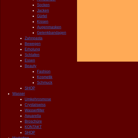
Socken
Jacken
Gürtel
Kissen
Augenmasken
Gelenkbandagen
Zahnpasta
Bewegen
Erholung
Schlafen
Essen
Beauty
Fashion
Kosmetik
Schmuck
SHOP
Wasser
Umkehrosmose
Crystalswiss
Wasserfilter
Aquarella
Broschüre
KONTAKT
SHOP