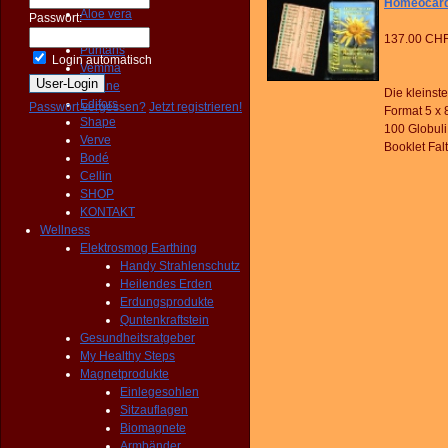
Homeocard
Aloe vera
Passwort:
Getreide
137.00 CH
Puritans
Login automatisch
Vemma
Fit Line
Die kleinst
Edifors
Passwort vergessen?
Jetzt registrieren!
Format 5 x 8
Shape
100 Globuli
Verve
Booklet Fal
Bodé
Cellin
SHOP
KONTAKT
Wellness
Elektrosmog Earthing
Handy Strahlenschutz
Heilendes Erden
Erdungsprodukte
Quntenkraftstein
Gesundheitsratgeber
My Healthy Steps
Magnetprodukte
Einlegesohlen
Sitzauflagen
Biomagnete
Armbänder