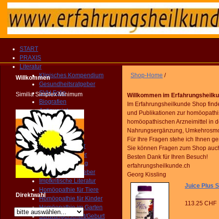
START
PRAXIS
Literatur
Klinisches Kompendium
Shop-Home
/
Willkommen
Gesundheitsratgeber
SVH Folio
Similia Simplex Minimum
Willkommen im Erfahrungsheilk
Biografien
Im Erfahrungsheilkunde Shop find
Antiquariat
und Publikationen zur homöopathi
Fachliteratur
homöopathischen Arzneimittel in d
Reportagen
Nahrungsergänzung, Umkehrosmose 
Publikationen
Für Ihre Fragen stehe ich Ihnen g
Arzneimittelbilder
Sie können Fragen zum Shop auc
Patientenratgeber
Besten Dank für Ihren Besuch!
Selbstbehandlung
erfahrungsheilkunde.ch
Gesundheitsratgeber
Georg Kissling
Impfkritische Literatur
Juice Plus
Homöopathie für Tiere
Direktwahl
Homöopathie für Kinder
113.25 CHF
Homöopathie im Garten
Schwangerschaft/Geburt