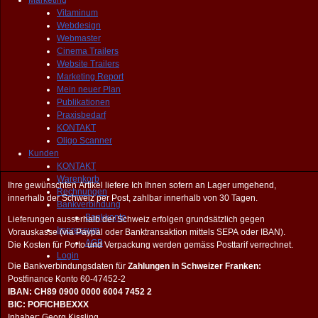
Marketing
Vitaminum
Webdesign
Webmaster
Cinema Trailers
Website Trailers
Marketing Report
Mein neuer Plan
Publikationen
Praxisbedarf
KONTAKT
Oligo Scanner
Kunden
KONTAKT
Warenkorb
Ihre gewünschten Artikel liefere Ich Ihnen sofern an Lager umgehend,
Rechnungen
innerhalb der Schweiz per Post, zahlbar innerhalb von 30 Tagen.
Bankverbindung
Bankkonto
Lieferungen ausserhalb der Schweiz erfolgen grundsätzlich gegen
Impressum
Vorauskasse (via Paypal oder Banktransaktion mittels SEPA oder IBAN).
AGB
Die Kosten für Porto und Verpackung werden gemäss Posttarif verrechnet.
Login
Die Bankverbindungsdaten für
Zahlungen in Schweizer Franken:
Postfinance Konto 60-47452-2
IBAN: CH89 0900 0000 6004 7452 2
BIC: POFICHBEXXX
Inhaber: Georg Kissling