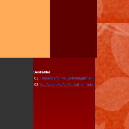
Bestseller
01.
Homeocard inkl. Ledermäppchen
02.
9er Apotheke Alu Pocket mini inkl.