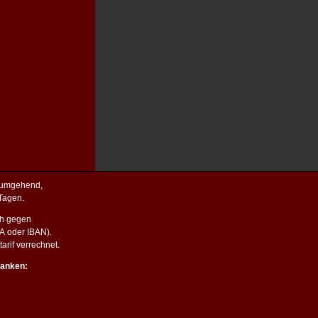
r umgehend,
Tagen.
ch gegen
PA oder IBAN).
rif verrechnet.
ranken: