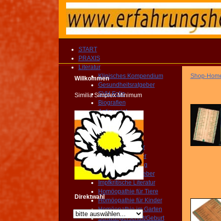
START
PRAXIS
Literatur
Klinisches Kompendium
Shop-Hom
Willkommen
Gesundheitsratgeber
SVH Folio
Similia Simplex Minimum
Biografien
Antiquariat
Fachliteratur
Reportagen
Publikationen
Arzneimittelbilder
Patientenratgeber
Selbstbehandlung
Gesundheitsratgeber
Impfkritische Literatur
Homöopathie für Tiere
Direktwahl
Homöopathie für Kinder
Homöopathie im Garten
Schwangerschaft/Geburt