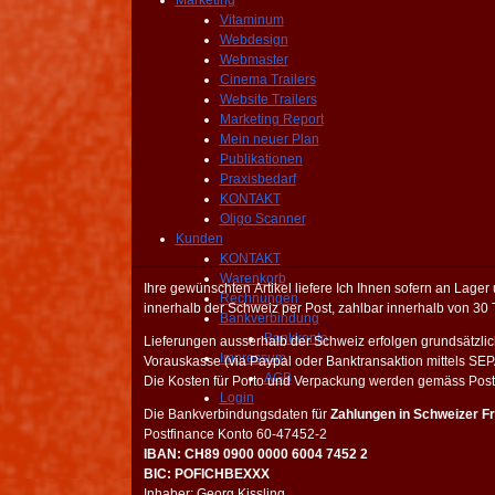
Marketing
Vitaminum
Webdesign
Webmaster
Cinema Trailers
Website Trailers
Marketing Report
Mein neuer Plan
Publikationen
Praxisbedarf
KONTAKT
Oligo Scanner
Kunden
KONTAKT
Warenkorb
Ihre gewünschten Artikel liefere Ich Ihnen sofern an Lage
Rechnungen
innerhalb der Schweiz per Post, zahlbar innerhalb von 30 
Bankverbindung
Bankkonto
Lieferungen ausserhalb der Schweiz erfolgen grundsätzli
Impressum
Vorauskasse (via Paypal oder Banktransaktion mittels SE
AGB
Die Kosten für Porto und Verpackung werden gemäss Postta
Login
Die Bankverbindungsdaten für
Zahlungen in Schweizer F
Postfinance Konto 60-47452-2
IBAN: CH89 0900 0000 6004 7452 2
BIC: POFICHBEXXX
Inhaber: Georg Kissling