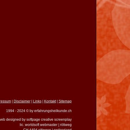
ressum
|
Disclaimer
|
Links
|
Kontakt
|
Sitemap
1994 - 2024 © by erfahrungsheilkunde.ch
eb designed by softpage creative screenplay
lic. worldsoft webmaster | rötiweg