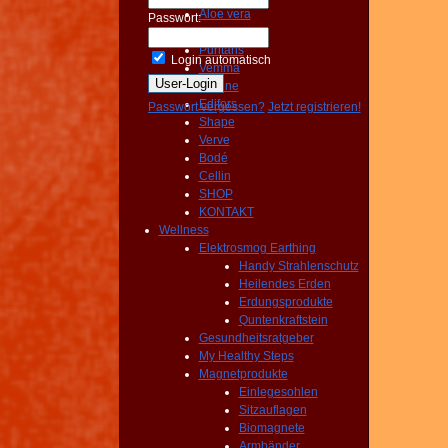
Aloe vera
Passwort:
Getreide
Puritans
Login automatisch
Vemma
Fit Line
Edifors
Passwort vergessen?
Jetzt registrieren!
Shape
Verve
Bodé
Cellin
SHOP
KONTAKT
Wellness
Elektrosmog Earthing
Handy Strahlenschutz
Heilendes Erden
Erdungsprodukte
Quntenkraftstein
Gesundheitsratgeber
My Healthy Steps
Magnetprodukte
Einlegesohlen
Sitzauflagen
Biomagnete
Armbänder