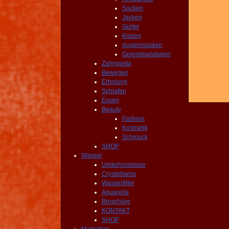
Socken
Jacken
Gürtel
Kissen
Augenmasken
Gelenkbandagen
Zahnpasta
Bewegen
Erholung
Schlafen
Essen
Beauty
Fashion
Kosmetik
Schmuck
SHOP
Wasser
Umkehrosmose
Crystalswiss
Wasserfilter
Aquarella
Broschüre
KONTAKT
SHOP