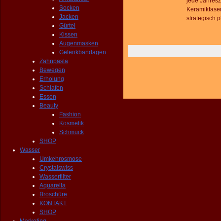
jede Jahresz
Socken
Keramikfaser
Jacken
strategisch 
Gürtel
Kissen
Augenmasken
Gelenkbandagen
Zahnpasta
Bewegen
Erholung
Schlafen
Essen
Beauty
Fashion
Kosmetik
Schmuck
SHOP
Wasser
Umkehrosmose
Crystalswiss
Wasserfilter
Aquarella
Broschüre
KONTAKT
SHOP