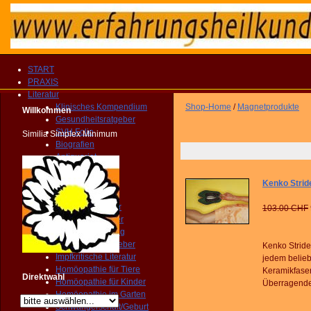
START
PRAXIS
Literatur
Klinisches Kompendium
Shop-Home
/
Magnetprodukte
Willkommen
Gesundheitsratgeber
SVH Folio
Similia Simplex Minimum
Biografien
Antiquariat
Fachliteratur
Reportagen
Kenko Strid
Publikationen
Arzneimittelbilder
103.00 CHF
Patientenratgeber
Selbstbehandlung
Gesundheitsratgeber
Kenko Stride
Impfkritische Literatur
jedem belieb
Homöopathie für Tiere
Keramikfaser
Direktwahl
Homöopathie für Kinder
Überragende
Homöopathie im Garten
Schwangerschaft/Geburt