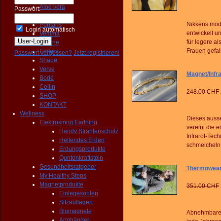
Aloe vera
Passwort:
Getreide
Nikkens modi
Puritans
Login automatisch
entwickelt u
Vemma
für legere a
Fit Line
Frauen gefal
Edifors
Passwort vergessen?
Jetzt registrieren!
Shape
Verve
Magnet/Infr
Bodé
Cellin
248.00 CHF
SHOP
KONTAKT
Wellness
Dieses auss
Elektrosmog Earthing
vereint die 
Handy Strahlenschutz
Infrarot-Tec
Heilendes Erden
schmeicheln
Erdungsprodukte
Quntenkraftstein
Gesundheitsratgeber
Thermowear 
My Healthy Steps
Magnetprodukte
351.00 CHF
Einlegesohlen
Sitzauflagen
Biomagnete
Abnehmbare Ä
Armbänder