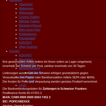
Marketing
Vitaminum
Webdesign
Webmaster
Cinema Trailers
Website Trailers
Marketing Report
Mein neuer Plan
Publikationen
Praxisbedarf
KONTAKT
Oligo Scanner
Kunden
KONTAKT
Warenkorb
Ihre gewünschten Artikel liefere Ich Ihnen sofern an Lager umgehend,
Rechnungen
innerhalb der Schweiz per Post, zahlbar innerhalb von 30 Tagen.
Bankverbindung
Bankkonto
Lieferungen ausserhalb der Schweiz erfolgen grundsätzlich gegen
Impressum
Vorauskasse (via Paypal oder Banktransaktion mittels SEPA oder IBAN).
AGB
Die Kosten für Porto und Verpackung werden gemäss Posttarif verrechnet.
Login
Die Bankverbindungsdaten für
Zahlungen in Schweizer Franken:
Postfinance Konto 60-47452-2
IBAN: CH89 0900 0000 6004 7452 2
BIC: POFICHBEXXX
Inhaber: Georg Kissling