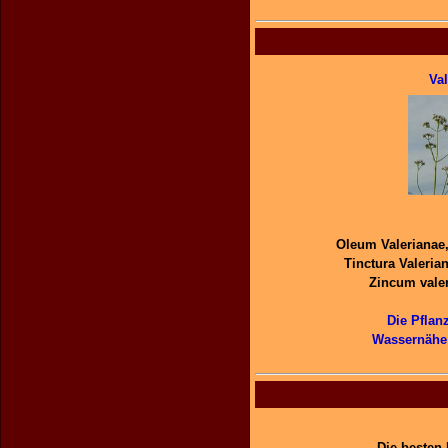
Val
Oleum Valerianae,
Tinctura Valeria
Zincum vale
Die Pflan
Wassernähe 
Die besten 