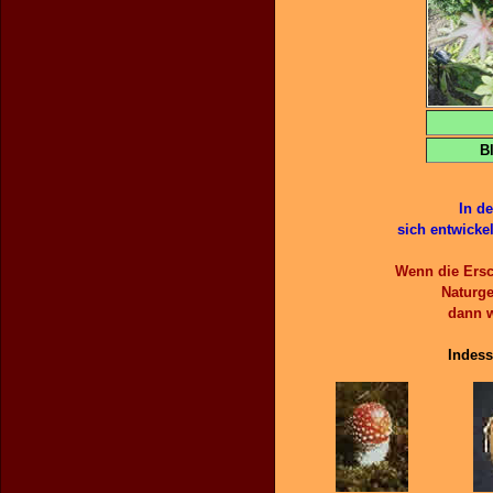
B
In d
sich entwicke
Wenn die Ersc
Naturge
dann w
Indess