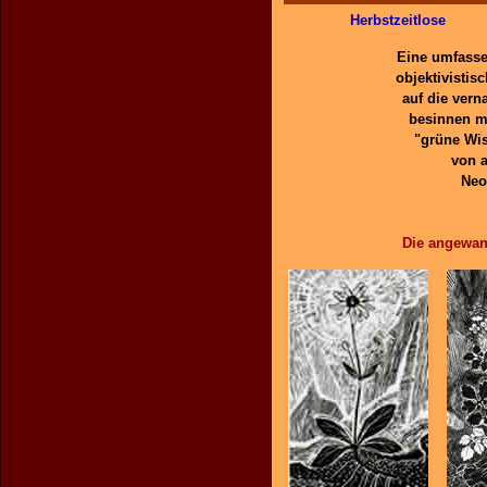
Herbstzeitlose
Eine umfasse
objektivistis
auf die ver
besinnen mü
"grüne Wis
von a
Neo
Die angewan