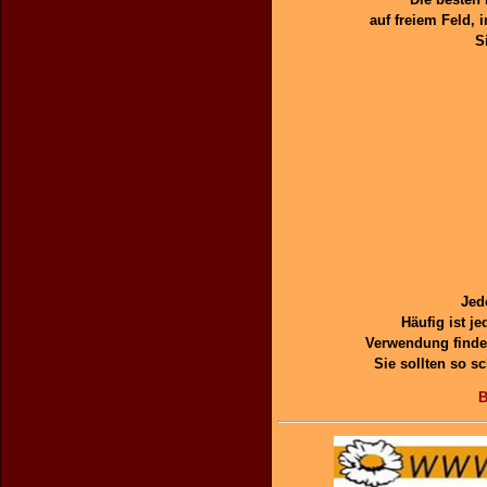
auf freiem Feld,
S
Jed
Häufig ist j
Verwendung finden
Sie sollten so s
B