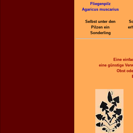
Fliegenpilz
Agaricus muscarius
Selbst unter den
Sc
Pilzen ein
er
Sonderling
Eine einfa
eine günstige Verw
Obst ode