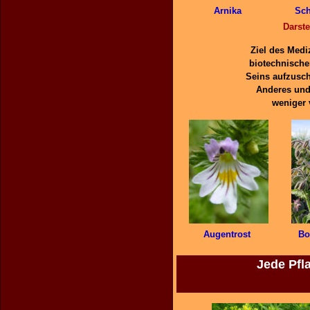
Arnika
Sch
Darste
Ziel des Medi
biotechnische
Seins aufzusc
Anderes und
weniger 
Augentrost
Bo
Jede Pfl