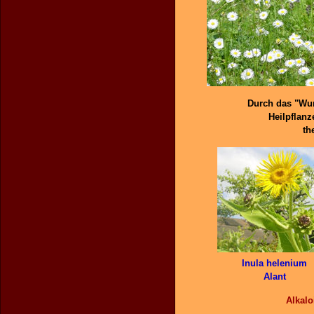
Durch das "Wun
Heilpflan
th
Inula helenium
Alant
Alkalo