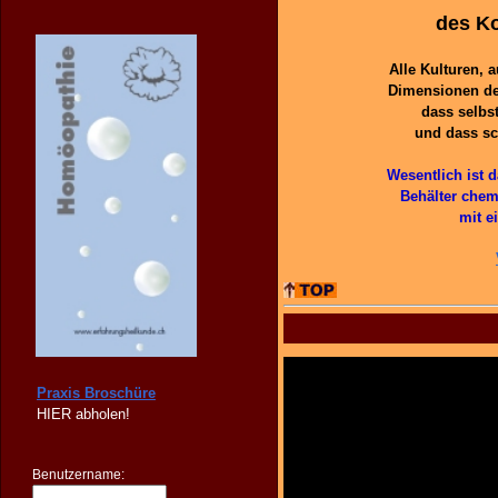
des Ko
Alle Kulturen, 
Dimensionen der
dass selbs
und dass sc
Wesentlich ist 
Behälter chem
mit e
Praxis Broschüre
HIER
abholen!
Benutzername: