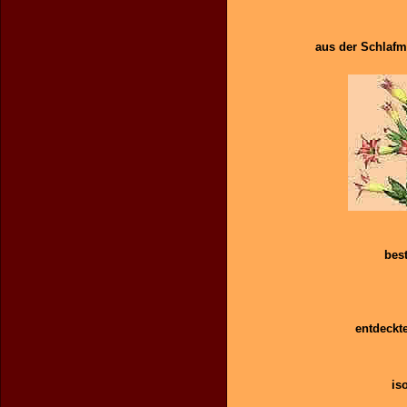
aus der Schlaf
bes
entdeckt
is