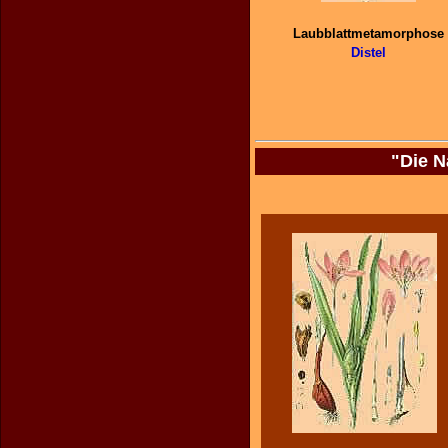
Laubblattmetamorphose
Distel
"Die N