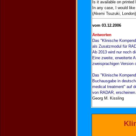
Is it available on printed
In any case, I would like 
(Akemi Tsuzuki, London)
vom 03.12.2006
Antworten
Das "Klinische Kompendi
als Zusatzmodul für RAD
Ab 2013 wird nur noch d
Eine zweite, erweiterte 
zweisprachigen Version d
Das "Klinische Kompendi
Buchausgabe in deutsche
medical treatment" auf d
von RADAR, erscheinen. 
Georg M. Kissling
Kli