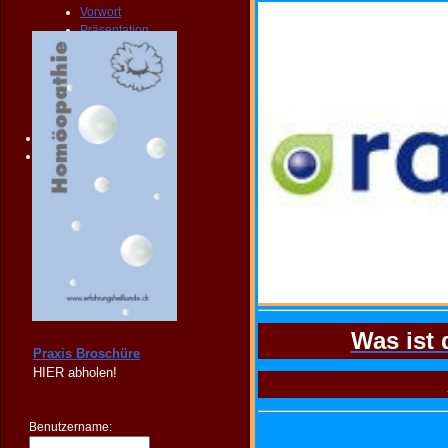
Vorwort
Präsentation
Publikationen
Broschüre
Vertrieb
FORUM
FAQ
KONTAKT
SHOP
Was ist
Praxis Broschüre
HIER
abholen!
Benutzername: