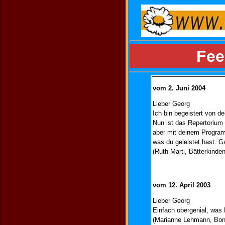
Fee
vom 2. Juni 2004
Lieber Georg
Ich bin begeistert von 
Nun ist das Repertorium 
aber mit deinem Program
was du geleistet hast. G
(Ruth Marti, Bätterkinden
vom 12. April 2003
Lieber Georg
Einfach obergenial, was
(Marianne Lehmann, Bons