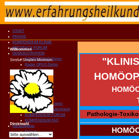
START
PRAXIS
KOMPENDIUM KLINIIK
FEEDBACK FORUM
Willkommen
DEMONSTRATION
"KLINI
KOMPENDIUM Demo
Similia Simplex Minimum
Radar OPUS Demo
RADAR Demo
HOMÖOPA
Präsentation
Broschüre
Vorwort
HOMÖO
RADAR Support
RADAR Archibel
Radarservice Schweiz
Radarservice Deutschland
Pathologie-Toxiko
KOMPENDIUM FORUM
KOMPENDIUM FAQ
Direktwahl
Herausgeber
HOMÖO
Person
Editorial