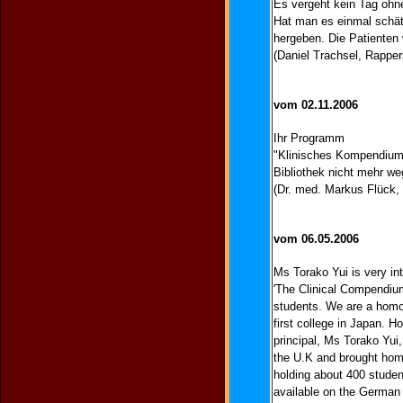
Es vergeht kein Tag ohne
Hat man es einmal schätz
hergeben. Die Patiente
(Daniel Trachsel, Rapper
vom 02.11.2006
Ihr Programm
"Klinisches Kompendium.
Bibliothek nicht mehr we
(Dr. med. Markus Flück,
vom 06.05.2006
Ms Torako Yui is very int
'The Clinical Compendium'
students. We are a homo
first college in Japan. 
principal, Ms Torako Yui
the U.K and brought hom
holding about 400 student
available on the German 