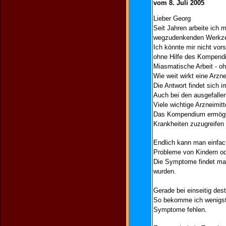
vom 8. Juli 2005
Lieber Georg
Seit Jahren arbeite ich 
wegzudenkenden Werkzeug
Ich könnte mir nicht vors
ohne Hilfe des Kompendi
Miasmatische Arbeit - o
Wie weit wirkt eine Arzne
Die Antwort findet sich
Auch bei den ausgefalle
Viele wichtige Arzneimit
Das Kompendium ermöglic
Krankheiten zuzugreifen 
Endlich kann man einfac
Probleme von Kindern od
Die Symptome findet man 
wurden.
Gerade bei einseitig de
So bekomme ich wenigste
Symptome fehlen.