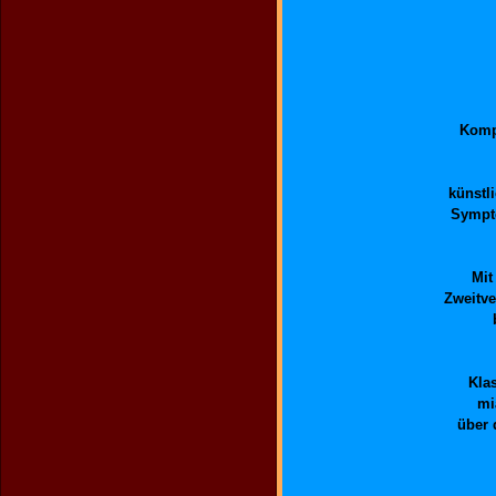
Kompl
künstl
Sympt
Mit
Zweitve
Kla
mi
über 