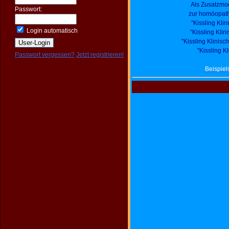
Als Zusatzmo
Passwort:
zur homöopath
"Kissling Kl
Login automatisch
"Kissling Kl
"Kissling Klini
"Kissling 
Passwort vergessen?
Jetzt registrieren!
Beispiel