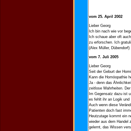
vom 25. April 2002
Lieber Georg
Ich bin nach wie vor beg
Ich schaue aber oft auc
zu erforschen. Ich gratul
(Alex Müller, Dübendorf)
vom 7. Juli 2005
Lieber Georg
Seit der Geburt der Hom
Kann die Homöopathie he
Ja - denn das Ähnlichkeit
zeitlose Wahrheiten. Der
Im Gegensatz dazu ist u
es fehlt ihr an Logik und
Auch wenn diese Veränder
Patienten doch fast imme
Heutzutage kommt ein ne
wieder aus dem Handel z
gelernt, das Wissen ver