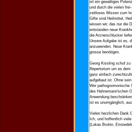
ist ein gewaltiges Potenz
und durch die vielen fre
zeitloses Wissen zum h
Gifte sind Heilmittel, He
wissen wir, das nur die 
entstanden neue Krankhei
die Arzneischlucker lief
Unsere Aufgabe ist es, 
anzuwenden. Neue Krankh
grosse benötigen.
Georg Kissling schuf zu
Repertorium um es dem B
ganz einfach zurechtzufi
aufgebaut ist. Ohne sein 
Wer pathognomonische Sy
des Hahnemann'schen Org
Anwendung beschränken.
ist es unumgänglich, au
Vielen herzlichen Dank G
Ich, und hoffentlich vie
(Lukas Bruhin, Einsiedel