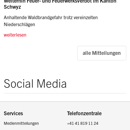
Weiterhin Feuer- und Feuerwerksverbot im Kanton
Schwyz
Anhaltende Waldbrandgefahr trotz vereinzelten
Niederschlägen
weiterlesen
alle Mitteilungen
Social Media
Footer
Services
Telefonzentrale
Medienmitteilungen
+41 41 819 11 24