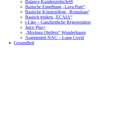
Balance Kundenzeitschrift
Basische Entgiftung „Lava Pure“
Basische Körperpflege „Romulsan“
Basisch trinken „ECAIA“
i-Like – Ganzheitliche Regeneration
Juice Plus+
„Moringa Oleifera“ Wunderbaum
Augmented NAC – Long Covid
Gesundheit