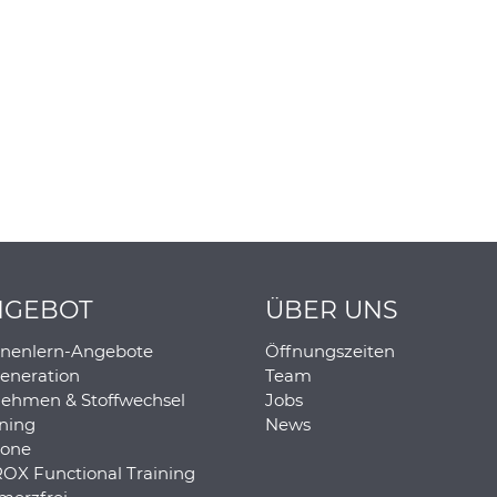
NGEBOT
ÜBER UNS
nenlern-Angebote
Öffnungszeiten
eneration
Team
ehmen & Stoffwechsel
Jobs
ining
News
one
OX Functional Training