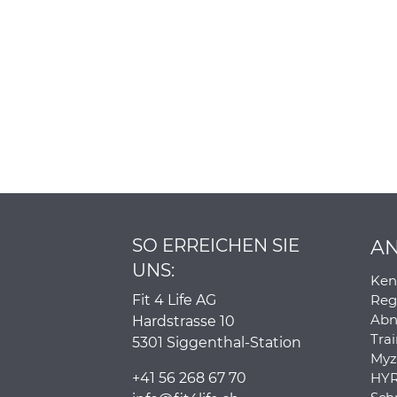
SO ERREICHEN SIE
A
UNS:
Ken
Fit 4 Life AG
Reg
Abn
Hardstrasse 10
Tra
5301 Siggenthal-Station
Myz
+41 56 268 67 70
HYR