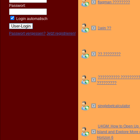
flagman ????????
Passwort:
Login automatisch
1win ??
Passwort vergessen?
Jetzt registrieren!
?? ????????
?????????? ?????????
?????????
singlebetcalculator
U4GM: How to Open Up
Island and Explore More 
Horizon 6