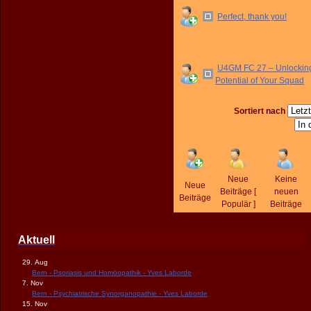
Perfect, thank you!
U4GM FC 27 – Unlocking
Potential of Your Squad
Sortiert nach
Neue
Keine
Neue
Beiträge [
neuen
Beiträge
Populär ]
Beiträge
Aktuell
29. Aug
Bern - Psoriasis und Homöopathik - Yves Laborde
7. Nov
Bern - Psychiatrische Synorganopathie - Yves Laborde
15. Nov