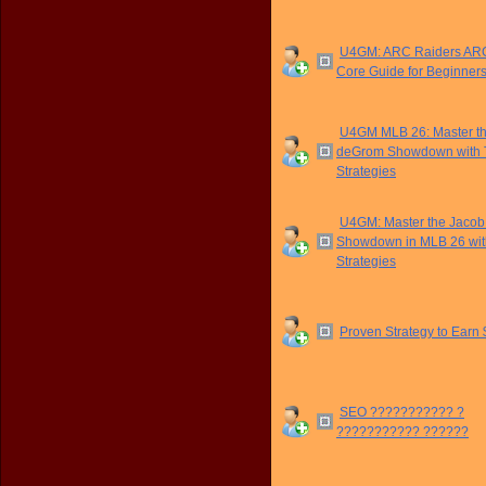
U4GM: ARC Raiders ARC
Core Guide for Beginner
U4GM MLB 26: Master t
deGrom Showdown with 
Strategies
U4GM: Master the Jaco
Showdown in MLB 26 wit
Strategies
Proven Strategy to Earn
SEO ??????????? ?
??????????? ??????