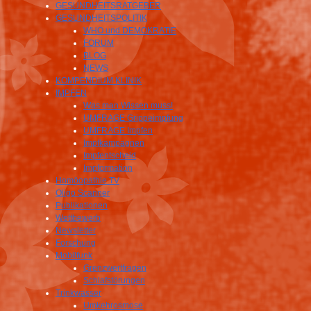
GESUNDHEITSRATGEBER
GESUNDHEITSPOLITIK
WHO und DEMOKRATIE
FORUM
BLOG
NEWS
KOMPENDIUM KLINIK
IMPFEN
Was man Wissen muss!
UMFRAGE Grippeimpfung
UMFRAGE Impfen
Impfkampagnen
Impfentscheid
Impformation
Homöopathie TV
Oligo Scanner
Publikationen
Wettbewerb
Newsletter
Forschung
Mobilfunk
Grenzwertfragen
Schlafstörungen
Trinkwasser
Umkehrosmose