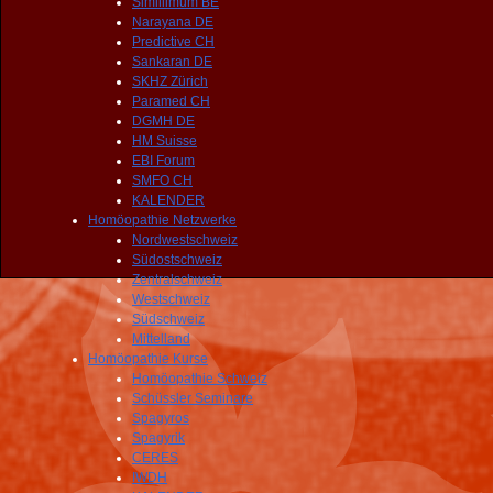
Simillimum BE
Narayana DE
Predictive CH
Sankaran DE
SKHZ Zürich
Paramed CH
DGMH DE
HM Suisse
EBI Forum
SMFO CH
KALENDER
Homöopathie Netzwerke
Nordwestschweiz
Südostschweiz
Zentralschweiz
Westschweiz
Südschweiz
Mittelland
Homöopathie Kurse
Homöopathie Schweiz
Schüssler Seminare
Spagyros
Spagyrik
CERES
IWDH