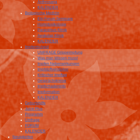
Anthrosana
KALENDER
Biologische Medizin
Ebi-Forum Seminare
Homotoxikologie
Paracelsus Klinik
Aeskulap Klinik
KALENDER
Impfentscheid
UMFRAGE Grippeimpfung
Was man Wissen muss!
Impfen Nebenwirkungen
Impfstoffverstärker
Kritischer Impftag
Gesprächskreise
Impfschadeninfo
Impformation
KALENDER
Geburtshilfe
Juice Plus
Programm
Umfrage
FORUM
KALENDER
Neuigkeiten