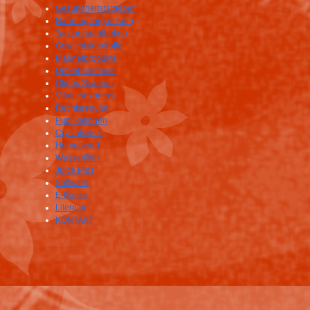
Gesundheitsratgeber
Nahrungsergänzung
Taschenapotheken
Gewichtskontrolle
Magnetprodukte
Umkehrosmose
Oligos Scanner
Vitaminexpress
Rechtsregulat
Publikationen
Crystalswiss
Homeocard
Wasserfilter
Juice Plus
Software
E-Books
Literatur
KONTAKT