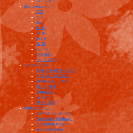
KALENDER
Berufsverbände
HVS
NVS
SHI
SVHA
SAHP
ECCH
BKHD
DZVHA
OEGHM
KALENDER
Naturheilkunde
GESUNDHEITSPOLITIK
FOCUS GEO TERRA
PARABOLA FORUM
Stiftung SNE
Emma Kunz
EBI Forum
KELENDER
Anthroposophie
Goetheanum Dornach
Paracelsus Richterswil
Ita-Wegman Klinik
Klinik Arlöesheim