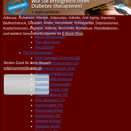
WHO untergräbt DEMOKRATIE
FORUM
NEWS
Fachkongresse
Arthrose, Alzheimer, Allergie, Adipositas, Arthritis, Anti-Aging, Impotenz,
Liga Medicorum Homoeopathica int
Bluthochdruck, Diabetes, Krebs, Herzinfarkt, Schlaganfall, Depressionen,
Coethener Erfahrungsaustausch
Kopfschmerzen, Migräne, Asthma, Bronchitis, Borreliose, Pilzinfektionen...
WISH Sensation Homeopathy
und weitere Gesundheitsratgeber im
E-Book Shop
World Homeopathy
The Other Song
KALENDER
Fachfortbildungen
Vital Sensation Synergie DE
Besten Dank für Ihren Besuch
Sensation Homeopathy CH
erfahrungsheilkunde.ch
Hahnemann Schule SHS
Akademie Heilkunst CH
Homöopathie Hamburg
Essential Homeopathy
Bönninghausen CvB
Homotoxikologie DE
Artis Seminare CH
Homöopathik CH
Paracelsus Klinik
Hahnemann DE
Methner Roland
Steinbeis Berlin