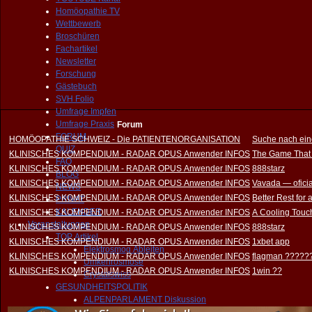
Homöopathie TV
Wettbewerb
Broschüren
Fachartikel
Newsletter
Forschung
Gästebuch
SVH Folio
Umfrage Impfen
Umfrage Praxis
Forum
FORUM
HOMÖOPATHIE SCHWEIZ - Die PATIENTENORGANISATION
Suche nach ein
QUIZ
KLINISCHES KOMPENDIUM - RADAR OPUS Anwender INFOS
The Game That
FAQ
KLINISCHES KOMPENDIUM - RADAR OPUS Anwender INFOS
888starz
BLOG
KLINISCHES KOMPENDIUM - RADAR OPUS Anwender INFOS
Vavada — oficia
NEWS
KLINISCHES KOMPENDIUM - RADAR OPUS Anwender INFOS
Better Rest for
PRIVAT
KALENDER
KLINISCHES KOMPENDIUM - RADAR OPUS Anwender INFOS
A Cooling Touch
Veranstaltungen
KLINISCHES KOMPENDIUM - RADAR OPUS Anwender INFOS
888starz
TOP Artikel
KLINISCHES KOMPENDIUM - RADAR OPUS Anwender INFOS
1xbet app
Elektrosmog Ableiten
KLINISCHES KOMPENDIUM - RADAR OPUS Anwender INFOS
flagman ?????
Umkehrosmose
KLINISCHES KOMPENDIUM - RADAR OPUS Anwender INFOS
1win ??
Crystalswiss
GESUNDHEITSPOLITIK
ALPENPARLAMENT Diskussion