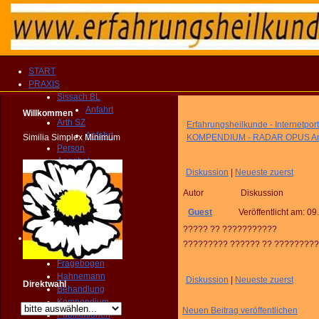
START
PRAXIS
Sissach BL
Anfahrt
Willkommen
Arth SZ
Erfahrungsheilkunde - Internetport
Anfahrt
Similia Simplex Minimum
KOMPENDIUM - RADAR OPUS An
Person
Angebot
Diskussion
|
Neueste zuerst
Therapien
Vergütung
Autor
Diskussion
Fragebogen
KONTAKT
Guest
Veröffentlicht am:
09
TERMIN
????? ?? ???????????
Homöopathie
????????? ?????? ?? ????????
PRAXIS
Fragebogen
Hahnemann
Diskussion
|
Neueste zuerst
Direktwahl
Behandlung
Kompendium
Neuen Beitrag veröffentlichen
Publikationen