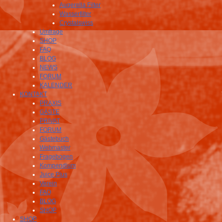
Auqerella Filter
Wasserfilter
Crystalswiss
Umfrage
SHOP
FAQ
BLOG
NEWS
FORUM
KALENDER
KONTAKT
PRAXIS
GÄSTE
PRIVAT
FORUM
Gästebuch
Webmaster
Fragebogen
Kompendium
Juice Plus
Verein
FAQ
BLOG
SHOP
SHOP