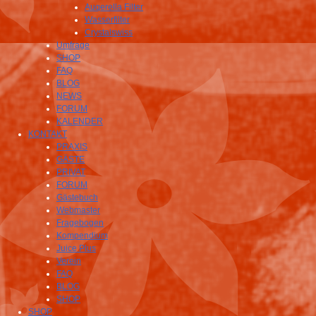
Auqerella Filter
Wasserfilter
Crystalswiss
Umfrage
SHOP
FAQ
BLOG
NEWS
FORUM
KALENDER
KONTAKT
PRAXIS
GÄSTE
PRIVAT
FORUM
Gästebuch
Webmaster
Fragebogen
Kompendium
Juice Plus
Verein
FAQ
BLOG
SHOP
SHOP