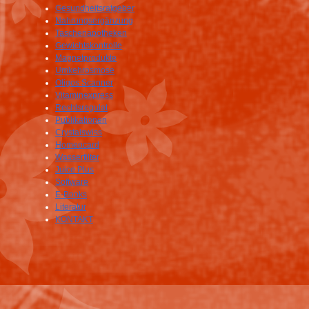
Gesundheitsratgeber
Nahrungsergänzung
Taschenapotheken
Gewichtskontrolle
Magnetprodukte
Umkehrosmose
Oligos Scanner
Vitaminexpress
Rechtsregulat
Publikationen
Crystalswiss
Homeocard
Wasserfilter
Juice Plus
Software
E-Books
Literatur
KONTAKT