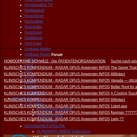
Homöopathie TV
Wettbewerb
Broschüren
Fachartikel
Newsletter
Forschung
Gästebuch
SVH Folio
Umfrage Impfen
Umfrage Praxis
Forum
FORUM
HOMÖOPATHIE SCHWEIZ - Die PATIENTENORGANISATION
Suche nach ein
QUIZ
KLINISCHES KOMPENDIUM - RADAR OPUS Anwender INFOS
The Game That
FAQ
KLINISCHES KOMPENDIUM - RADAR OPUS Anwender INFOS
888starz
BLOG
KLINISCHES KOMPENDIUM - RADAR OPUS Anwender INFOS
Vavada — oficia
NEWS
KLINISCHES KOMPENDIUM - RADAR OPUS Anwender INFOS
Better Rest for
PRIVAT
KALENDER
KLINISCHES KOMPENDIUM - RADAR OPUS Anwender INFOS
A Cooling Touch
Veranstaltungen
KLINISCHES KOMPENDIUM - RADAR OPUS Anwender INFOS
888starz
TOP Artikel
KLINISCHES KOMPENDIUM - RADAR OPUS Anwender INFOS
1xbet app
Elektrosmog Ableiten
KLINISCHES KOMPENDIUM - RADAR OPUS Anwender INFOS
flagman ?????
Umkehrosmose
KLINISCHES KOMPENDIUM - RADAR OPUS Anwender INFOS
1win ??
Crystalswiss
GESUNDHEITSPOLITIK
ALPENPARLAMENT Diskussion