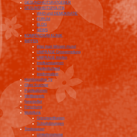
GESUNDHEITSRATGEBER
GESUNDHEITSPOLITIK
WHO und DEMOKRATIE
FORUM
BLOG
NEWS
KOMPENDIUM KLINIK
IMPFEN
Was man Wissen muss!
UMFRAGE Grippeimpfung
UMFRAGE Impfen
Impfkampagnen
Impfentscheid
Impformation
Homöopathie TV
Oligo Scanner
Publikationen
Wettbewerb
Newsletter
Forschung
Mobilfunk
Grenzwertfragen
Schlafstörungen
Trinkwasser
Umkehrosmose