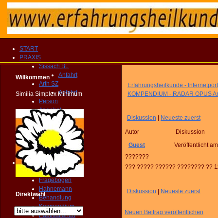
START
PRAXIS
Sissach BL
Anfahrt
Willkommen
Arth SZ
Erfahrungsheilkunde - Internetport
Anfahrt
Similia Simplex Minimum
KOMPENDIUM - RADAR OPUS An
Person
Angebot
Diskussion
|
Neueste zuerst
Therapien
Vergütung
Autor
Diskussion
Fragebogen
KONTAKT
Guest
Veröffentlicht a
TERMIN
???????
Homöopathie
??? ????? ?????? ???????? ?? 
PRAXIS
Fragebogen
Hahnemann
Diskussion
|
Neueste zuerst
Direktwahl
Behandlung
Kompendium
Neuen Beitrag veröffentlichen
Publikationen