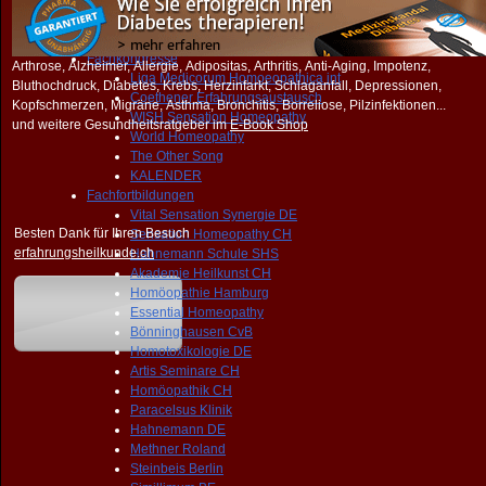
WHO untergräbt DEMOKRATIE
FORUM
NEWS
Fachkongresse
Arthrose, Alzheimer, Allergie, Adipositas, Arthritis, Anti-Aging, Impotenz,
Liga Medicorum Homoeopathica int
Bluthochdruck, Diabetes, Krebs, Herzinfarkt, Schlaganfall, Depressionen,
Coethener Erfahrungsaustausch
Kopfschmerzen, Migräne, Asthma, Bronchitis, Borreliose, Pilzinfektionen...
WISH Sensation Homeopathy
und weitere Gesundheitsratgeber im
E-Book Shop
World Homeopathy
The Other Song
KALENDER
Fachfortbildungen
Vital Sensation Synergie DE
Besten Dank für Ihren Besuch
Sensation Homeopathy CH
erfahrungsheilkunde.ch
Hahnemann Schule SHS
Akademie Heilkunst CH
Homöopathie Hamburg
Essential Homeopathy
Bönninghausen CvB
Homotoxikologie DE
Artis Seminare CH
Homöopathik CH
Paracelsus Klinik
Hahnemann DE
Methner Roland
Steinbeis Berlin