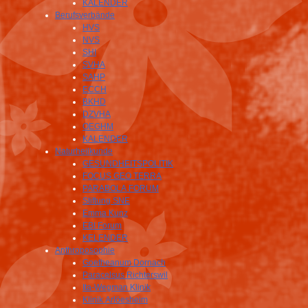
KALENDER
Berufsverbände
HVS
NVS
SHI
SVHA
SAHP
ECCH
BKHD
DZVHA
OEGHM
KALENDER
Naturheilkunde
GESUNDHEITSPOLITIK
FOCUS GEO TERRA
PARABOLA FORUM
Stiftung SNE
Emma Kunz
EBI Forum
KELENDER
Anthroposophie
Goetheanum Dornach
Paracelsus Richterswil
Ita-Wegman Klinik
Klinik Arlöesheim