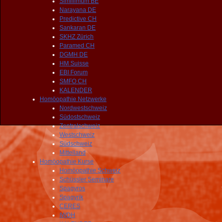
Simillimum BE
Narayana DE
Predictive CH
Sankaran DE
SKHZ Zürich
Paramed CH
DGMH DE
HM Suisse
EBI Forum
SMFO CH
KALENDER
Homöopathie Netzwerke
Nordwestschweiz
Südostschweiz
Zentralschweiz
Westschweiz
Südschweiz
Mittelland
Homöopathie Kurse
Homöopathie Schweiz
Schüssler Seminare
Spagyros
Spagyrik
CERES
IWDH