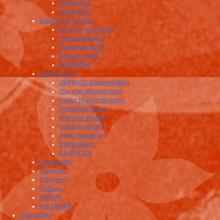
Anthrosana
KALENDER
Biologische Medizin
Ebi-Forum Seminare
Homotoxikologie
Paracelsus Klinik
Aeskulap Klinik
KALENDER
Impfentscheid
UMFRAGE Grippeimpfung
Was man Wissen muss!
Impfen Nebenwirkungen
Impfstoffverstärker
Kritischer Impftag
Gesprächskreise
Impfschadeninfo
Impformation
KALENDER
Geburtshilfe
Juice Plus
Programm
Umfrage
FORUM
KALENDER
Neuigkeiten