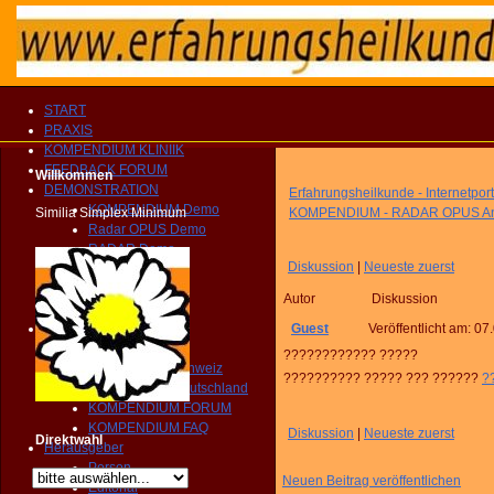
START
PRAXIS
KOMPENDIUM KLINIIK
FEEDBACK FORUM
Willkommen
DEMONSTRATION
Erfahrungsheilkunde - Internetport
KOMPENDIUM Demo
Similia Simplex Minimum
KOMPENDIUM - RADAR OPUS An
Radar OPUS Demo
RADAR Demo
Diskussion
|
Neueste zuerst
Präsentation
Broschüre
Autor
Diskussion
Vorwort
RADAR Support
Guest
Veröffentlicht am:
07.
RADAR Archibel
???????????? ?????
Radarservice Schweiz
?????????? ????? ??? ??????
?
Radarservice Deutschland
KOMPENDIUM FORUM
KOMPENDIUM FAQ
Diskussion
|
Neueste zuerst
Direktwahl
Herausgeber
Person
Neuen Beitrag veröffentlichen
Editorial