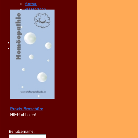
Vorwort
Präsentation
Publikationen
Broschüre
Vertrieb
FORUM
FAQ
KONTAKT
SHOP
Praxis Broschüre
HIER
abholen!
Benutzername: