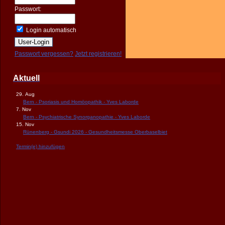
Passwort:
Login automatisch
Passwort vergessen?
Jetzt registrieren!
Aktuell
29. Aug
Bern - Psoriasis und Homöopathik - Yves Laborde
7. Nov
Bern - Psychiatrische Synorganopathie - Yves Laborde
15. Nov
Rünenberg - Gsundi 2026 - Gesundheitsmesse Oberbaselbiet
Termin(e) hinzufügen