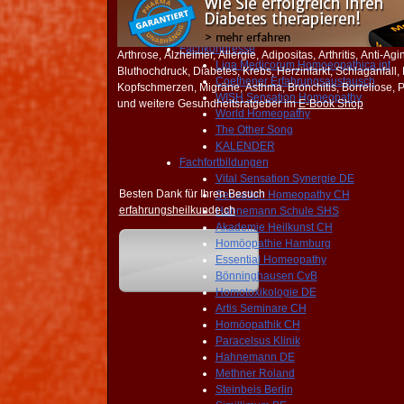
WHO untergräbt DEMOKRATIE
FORUM
NEWS
Fachkongresse
Arthrose, Alzheimer, Allergie, Adipositas, Arthritis, Anti-Ag
Liga Medicorum Homoeopathica int
Bluthochdruck, Diabetes, Krebs, Herzinfarkt, Schlaganfall
Coethener Erfahrungsaustausch
Kopfschmerzen, Migräne, Asthma, Bronchitis, Borreliose, Pi
WISH Sensation Homeopathy
und weitere Gesundheitsratgeber im
E-Book Shop
World Homeopathy
The Other Song
KALENDER
Fachfortbildungen
Vital Sensation Synergie DE
Besten Dank für Ihren Besuch
Sensation Homeopathy CH
erfahrungsheilkunde.ch
Hahnemann Schule SHS
Akademie Heilkunst CH
Homöopathie Hamburg
Essential Homeopathy
Bönninghausen CvB
Homotoxikologie DE
Artis Seminare CH
Homöopathik CH
Paracelsus Klinik
Hahnemann DE
Methner Roland
Steinbeis Berlin