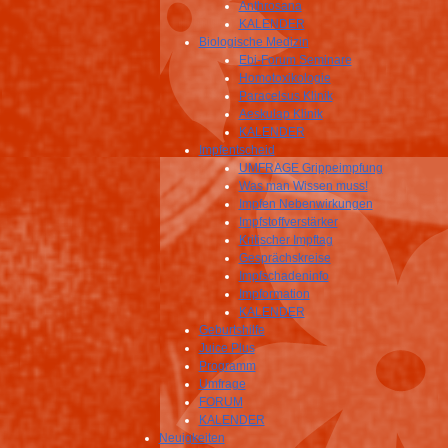
Anthrosana
KALENDER
Biologische Medizin
Ebi-Forum Seminare
Homotoxikologie
Paracelsus Klinik
Aeskulap Klinik
KALENDER
Impfentscheid
UMFRAGE Grippeimpfung
Was man Wissen muss!
Impfen Nebenwirkungen
Impfstoffverstärker
Kritischer Impftag
Gesprächskreise
Impfschadeninfo
Impformation
KALENDER
Geburtshilfe
Juice Plus
Programm
Umfrage
FORUM
KALENDER
Neuigkeiten