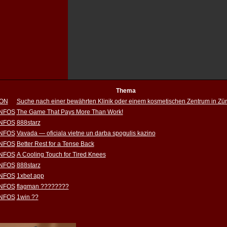
Thema
ION
Suche nach einer bewährten Klinik oder einem kosmetischen Zentrum in Zür
INFOS
The Game That Pays More Than Work!
INFOS
888starz
INFOS
Vavada — oficiala vietne un darba spogulis kazino
INFOS
Better Rest for a Tense Back
INFOS
A Cooling Touch for Tired Knees
INFOS
888starz
INFOS
1xbet app
INFOS
flagman ????????
INFOS
1win ??