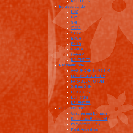
KALENDER
Berufsverbände
HVS
NVS
SHI
SVHA
SAHP
ECCH
BKHD
DZVHA
OEGHM
KALENDER
Naturheilkunde
GESUNDHEITSPOLITIK
FOCUS GEO TERRA
PARABOLA FORUM
Stiftung SNE
Emma Kunz
EBI Forum
KELENDER
Anthroposophie
Goetheanum Dornach
Paracelsus Richterswil
Ita-Wegman Klinik
Klinik Arlöesheim