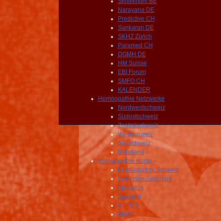
Simillimum BE
Narayana DE
Predictive CH
Sankaran DE
SKHZ Zürich
Paramed CH
DGMH DE
HM Suisse
EBI Forum
SMFO CH
KALENDER
Homöopathie Netzwerke
Nordwestschweiz
Südostschweiz
Zentralschweiz
Westschweiz
Südschweiz
Mittelland
Homöopathie Kurse
Homöopathie Schweiz
Schüssler Seminare
Spagyros
Spagyrik
CERES
IWDH