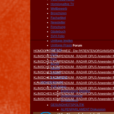
Homöopathie TV
Wettbewerb
Broschüren
Fachartikel
Newsletter
Forschung
Gästebuch
SVH Folio
Umfrage Impfen
Umfrage Praxis
Forum
FORUM
HOMÖOPATHIE SCHWEIZ - Die PATIENTENORGANISAT
QUIZ
KLINISCHES KOMPENDIUM - RADAR OPUS Anwender 
FAQ
KLINISCHES KOMPENDIUM - RADAR OPUS Anwender 
BLOG
KLINISCHES KOMPENDIUM - RADAR OPUS Anwender 
NEWS
KLINISCHES KOMPENDIUM - RADAR OPUS Anwender 
PRIVAT
KALENDER
KLINISCHES KOMPENDIUM - RADAR OPUS Anwender 
Veranstaltungen
KLINISCHES KOMPENDIUM - RADAR OPUS Anwender 
TOP Artikel
KLINISCHES KOMPENDIUM - RADAR OPUS Anwender 
Elektrosmog Ableiten
KLINISCHES KOMPENDIUM - RADAR OPUS Anwender 
Umkehrosmose
KLINISCHES KOMPENDIUM - RADAR OPUS Anwender 
Crystalswiss
GESUNDHEITSPOLITIK
ALPENPARLAMENT Diskussion