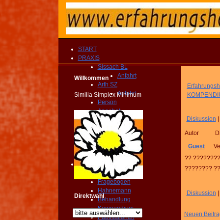
START
PRAXIS
Sissach BL
Anfahrt
Willkommen
Arth SZ
Erfahrungshe
Anfahrt
Similia Simplex Minimum
KOMPENDIU
Person
Angebot
Diskussion
Therapien
Vergütung
Autor
D
Fragebogen
KONTAKT
Guest
Ve
TERMIN
?? ???????
Homöopathie
???????? ?
PRAXIS
Fragebogen
Hahnemann
Diskussion
Direktwahl
Behandlung
Kompendium
Neuen Beitrag
Publikationen