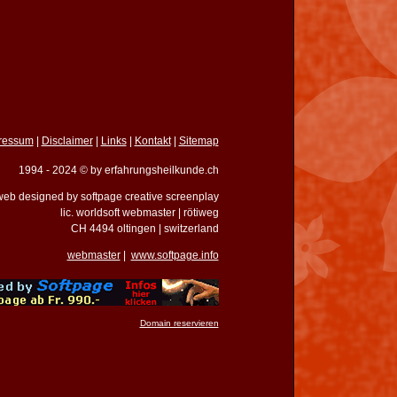
ressum
|
Disclaimer
|
Links
|
Kontakt
|
Sitemap
1994 - 2024 © by erfahrungsheilkunde.ch
eb designed by softpage creative screenplay
lic. worldsoft webmaster | rötiweg
CH 4494 oltingen | switzerland
webmaster
|
www.softpage.info
Domain reservieren