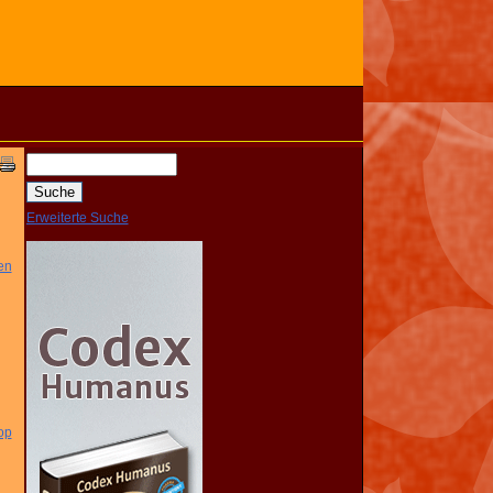
Erweiterte Suche
en
op