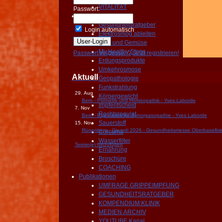
VITALITÄT
Passwort:
Prävention
Gesundheitsratgeber
Login automatisch
Elektrosmog ableiten
Obst und Gemüse
My Healthy Steps
Passwort vergessen?
Jetzt registrieren!
Erdungsprodukte
Umkehrosmose
Aktuell
Geopathologie
Funkstrahlung
29. Aug
Körpergewicht
Bern - Psoriasis und Homöopathik - Yves Laborde
Impfentscheid
7. Nov
Rechtsregulat
Bern - Psychiatrische Synorganopathie - Yves Laborde
Sauerstoff
15. Nov
Rünenberg - Gsundi 2026 - Gesundheitsmesse Oberbaselbie
Curcuma
Wasserfilter
Termin(e) hinzufügen
Ernährung
Broschüre
COACHING
Publikationen
UMFRAGE GRIPPEIMPFUNG
GESUNDHEITSRATGEBER
KOMPENDIUM KLINIK
MEDIEN ARCHIV
YOUTUBE Kanal