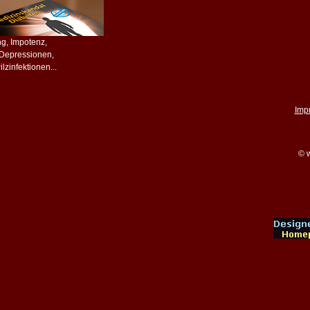
ing, Impotenz,
, Depressionen,
lzinfektionen...
Imp
© w