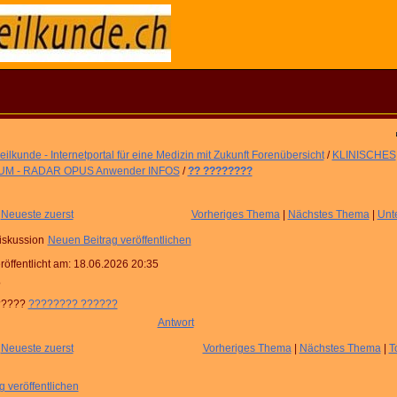
ilkunde - Internetportal für eine Medizin mit Zukunft Forenübersicht
/
KLINISCHES
M - RADAR OPUS Anwender INFOS
/
?? ????????
|
Neueste zuerst
Vorheriges Thema
|
Nächstes Thema
|
Unt
iskussion
Neuen Beitrag veröffentlichen
röffentlicht am:
18.06.2026 20:35
?
?????
???????? ??????
Antwort
|
Neueste zuerst
Vorheriges Thema
|
Nächstes Thema
|
T
 veröffentlichen