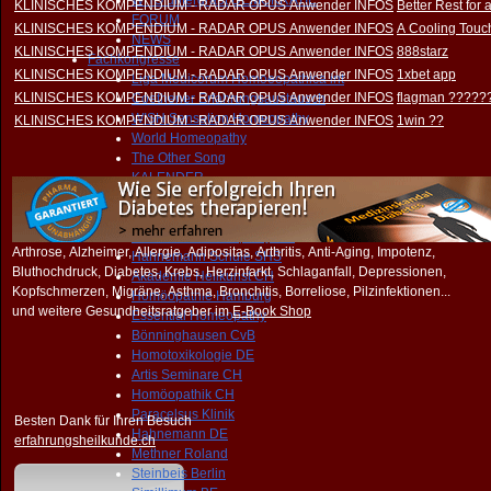
WHO untergräbt DEMOKRATIE
KLINISCHES KOMPENDIUM - RADAR OPUS Anwender INFOS
Better Rest for
FORUM
KLINISCHES KOMPENDIUM - RADAR OPUS Anwender INFOS
A Cooling Touch
NEWS
KLINISCHES KOMPENDIUM - RADAR OPUS Anwender INFOS
888starz
Fachkongresse
KLINISCHES KOMPENDIUM - RADAR OPUS Anwender INFOS
1xbet app
Liga Medicorum Homoeopathica int
KLINISCHES KOMPENDIUM - RADAR OPUS Anwender INFOS
flagman ?????
Coethener Erfahrungsaustausch
WISH Sensation Homeopathy
KLINISCHES KOMPENDIUM - RADAR OPUS Anwender INFOS
1win ??
World Homeopathy
The Other Song
KALENDER
Fachfortbildungen
Vital Sensation Synergie DE
Sensation Homeopathy CH
Arthrose, Alzheimer, Allergie, Adipositas, Arthritis, Anti-Aging, Impotenz,
Hahnemann Schule SHS
Bluthochdruck, Diabetes, Krebs, Herzinfarkt, Schlaganfall, Depressionen,
Akademie Heilkunst CH
Kopfschmerzen, Migräne, Asthma, Bronchitis, Borreliose, Pilzinfektionen...
Homöopathie Hamburg
und weitere Gesundheitsratgeber im
E-Book Shop
Essential Homeopathy
Bönninghausen CvB
Homotoxikologie DE
Artis Seminare CH
Homöopathik CH
Paracelsus Klinik
Besten Dank für Ihren Besuch
Hahnemann DE
erfahrungsheilkunde.ch
Methner Roland
Steinbeis Berlin