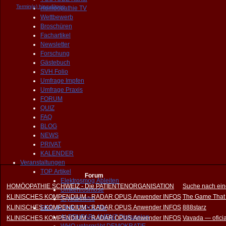
Termin(e) hinzufügen
Homöopathie TV
Wettbewerb
Broschüren
Fachartikel
Newsletter
Forschung
Gästebuch
SVH Folio
Umfrage Impfen
Umfrage Praxis
FORUM
QUIZ
FAQ
BLOG
NEWS
PRIVAT
KALENDER
Veranstaltungen
TOP Artikel
Forum
Elektrosmog Ableiten
HOMÖOPATHIE SCHWEIZ - Die PATIENTENORGANISATION
Suche nach ein
Umkehrosmose
KLINISCHES KOMPENDIUM - RADAR OPUS Anwender INFOS
The Game That
Crystalswiss
KLINISCHES KOMPENDIUM - RADAR OPUS Anwender INFOS
888starz
GESUNDHEITSPOLITIK
ALPENPARLAMENT Diskussion
KLINISCHES KOMPENDIUM - RADAR OPUS Anwender INFOS
Vavada — oficia