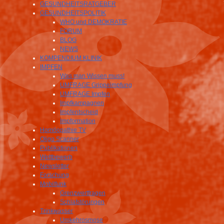
GESUNDHEITSRATGEBER
GESUNDHEITSPOLITIK
WHO und DEMOKRATIE
FORUM
BLOG
NEWS
KOMPENDIUM KLINIK
IMPFEN
Was man Wissen muss!
UMFRAGE Grippeimpfung
UMFRAGE Impfen
Impfkampagnen
Impfentscheid
Impformation
Homöopathie TV
Oligo Scanner
Publikationen
Wettbewerb
Newsletter
Forschung
Mobilfunk
Grenzwertfragen
Schlafstörungen
Trinkwasser
Umkehrosmose