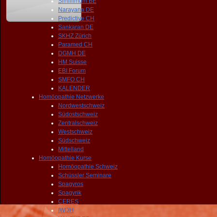
Simillimum BE
Narayana DE
Predictive CH
Sankaran DE
SKHZ Zürich
Paramed CH
DGMH DE
HM Suisse
EBI Forum
SMFO CH
KALENDER
Homöopathie Netzwerke
Nordwestschweiz
Südostschweiz
Zentralschweiz
Westschweiz
Südschweiz
Mittelland
Homöopathie Kurse
Homöopathie Schweiz
Schüssler Seminare
Spagyros
Spagyrik
CERES
IWDH