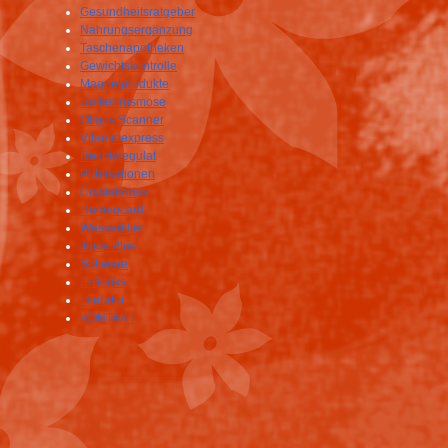
Gesundheitsratgeber
Nahrungsergänzung
Taschenapotheken
Gewichtskontrolle
Magnetprodukte
Umkehrosmose
Oligos Scanner
Vitaminexpress
Rechtsregulat
Publikationen
Crystalswiss
Homeocard
Wasserfilter
Juice Plus
Software
E-Books
Literatur
KONTAKT