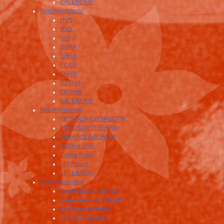
KALENDER
Berufsverbände
HVS
NVS
SHI
SVHA
SAHP
ECCH
BKHD
DZVHA
OEGHM
KALENDER
Naturheilkunde
GESUNDHEITSPOLITIK
FOCUS GEO TERRA
PARABOLA FORUM
Stiftung SNE
Emma Kunz
EBI Forum
KELENDER
Anthroposophie
Goetheanum Dornach
Paracelsus Richterswil
Ita-Wegman Klinik
Klinik Arlöesheim