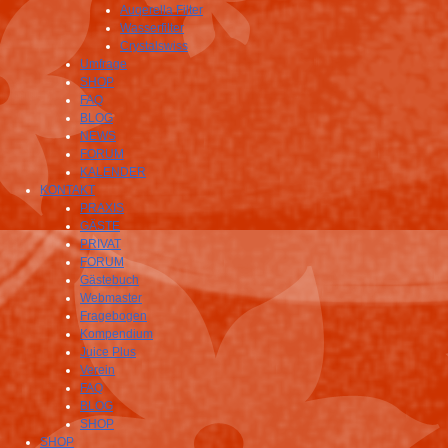
Auqerella Filter
Wasserfilter
Crystalswiss
Umfrage
SHOP
FAQ
BLOG
NEWS
FORUM
KALENDER
KONTAKT
PRAXIS
GÄSTE
PRIVAT
FORUM
Gästebuch
Webmaster
Fragebogen
Kompendium
Juice Plus
Verein
FAQ
BLOG
SHOP
SHOP