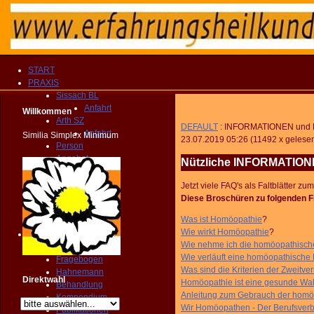
START
PRAXIS
Sissach BL
Anfahrt
Willkommen
Arth SZ
DEFAULT
: INFORMATIONEN und FA
Anfahrt
Similia Simplex Minimum
23.07.2019 05:26
(
11492 x gelese
Person
Angebot
Nützliche INFORMATIONE
Therapien
Vergütung
Jetzt viele FAQ's als Faltblätter z
Fragebogen
Diese Broschüren zu folgenden F
KONTAKT
Was ist Homöopathie
?
TERMIN
Wie wirkt Homöopathie
?
Homöopathie
Wie nehme ich die homöopathische
PRAXIS
Wie verläuft eine homöopathische
Fragebogen
Was sind die Kriterien der Zweitve
Hahnemann
Direktwahl
Homöopathie ist eine gesunde Wahl
Behandlung
Anleitung zum Gebrauch der hom
Kompendium
Wir Homöopathen - Der Berufsverban
Publikationen