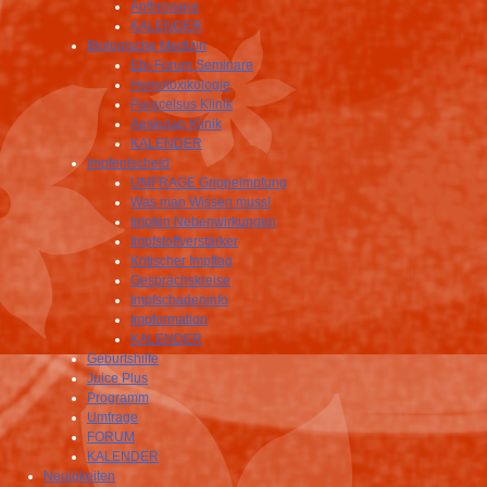
Anthrosana
KALENDER
Biologische Medizin
Ebi-Forum Seminare
Homotoxikologie
Paracelsus Klinik
Aeskulap Klinik
KALENDER
Impfentscheid
UMFRAGE Grippeimpfung
Was man Wissen muss!
Impfen Nebenwirkungen
Impfstoffverstärker
Kritischer Impftag
Gesprächskreise
Impfschadeninfo
Impformation
KALENDER
Geburtshilfe
Juice Plus
Programm
Umfrage
FORUM
KALENDER
Neuigkeiten