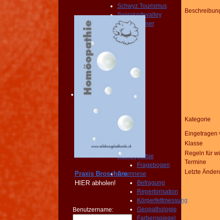
Schwyz Tourismus
Beschreibun
Swissknifevalley
Routenplaner
KONTAKT
Erreichbarkeit
Fragebogen
Broschüre
Person
NOTFALL
KONTAKT
Angebot
START
PRAXIS
Kategorie
Homöopathie
Diagnose
Eingetragen 
START
Klasse
PRAXIS
Regeln für w
Homöopathie
Termine
Fragebogen
Letzte Änder
Praxis Broschüre
Anamnese
HIER
abholen!
Befragung
Repertorisation
Körperfettmessung
Geopathologie
Benutzername:
Farbenspiegel