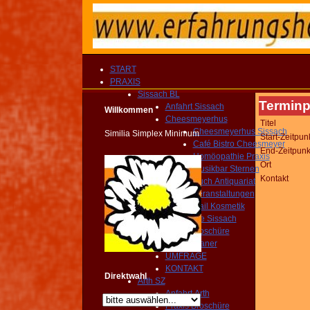
START
PRAXIS
Sissach BL
Terminp
Anfahrt Sissach
Willkommen
Cheesmeyerhus
Titel
Cheesmeyerhus Sissach
Similia Simplex Minimum
Start-Zeitpun
Café Bistro Cheesmeyer
End-Zeitpunk
Homöopathie Praxis
Ort
Musikbar Sternen
Kontakt
Buch Antiquariat
Veranstaltungen
Nail Kosmetik
Gemeinde Sissach
Praxis Broschüre
Routenplaner
UMFRAGE
KONTAKT
Direktwahl
Arth SZ
Anfahrt Arth
Praxis Broschüre