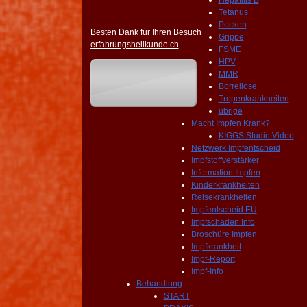
Hepatitis B
Tetanus
Pocken
Besten Dank für Ihren Besuch
Grippe
erfahrungsheilkunde.ch
FSME
HPV
MMR
Borreliose
Tropenkrankheiten
übrige
Macht Impfen Krank?
KIGGS Studie Video
Netzwerk Impfentscheid
Impfstoffverstärker
Information Impfen
Kinderkrankheiten
Reisekrankheiten
Impfentscheid EU
Impfschaden Info
Broschüre Impfen
Impfkrankheit
Impf-Report
Impf-Info
Behandlung
START