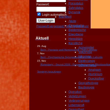
Florastatus
Passwort:
Zahnstatus
Dynamik
Login automatisch
Krankheit
Akute
Chronische
Passwort vergessen?
Jetzt registrieren!
Epidemische
Erworbene
Aktuell
Hereditäre
Künstliche
29. Aug
Arzneimittel
Bern - Psoriasis und Homöopathik - Yves Laborde
Vakzinose
7. Nov
Iatrogene
Bern - Psychiatrische Synorganopathie - Yves Laborde
Elektrosmog
15. Nov
Rünenberg - Gsundi 2026 - Gesundheitsmesse Oberbaselbie
Schwermetall
Amalgam
Termin(e) hinzufügen
Aluminium
Quecksilber
Geopathologie
Baubiologie
Operation
Verletzungen
Verbrennungen
Lebenskraft
Gesundheit