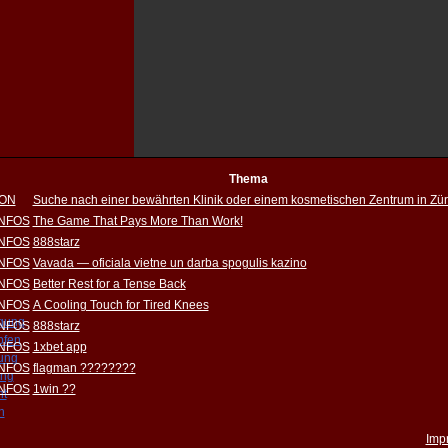
Thema
ION
Suche nach einer bewährten Klinik oder einem kosmetischen Zentrum in Zür
INFOS
The Game That Pays More Than Work!
INFOS
888starz
INFOS
Vavada — oficiala vietne un darba spogulis kazino
INFOS
Better Rest for a Tense Back
INFOS
A Cooling Touch for Tired Knees
igung
INFOS
888starz
pfen
INFOS
1xbet app
rung
INFOS
flagman ????????
ung
INFOS
1win ??
ht
h
Imp