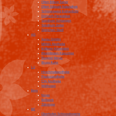
Olten Bifang Saner
Olten Sälipark Naturathek
Schönenwerd Krähenbühl
Dornach Paracelsus
Solothurn Schlangen
Solothurn Zeller
Grenchen Stadt
AG
Aarau Göldlin
Möhlin Apotheke
Küttigen Königstein
Rheinfelden Kapuziner
Roggwil Meyer
Brugg Kuhn
LU
Hirschmattapotheke
Paulusapotheke
City Apotheke
Wolhusen
Bern
Noyer
Bollwerk
Zähringer
BE
Oberhofen Schlossdrogerie