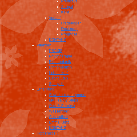
Predictive
Shegal
Kent
Verlauf
Fragebogen
Dosierung
Prognose
KONTAKT
Pflanzen
PRAXIS
Phytotherapie
Ethnobotanik
Ethnomedizin
Lebenskraft
Bachblüten
Spagyrik
Ernährung
Gewichtsmanagement
My Healthy Steps
Obst & Gemüse
Wasserfilter
Gesundheit
Emma Kunz
KONTAKT
Körperarbeit