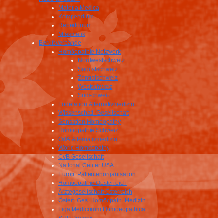
Materia Medica
Kompendium
Repertorium
Miasmatik
Berufsverbände
Homöopathie Netzwerk
Nordwestschweiz
Südostschweiz
Zentralschweiz
Westschweiz
Südschweiz
Föderation Alternativmedizin
Wissenschatl. Gesellschaft
Sensation Homeopathy
Homöopathie Schweiz
OdA Alternativmedizin
World Homeopathy
CvB Gesellschaft
National Center USA
Europ. Patientenorganisation
Homöopathie Oesterreich
Ärztegesellschaft Österreich
Österr. Ges. Homöopath. Medizin
Liga Medicorum Homoeopathica