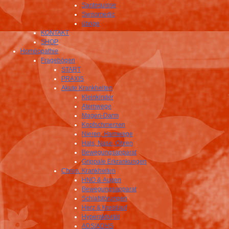
Santesuisse
Swissmedic
übrige
KONTAKT
SHOP
Homöopathie
Fragebögen
START
PRAXIS
Akute Krankheiten
Kleinkinder
Atemwege
Magen-Darm
Kopfschmerzen
Nieren, Harnwege
Hals, Nase, Ohren
Bewegungsapparat
Grippale Erkrankungen
Chron. Krankheiten
HNO & Augen
Bewegungsapparat
Schlafstörungen
Herz & Kreislauf
Hyperaktivität
ADS/ADHS