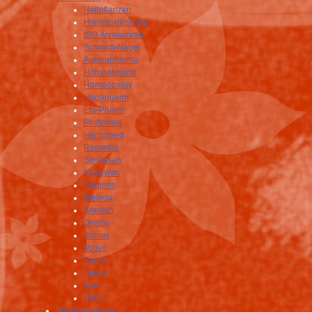
Heilpflanzen
Homotoxikologie
ISO Arzneimittel
Schmidt-Nagel
Aurorapharma
Homöopharm
Homeopathy
Hogapharm
Ebi-Pharm
Phytomed
Herbamed
Remedia
Similasan
Spagyros
Gudjons
Weleda
Serolab
Omida
Boiron
Vogel
Ceres
Helios
Jutzi
DHU
Repertorisation