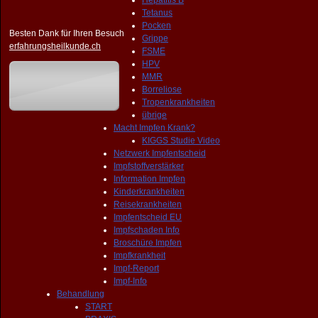
Hepatitis B
Tetanus
Pocken
Besten Dank für Ihren Besuch
Grippe
erfahrungsheilkunde.ch
FSME
HPV
MMR
Borreliose
Tropenkrankheiten
übrige
Macht Impfen Krank?
KIGGS Studie Video
Netzwerk Impfentscheid
Impfstoffverstärker
Information Impfen
Kinderkrankheiten
Reisekrankheiten
Impfentscheid EU
Impfschaden Info
Broschüre Impfen
Impfkrankheit
Impf-Report
Impf-Info
Behandlung
START