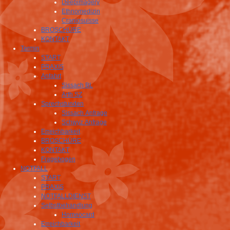
Deepimagery
Ethnomedizin
Craniosuisse
BROSCHÜRE
KONTAKT
Termin
START
PRAXIS
Anfahrt
Sissach BL
Arth SZ
Sprechstunden
Sissach Anfrage
Schwyz Anfrage
Erreichbarkeit
BROSCHÜRE
KONTAKT
Fragebogen
NOTFALL
START
PRAXIS
NOTFALLDIENST
Selbstbehandlung
Homeocard
Erreichbarkeit