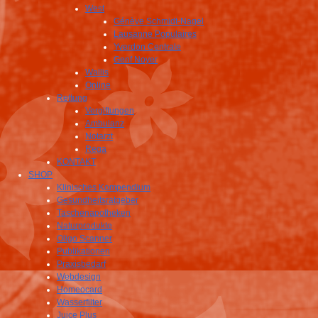
West
Génève Schmidt-Nagel
Lausanne Populaires
Yverdon Centrale
Genf Noyer
Wallis
Online
Rettung
Vergiftungen
Ambulanz
Notarzt
Rega
KONTAKT
SHOP
Klinisches Kompendium
Gesundheitsratgeber
Taschenapotheken
Naturprodukte
Oligo Scanner
Publikationen
Praxisbedarf
Webdesign
Homeocard
Wasserfilter
Juice Plus