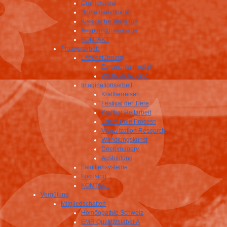
Craniosacral
Somatoemotional
Klassische Massage
Akupunkturmassage
KONTAKT
Prozessarbeit
Lebensführung
Zeremonialmedizin
Weltbild/Religion
Imaginationsarbeit
Krafttierreisen
Festival der Tiere
Krafttier Heilarbeit
Totem Pole Process
Visualization Research
Wandlungskunst
Deepimagery
Ausbildung
Familiensysteme
Focusing
KONTAKT
Vergütung
Mitgliedschaften
Homöopathie Schweiz
EMR Qualitätslabel A