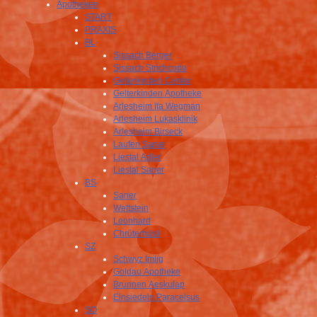
Apotheken
START
PRAXIS
BL
Sissach Berger
Sissach Strichcode
Gelterkinden Center
Gelterkinden Apotheke
Arlesheim Ita Wegman
Arlesheim Lukasklinik
Arlesheim Birseck
Laufen Saner
Liestal Adler
Liestal Saner
BS
Saner
Wettstein
Leonhard
Chrüterhüsli
SZ
Schwyz Imlig
Goldau Apotheke
Brunnen Aeskulap
Einsiedeln Paracelsus
SO