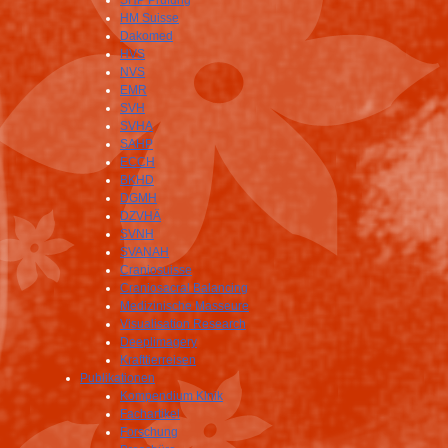
SHP Prüfung
HM Suisse
Dakomed
HVS
NVS
EMR
SVH
SVHA
SAHP
ECCH
BKHD
DGMH
DZVHÄ
SVNH
SVANAH
Craniosuisse
Craniosacral Balancing
Medizinische Masseure
Visualisation Research
Deeplimagery
Krafttierreisen
Publikationen
Kompendium Klnik
Fachartikel
Forschung