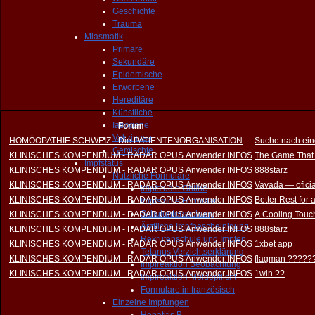
Geschichte
Trauma
Miasmatik
Primäre
Sekundäre
Epidemische
Erworbene
Hereditäre
Künstliche
Iatrogene
Forum
Vakzinose
HOMÖOPATHIE SCHWEIZ - Die PATIENTENORGANISATION
Suche nach ein
Gemischte
KLINISCHES KOMPENDIUM - RADAR OPUS Anwender INFOS
The Game That
Impfstatus
KLINISCHES KOMPENDIUM - RADAR OPUS Anwender INFOS
888starz
Nützliche Formulare
KLINISCHES KOMPENDIUM - RADAR OPUS Anwender INFOS
Vavada — oficia
Impfstudie Online
KLINISCHES KOMPENDIUM - RADAR OPUS Anwender INFOS
Better Rest for
Impfstudie Formular
Schuluntersuchung
KLINISCHES KOMPENDIUM - RADAR OPUS Anwender INFOS
A Cooling Touch
Ärztliche Impfbescheinigung
KLINISCHES KOMPENDIUM - RADAR OPUS Anwender INFOS
888starz
Rekrutenschule und Impfen
KLINISCHES KOMPENDIUM - RADAR OPUS Anwender INFOS
1xbet app
Tetanus Verzichtserklärung
KLINISCHES KOMPENDIUM - RADAR OPUS Anwender INFOS
flagman ?????
Impfreaktion Beobachtung
KLINISCHES KOMPENDIUM - RADAR OPUS Anwender INFOS
1win ??
Impfreaktion Meldepflicht
Formulare in französisch
Einzelne Impfungen