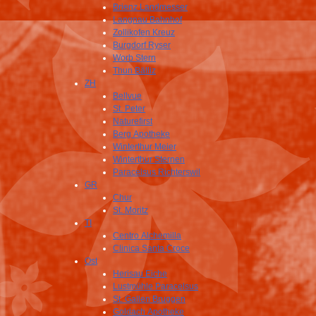
Brienz Landmesser
Langnau Bahnhof
Zollikofen Kreuz
Burgdorf Ryser
Worb Stern
Thun Bälliz
ZH
Bellvue
St. Peter
Naturefirst
Berg Apotheke
Winterthur Meier
Winterthur Sternen
Paracelsus Richterswil
GR
Chur
St. Moritz
TI
Centro Alchemilla
Clinica Santa Croce
Ost
Herisau Eiche
Lustmühle Paracelsus
St. Gallen Bruggen
Goldach Apotheke