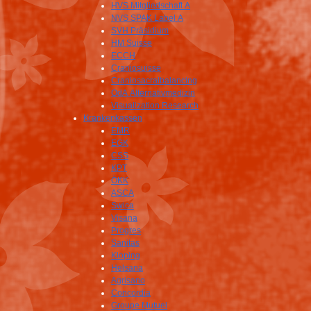
HVS Mitgliedschaft A
NVS SPAK Label A
SVH Präsidium
HM Suisse
ECCH
Craniosuisse
Craniosacralbalancing
OdA Alternativmedizin
Visualization Research
Krankenkassen
EMR
EGK
CSS
KPT
ÖKK
ASCA
Swica
Visana
Progres
Sanitas
Kloping
Helsana
Agrisano
Concordia
Groupe Mutuel