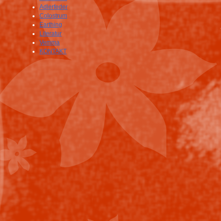
Adlerfeder
Colostrum
Earthing
Literatur
Vemma
KONTAKT