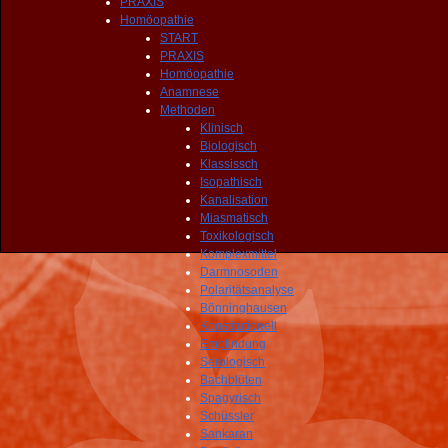
PRAXIS
Homöopathie
START
PRAXIS
Homöopathie
Anamnese
Methoden
Klinisch
Biologisch
Klassissch
Isopathisch
Kanalisation
Miasmatisch
Toxikologisch
Komplexmittel
Darmnosoden
Polaritätsanalyse
Bönninghausen
Konstitutionell
Empfindung
Serologisch
Bachblüten
Spagyrisch
Schüssler
Sankaran