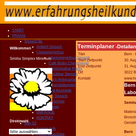
START
PRAXIS
Sissach BL
Terminplaner
-Detailan
Anfahrt Sissach
Willkommen
Cheesmeyerhus
Titel
Bern -
Cheesmeyerhus Sissach
Similia Simplex Minimum
Start-Zeitpunkt
30. Au
Café Bistro Cheesmeyer
End-Zeitpunkt
31. Au
Homöopathie Praxis
Ort
3022 B
Musikbar Sternen
Kontakt
www.ho
Buch Antiquariat
Bern
Veranstaltungen
Nail Kosmetik
Labo
Gemeinde Sissach
Praxis Broschüre
Semina
Routenplaner
Materi
UMFRAGE
Bronch
KONTAKT
Direktwahl
Geriat
Arth SZ
Anfahrt Arth
Bern
Praxis Broschüre