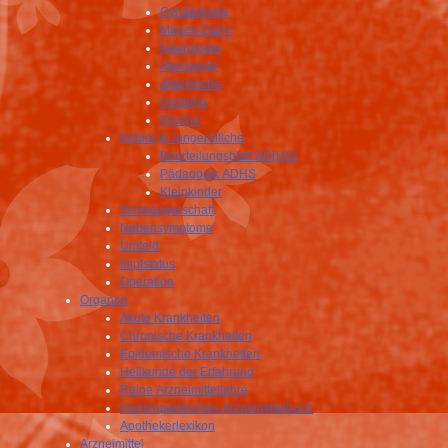
Gynäkologie
Magen-Darm
Neurologie
Atemwege
Allergische
Urologie
Psyche
Kinder & Jungendliche
Beurteilungsblatt AD(H)S
Pädagogik ADHS
Kleinkinder
Schwangerschaft
Nebensymptome
Umfeld
Impfstatus
Operation
Organon
Akute Krankheiten
Chronische Krankheiten
Epidemische Krankheiten
Heilkunde der Erfahrung
Reine Arzneimittellehre
Homöopathisches Arzneimittelbuch
Apothekerlexikon
Arzneimittel