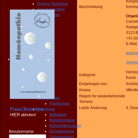
Kongre
Schwyz Tourismus
Beschreibung
Kornha
Swissknifevalley
Routenplaner
Organi
KONTAKT
Corneli
Erreichbarkeit
Rubige
Fragebogen
3123 B
Broschüre
+41 (0
Person
E-Mail
NOTFALL
www.ho
KONTAKT
Angebot
Semina
START
PRAXIS
Homöop
Kategorie
Homöopathie
Kurse
Diagnose
Eingetragen von
Kisslin
START
Klasse
öffentl
PRAXIS
Regeln für wiederkehrende
Homöopathie
Termine
Fragebogen
Letzte Änderung
4. Dez
Praxis Broschüre
Anamnese
HIER
abholen!
Befragung
Repertorisation
Körperfettmessung
Geopathologie
Benutzername:
Farbenspiegel