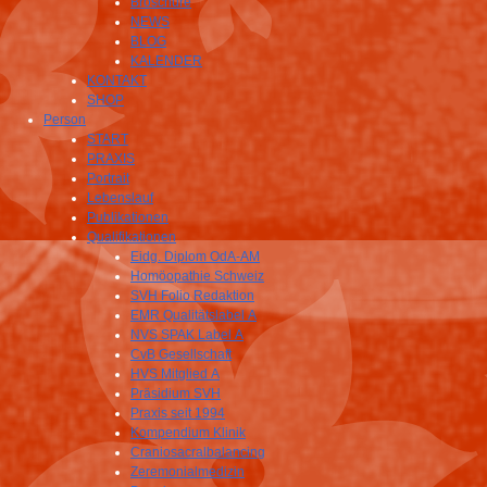
Broschüre
NEWS
BLOG
KALENDER
KONTAKT
SHOP
Person
START
PRAXIS
Portrait
Lebenslauf
Publikationen
Qualifikationen
Eidg. Diplom OdA-AM
Homöopathie Schweiz
SVH Folio Redaktion
EMR Qualitätslabel A
NVS SPAK Label A
CvB Gesellschaft
HVS Mitglied A
Präsidium SVH
Praxis seit 1994
Kompendium Klinik
Craniosacralbalancing
Zeremonialmedizin