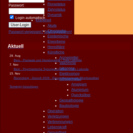
Florastatus
Passwort:
Zahnstatus
Dynamik
Login automatisch
Krankheit
Akute
Chronische
Passwort vergessen?
Jetzt registrieren!
Epidemische
Erworbene
Aktuell
Hereditäre
Künstliche
29. Aug
Arzneimittel
Bern - Psoriasis und Homöopathik - Yves Laborde
Vakzinose
7. Nov
Iatrogene
Bern - Psychiatrische Synorganopathie - Yves Laborde
Elektrosmog
15. Nov
Rünenberg - Gsundi 2026 - Gesundheitsmesse Oberbaselbiet
Schwermetall
Amalgam
Termin(e) hinzufügen
Aluminium
Quecksilber
Geopathologie
Baubiologie
Operation
Verletzungen
Verbrennungen
Lebenskraft
Gesundheit