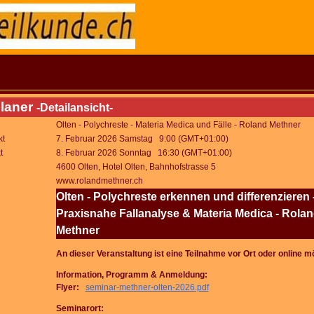
laner
-Detailansicht-
Olten - Polychreste - Materia Medica und Fälle - Roland Methner
kt
7. Februar 2026 Samstag 9:00 (GMT+01:00)
t
8. Februar 2026 Sonntag 16:30 (GMT+01:00)
4600 Olten, Hotel Olten, Bahnhofstrasse 5
www.rolandmethner.ch
Olten - Polychreste erkennen und differenzieren 
Praxisnahe Fallanalyse & Materia Medica - Rola
Methner
An dieser Veranstaltung ist eine Teilnahme vor Ort oder online m
Information, Programm & Anmeldung:
Flyer:
seminar-methner-olten-2026.pdf
Seminarort: