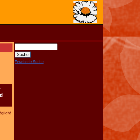
Erweiterte Suche
-
nd
öglich!