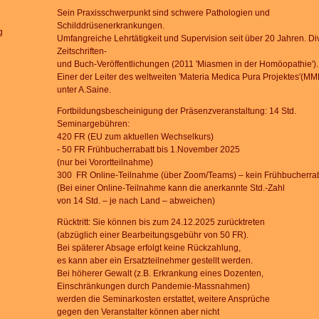
Sein Praxisschwerpunkt sind schwere Pathologien und
Schilddrüsenerkrankungen.
g
Umfangreiche
Lehrtätigkeit und Supervision seit über 20 Jahren.
Di
Zeitschriften-
und Buch-Veröffentlichungen
(2011 'Miasmen in der Homöopathie').
Einer der Leiter des weltweiten 'Materia Medica Pura Projektes'
(MM
unter A.Saine.
Fortbildungsbescheinigung der Präsenzveranstaltung: 14 Std.
Seminargebühren:
420 FR (EU zum aktuellen Wechselkurs)
- 50 FR Frühbucherrabatt bis 1.November 2025
(nur bei Vorortteilnahme)
300 FR Online-Teilnahme (über Zoom/Teams)
– kein Frühbucherrab
(Bei einer Online-Teilnahme kann die anerkannte Std.-Zahl
von 14 Std.
– je nach Land – abweichen)
Rücktritt: Sie können bis zum 24.12.2025 zurücktreten
(abzüglich einer Bearbeitungsgebühr von 50 FR).
Bei späterer Absage erfolgt keine Rückzahlung,
es kann aber ein Ersatzteilnehmer gestellt werden.
Bei höherer Gewalt (z.B. Erkrankung eines Dozenten,
Einschränkungen durch Pandemie-Massnahmen)
werden die Seminarkosten erstattet, weitere Ansprüche
gegen den Veranstalter können aber nicht