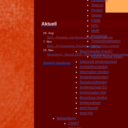
Hepatitis B
Tetanus
Pocken
Grippe
FSME
Aktuell
HPV
MMR
29. Aug
Borreliose
Bern - Psoriasis und Homöopathik - Yves Laborde
Tropenkrankheiten
7. Nov
Bern - Psychiatrische Synorganopathie - Yves Laborde
übrige
15. Nov
Macht Impfen Krank?
Rünenberg - Gsundi 2026 - Gesundheitsmesse Oberbaselbie
KIGGS Studie Video
Netzwerk Impfentscheid
Termin(e) hinzufügen
Impfstoffverstärker
Information Impfen
Kinderkrankheiten
Reisekrankheiten
Impfentscheid EU
Impfschaden Info
Broschüre Impfen
Impfkrankheit
Impf-Report
Impf-Info
Behandlung
START