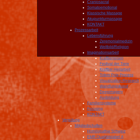
Craniosacral
Somatoemotional
Klassische Massage
Akupunkturmassage
KONTAKT
Prozessarbeit
Lebensführung
Zeremonialmedizin
Weltbild/Religion
Imaginationsarbeit
Krafttierreisen
Festival der Tiere
Krafttier Heilarbeit
Totem Pole Process
Visualization Research
Wandlungskunst
Deepimagery
Ausbildung
Familiensysteme
Focusing
KONTAKT
Vergütung
Mitgliedschaften
Homöopathie Schweiz
EMR Qualitätslabel A