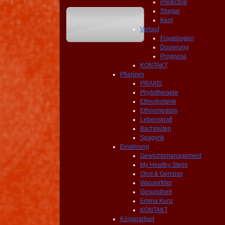
Predictive
Shegal
Kent
Verlauf
Fragebogen
Dosierung
Prognose
KONTAKT
Pflanzen
PRAXIS
Phytotherapie
Ethnobotanik
Ethnomedizin
Lebenskraft
Bachblüten
Spagyrik
Ernährung
Gewichtsmanagement
My Healthy Steps
Obst & Gemüse
Wasserfilter
Gesundheit
Emma Kunz
KONTAKT
Körperarbeit