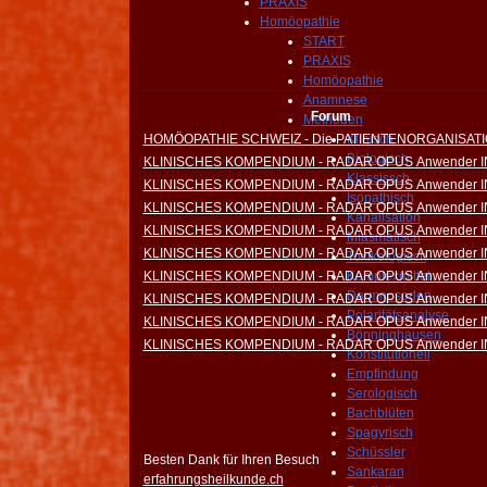
PRAXIS
Homöopathie
START
PRAXIS
Homöopathie
Anamnese
Forum
Methoden
HOMÖOPATHIE SCHWEIZ - Die PATIENTENORGANISAT
Klinisch
Biologisch
KLINISCHES KOMPENDIUM - RADAR OPUS Anwender 
Klassissch
KLINISCHES KOMPENDIUM - RADAR OPUS Anwender 
Isopathisch
KLINISCHES KOMPENDIUM - RADAR OPUS Anwender 
Kanalisation
KLINISCHES KOMPENDIUM - RADAR OPUS Anwender 
Miasmatisch
KLINISCHES KOMPENDIUM - RADAR OPUS Anwender 
Toxikologisch
KLINISCHES KOMPENDIUM - RADAR OPUS Anwender 
Komplexmittel
Darmnosoden
KLINISCHES KOMPENDIUM - RADAR OPUS Anwender 
Polaritätsanalyse
KLINISCHES KOMPENDIUM - RADAR OPUS Anwender 
Bönninghausen
KLINISCHES KOMPENDIUM - RADAR OPUS Anwender 
Konstitutionell
Empfindung
Serologisch
Bachblüten
Spagyrisch
Schüssler
Besten Dank für Ihren Besuch
Sankaran
erfahrungsheilkunde.ch