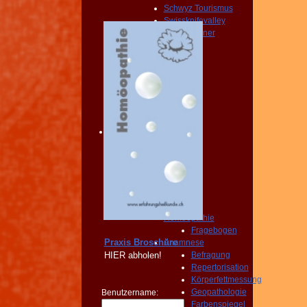
Schwyz Tourismus
Swissknifevalley
Routenplaner
KONTAKT
Erreichbarkeit
Fragebogen
Broschüre
Person
NOTFALL
KONTAKT
Angebot
START
PRAXIS
Homöopathie
Diagnose
START
PRAXIS
Homöopathie
Fragebogen
Praxis Broschüre
Anamnese
HIER
abholen!
Befragung
Repertorisation
Körperfettmessung
Geopathologie
Benutzername:
Farbenspiegel