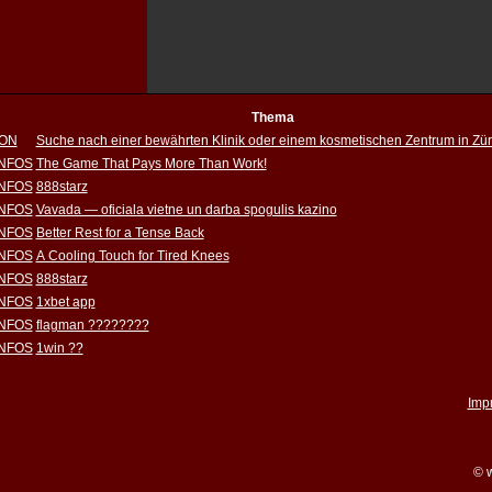
Thema
ION
Suche nach einer bewährten Klinik oder einem kosmetischen Zentrum in Zür
INFOS
The Game That Pays More Than Work!
INFOS
888starz
INFOS
Vavada — oficiala vietne un darba spogulis kazino
INFOS
Better Rest for a Tense Back
INFOS
A Cooling Touch for Tired Knees
INFOS
888starz
INFOS
1xbet app
INFOS
flagman ????????
INFOS
1win ??
Imp
© w