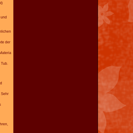
t)
 und
nlichen
kte
der
Materia
Tub.
d
Sehr
s
hren,