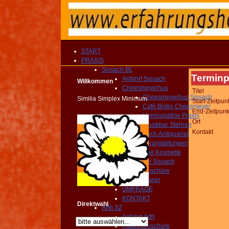
START
PRAXIS
Sissach BL
Terminp
Anfahrt Sissach
Willkommen
Cheesmeyerhus
Titel
Cheesmeyerhus Sissach
Similia Simplex Minimum
Start-Zeitpun
Café Bistro Cheesmeyer
End-Zeitpunk
Homöopathie Praxis
Ort
Musikbar Sternen
Kontakt
Buch Antiquariat
Veranstaltungen
Nail Kosmetik
Gemeinde Sissach
Praxis Broschüre
Routenplaner
UMFRAGE
KONTAKT
Direktwahl
Arth SZ
Anfahrt Arth
Praxis Broschüre