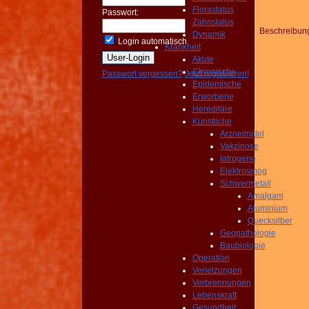
Florastatus
Passwort:
Zahnstatus
Beschreibun
Dynamik
Login automatisch
Krankheit
Akute
Chronische
Passwort vergessen?
Jetzt registrieren!
Epidemische
Erworbene
Hereditäre
Künstliche
Arzneimittel
Vakzinose
Iatrogene
Elektrosmog
Schwermetall
Amalgam
Aluminium
Quecksilber
Geopathologie
Baubiologie
Operation
Verletzungen
Verbrennungen
Lebenskraft
Gesundheit