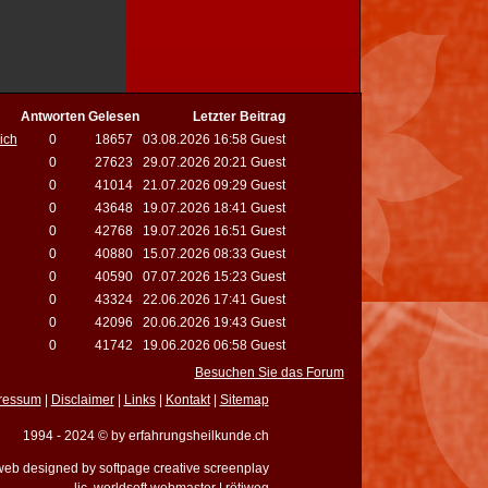
Antworten
Gelesen
Letzter Beitrag
ich
0
18657
03.08.2026 16:58 Guest
0
27623
29.07.2026 20:21 Guest
0
41014
21.07.2026 09:29 Guest
0
43648
19.07.2026 18:41 Guest
0
42768
19.07.2026 16:51 Guest
0
40880
15.07.2026 08:33 Guest
0
40590
07.07.2026 15:23 Guest
0
43324
22.06.2026 17:41 Guest
0
42096
20.06.2026 19:43 Guest
0
41742
19.06.2026 06:58 Guest
Besuchen Sie das Forum
ressum
|
Disclaimer
|
Links
|
Kontakt
|
Sitemap
1994 - 2024 © by erfahrungsheilkunde.ch
eb designed by softpage creative screenplay