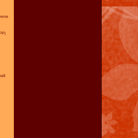
verse
PP)
att