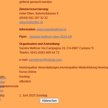
geltend gemacht werden.
Zimmerreservierung:
Hotel Olten, Bahnhofstrasse 5
(0049) 062 287 32 32
www.hotelolten.ch
Information:
www.rolandmethner.ch
Flyer:
seminar-methner-olten-2026.pdf
Organisation und Anmeldung:
Sandra Methner Via Campagna 19, CH-6987 Caslano TI
Telefon: 0041-(0)91-606 44 73
e-mail:
samethner@hotmail.com
Homöopathie Veranstaltungen,Homöopathie Weiterbildung,Homöop
Kurse,Online
von
Kissling
igung
öffentlich
pfen
rung
iederkehrende
ung
ht
ung
1. Juni 2025 Sonntag
h