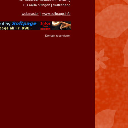
lic. worldsoft webmaster | rötiweg
CH 4494 oltingen | switzerland
webmaster
|
www.softpage.info
Domain reservieren