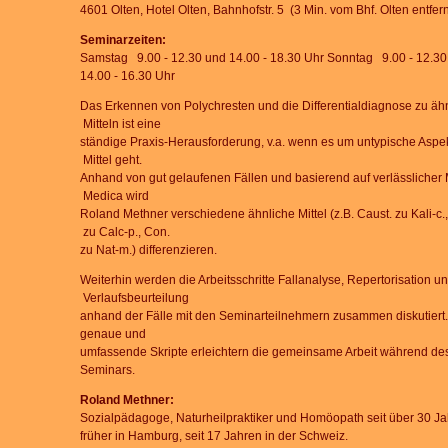
4601 Olten, Hotel Olten, Bahnhofstr. 5 (3 Min. vom Bhf. Olten entfern
Seminarzeiten:
Samstag 9.00 - 12.30 und 14.00 - 18.30 Uhr Sonntag 9.00 - 12.30
14.00 - 16.30 Uhr
Das
Erkennen
von
Polychresten
und
die
Differentialdiagnose
zu
äh
Mitteln
ist
eine
ständige
Praxis-Herausforderung,
v.a.
wenn
es
um
untypische
Aspe
Mittel
geht.
Anhand
von
gut
gelaufenen
Fällen
und
basierend
auf
verlässlicher
Medica
wird
Roland
Methner
verschiedene
ähnliche
Mittel
(z.B.
Caust.
zu
Kali-c.,
zu
Calc-p.,
Con.
zu
Nat-m.)
differenzieren.
Weiterhin
werden
die
Arbeitsschritte
Fallanalyse,
Repertorisation
un
Verlaufsbeurteilung
anhand
d
er
Fälle
mit
den
Seminarteilnehmern
zusammen
diskutiert.
genaue und
umfassende Skripte
erleichtern die gemeinsame Arbeit während de
Seminars.
Roland Methner:
Sozialpädagoge,
Naturheilpraktiker und Homöopath seit über 30 Ja
früher in Hamburg,
seit 17 Jahren in der Schweiz.