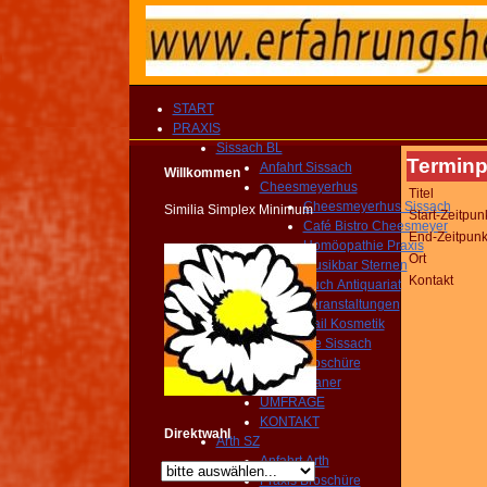
START
PRAXIS
Sissach BL
Terminp
Anfahrt Sissach
Willkommen
Cheesmeyerhus
Titel
Cheesmeyerhus Sissach
Similia Simplex Minimum
Start-Zeitpun
Café Bistro Cheesmeyer
End-Zeitpunk
Homöopathie Praxis
Ort
Musikbar Sternen
Kontakt
Buch Antiquariat
Veranstaltungen
Nail Kosmetik
Gemeinde Sissach
Praxis Broschüre
Routenplaner
UMFRAGE
KONTAKT
Direktwahl
Arth SZ
Anfahrt Arth
Praxis Broschüre