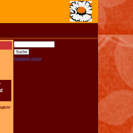
Erweiterte Suche
-
nd
öglich!