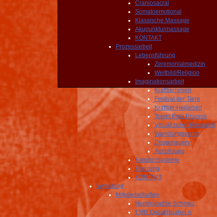
Craniosacral
Somatoemotional
Klassische Massage
Akupunkturmassage
KONTAKT
Prozessarbeit
Lebensführung
Zeremonialmedizin
Weltbild/Religion
Imaginationsarbeit
Krafttierreisen
Festival der Tiere
Krafttier Heilarbeit
Totem Pole Process
Visualization Research
Wandlungskunst
Deepimagery
Ausbildung
Familiensysteme
Focusing
KONTAKT
Vergütung
Mitgliedschaften
Homöopathie Schweiz
EMR Qualitätslabel A