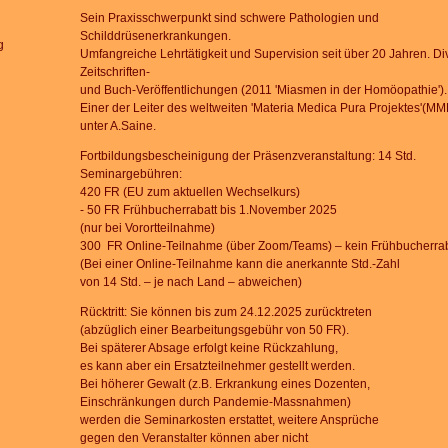
Sein Praxisschwerpunkt sind schwere Pathologien und
Schilddrüsenerkrankungen.
g
Umfangreiche
Lehrtätigkeit und Supervision seit über 20 Jahren.
Di
Zeitschriften-
und Buch-Veröffentlichungen
(2011 'Miasmen in der Homöopathie').
Einer der Leiter des weltweiten 'Materia Medica Pura Projektes'
(MM
unter A.Saine.
Fortbildungsbescheinigung der Präsenzveranstaltung: 14 Std.
Seminargebühren:
420 FR (EU zum aktuellen Wechselkurs)
- 50 FR Frühbucherrabatt bis 1.November 2025
(nur bei Vorortteilnahme)
300 FR Online-Teilnahme (über Zoom/Teams)
– kein Frühbucherrab
(Bei einer Online-Teilnahme kann die anerkannte Std.-Zahl
von 14 Std.
– je nach Land – abweichen)
Rücktritt: Sie können bis zum 24.12.2025 zurücktreten
(abzüglich einer Bearbeitungsgebühr von 50 FR).
Bei späterer Absage erfolgt keine Rückzahlung,
es kann aber ein Ersatzteilnehmer gestellt werden.
Bei höherer Gewalt (z.B. Erkrankung eines Dozenten,
Einschränkungen durch Pandemie-Massnahmen)
werden die Seminarkosten erstattet, weitere Ansprüche
gegen den Veranstalter können aber nicht