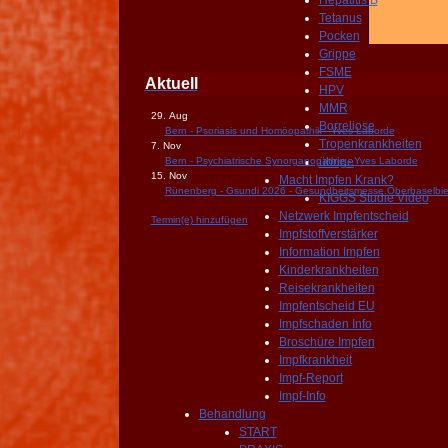
Hepatitis B
Tetanus
Pocken
Grippe
FSME
Aktuell
HPV
MMR
29. Aug
Borreliose
Bern - Psoriasis und Homöopathik - Yves Laborde
Tropenkrankheiten
7. Nov
Bern - Psychiatrische Synorganopathie - Yves Laborde
übrige
15. Nov
Macht Impfen Krank?
Rünenberg - Gsundi 2026 - Gesundheitsmesse Oberbaselbie
KIGGS Studie Video
Netzwerk Impfentscheid
Termin(e) hinzufügen
Impfstoffverstärker
Information Impfen
Kinderkrankheiten
Reisekrankheiten
Impfentscheid EU
Impfschaden Info
Broschüre Impfen
Impfkrankheit
Impf-Report
Impf-Info
Behandlung
START