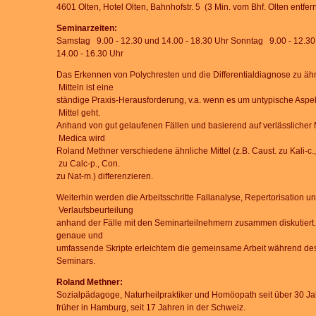
4601 Olten, Hotel Olten, Bahnhofstr. 5 (3 Min. vom Bhf. Olten entfern
Seminarzeiten:
Samstag 9.00 - 12.30 und 14.00 - 18.30 Uhr Sonntag 9.00 - 12.30
14.00 - 16.30 Uhr
Das
Erkennen
von
Polychresten
und
die
Differentialdiagnose
zu
äh
Mitteln
ist
eine
ständige
Praxis-Herausforderung,
v.a.
wenn
es
um
untypische
Aspe
Mittel
geht.
Anhand
von
gut
gelaufenen
Fällen
und
basierend
auf
verlässlicher
Medica
wird
Roland
Methner
verschiedene
ähnliche
Mittel
(z.B.
Caust.
zu
Kali-c.,
zu
Calc-p.,
Con.
zu
Nat-m.)
differenzieren.
Weiterhin
werden
die
Arbeitsschritte
Fallanalyse,
Repertorisation
un
Verlaufsbeurteilung
anhand
d
er
Fälle
mit
den
Seminarteilnehmern
zusammen
diskutiert.
genaue und
umfassende Skripte
erleichtern die gemeinsame Arbeit während de
Seminars.
Roland Methner:
Sozialpädagoge,
Naturheilpraktiker und Homöopath seit über 30 Ja
früher in Hamburg,
seit 17 Jahren in der Schweiz.