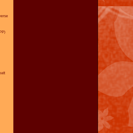
verse
PP)
att