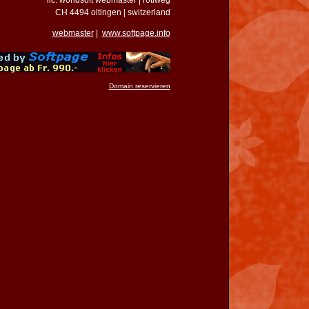
lic. worldsoft webmaster | rötiweg
CH 4494 oltingen | switzerland
webmaster
|
www.softpage.info
Domain reservieren