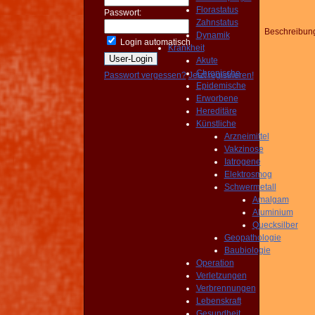
Florastatus
Passwort:
Zahnstatus
Beschreibun
Dynamik
Login automatisch
Krankheit
Akute
Chronische
Passwort vergessen?
Jetzt registrieren!
Epidemische
Erworbene
Hereditäre
Künstliche
Arzneimittel
Vakzinose
Iatrogene
Elektrosmog
Schwermetall
Amalgam
Aluminium
Quecksilber
Geopathologie
Baubiologie
Operation
Verletzungen
Verbrennungen
Lebenskraft
Gesundheit