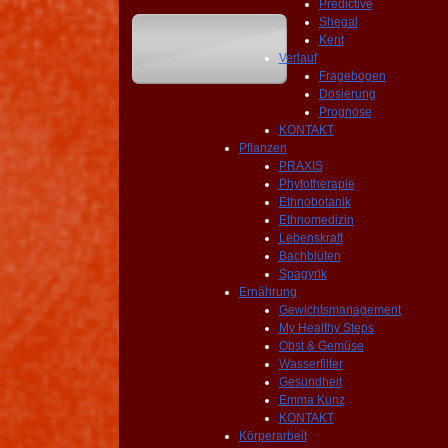
Predictive
Shegal
Kent
Verlauf
Fragebogen
Dosierung
Prognose
KONTAKT
Pflanzen
PRAXIS
Phytotherapie
Ethnobotanik
Ethnomedizin
Lebenskraft
Bachblüten
Spagyrik
Ernährung
Gewichtsmanagement
My Healthy Steps
Obst & Gemüse
Wasserfilter
Gesundheit
Emma Kunz
KONTAKT
Körperarbeit