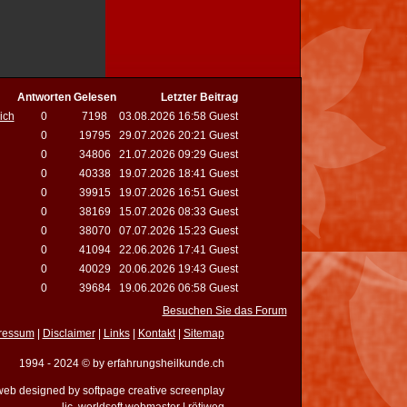
Antworten
Gelesen
Letzter Beitrag
ich
0
7198
03.08.2026 16:58 Guest
0
19795
29.07.2026 20:21 Guest
0
34806
21.07.2026 09:29 Guest
0
40338
19.07.2026 18:41 Guest
0
39915
19.07.2026 16:51 Guest
0
38169
15.07.2026 08:33 Guest
0
38070
07.07.2026 15:23 Guest
0
41094
22.06.2026 17:41 Guest
0
40029
20.06.2026 19:43 Guest
0
39684
19.06.2026 06:58 Guest
Besuchen Sie das Forum
ressum
|
Disclaimer
|
Links
|
Kontakt
|
Sitemap
1994 - 2024 © by erfahrungsheilkunde.ch
eb designed by softpage creative screenplay