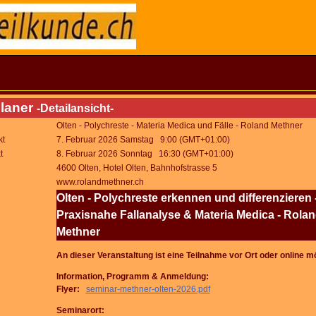
laner
-Detailansicht-
Olten - Polychreste - Materia Medica und Fälle - Roland Methner
kt
7. Februar 2026 Samstag 9:00 (GMT+01:00)
t
8. Februar 2026 Sonntag 16:30 (GMT+01:00)
4600 Olten, Hotel Olten, Bahnhofstrasse 5
www.rolandmethner.ch
Olten - Polychreste erkennen und differenzieren 
Praxisnahe Fallanalyse & Materia Medica - Rola
Methner
An dieser Veranstaltung ist eine Teilnahme vor Ort oder online m
Information, Programm & Anmeldung:
Flyer:
seminar-methner-olten-2026.pdf
Seminarort: