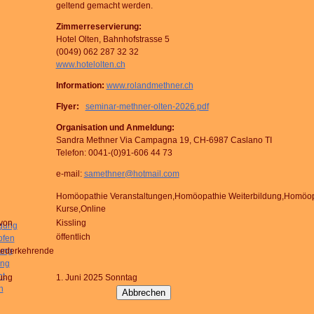
geltend gemacht werden.
Zimmerreservierung:
Hotel Olten, Bahnhofstrasse 5
(0049) 062 287 32 32
www.hotelolten.ch
Information:
www.rolandmethner.ch
Flyer:
seminar-methner-olten-2026.pdf
Organisation und Anmeldung:
Sandra Methner Via Campagna 19, CH-6987 Caslano TI
Telefon: 0041-(0)91-606 44 73
e-mail:
samethner@hotmail.com
Homöopathie Veranstaltungen,Homöopathie Weiterbildung,Homöop
Kurse,Online
von
Kissling
igung
öffentlich
pfen
rung
iederkehrende
ung
ht
ung
1. Juni 2025 Sonntag
h