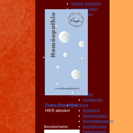
Schwyz Tourismus
Swissknifevalley
Routenplaner
KONTAKT
Erreichbarkeit
Fragebogen
Broschüre
Person
NOTFALL
KONTAKT
Angebot
START
PRAXIS
Homöopathie
Diagnose
START
PRAXIS
Homöopathie
Fragebogen
Praxis Broschüre
Anamnese
HIER
abholen!
Befragung
Repertorisation
Körperfettmessung
Geopathologie
Benutzername:
Farbenspiegel