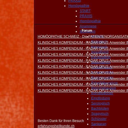
PRAXIS
Homöopathie
START
PRAXIS
Homöopathie
Anamnese
Forum
Methoden
HOMÖOPATHIE SCHWEIZ - Die PATIENTENORGANISAT
Klinisch
Biologisch
KLINISCHES KOMPENDIUM - RADAR OPUS Anwender 
Klassissch
KLINISCHES KOMPENDIUM - RADAR OPUS Anwender 
Isopathisch
KLINISCHES KOMPENDIUM - RADAR OPUS Anwender 
Kanalisation
KLINISCHES KOMPENDIUM - RADAR OPUS Anwender 
Miasmatisch
KLINISCHES KOMPENDIUM - RADAR OPUS Anwender 
Toxikologisch
KLINISCHES KOMPENDIUM - RADAR OPUS Anwender 
Komplexmittel
Darmnosoden
KLINISCHES KOMPENDIUM - RADAR OPUS Anwender 
Polaritätsanalyse
KLINISCHES KOMPENDIUM - RADAR OPUS Anwender 
Bönninghausen
KLINISCHES KOMPENDIUM - RADAR OPUS Anwender 
Konstitutionell
Empfindung
Serologisch
Bachblüten
Spagyrisch
Schüssler
Besten Dank für Ihren Besuch
Sankaran
erfahrungsheilkunde.ch