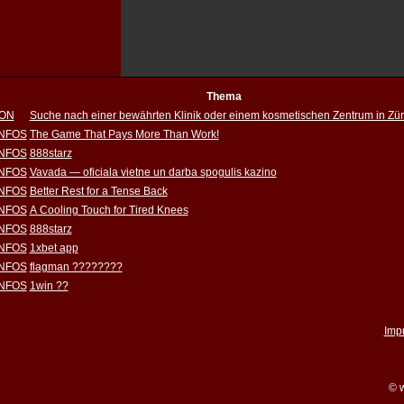
Thema
ION
Suche nach einer bewährten Klinik oder einem kosmetischen Zentrum in Zür
INFOS
The Game That Pays More Than Work!
INFOS
888starz
INFOS
Vavada — oficiala vietne un darba spogulis kazino
INFOS
Better Rest for a Tense Back
INFOS
A Cooling Touch for Tired Knees
INFOS
888starz
INFOS
1xbet app
INFOS
flagman ????????
INFOS
1win ??
Imp
© w