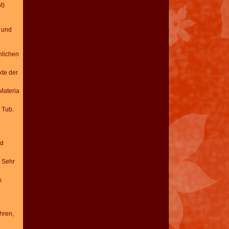
t)
 und
nlichen
kte
der
Materia
Tub.
d
Sehr
s
hren,