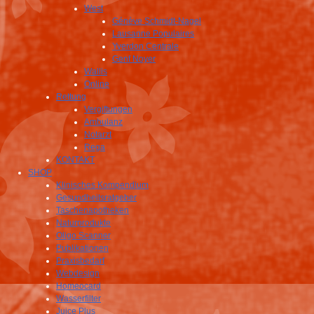
West
Génève Schmidt-Nagel
Lausanne Populaires
Yverdon Centrale
Genf Noyer
Wallis
Online
Rettung
Vergiftungen
Ambulanz
Notarzt
Rega
KONTAKT
SHOP
Klinisches Kompendium
Gesundheitsratgeber
Taschenapotheken
Naturprodukte
Oligo Scanner
Publikationen
Praxisbedarf
Webdesign
Homeocard
Wasserfilter
Juice Plus