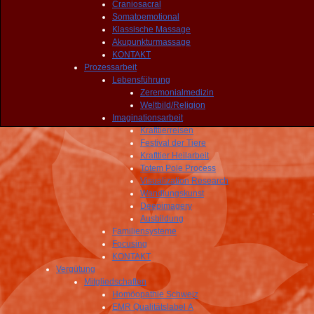
Craniosacral
Somatoemotional
Klassische Massage
Akupunkturmassage
KONTAKT
Prozessarbeit
Lebensführung
Zeremonialmedizin
Weltbild/Religion
Imaginationsarbeit
Krafttierreisen
Festival der Tiere
Krafttier Heilarbeit
Totem Pole Process
Visualization Research
Wandlungskunst
Deepimagery
Ausbildung
Familiensysteme
Focusing
KONTAKT
Vergütung
Mitgliedschaften
Homöopathie Schweiz
EMR Qualitätslabel A