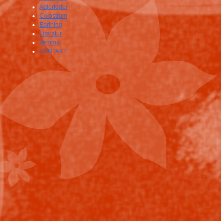
Adlerfeder
Colostrum
Earthing
Literatur
Vemma
KONTAKT