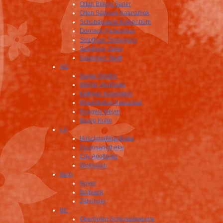
Olten Bifang Saner
Olten Sälipark Naturathek
Schönenwerd Krähenbühl
Dornach Paracelsus
Solothurn Schlangen
Solothurn Zeller
Grenchen Stadt
AG
Aarau Göldlin
Möhlin Apotheke
Küttigen Königstein
Rheinfelden Kapuziner
Roggwil Meyer
Brugg Kuhn
LU
Hirschmattapotheke
Paulusapotheke
City Apotheke
Wolhusen
Bern
Noyer
Bollwerk
Zähringer
BE
Oberhofen Schlossdrogerie