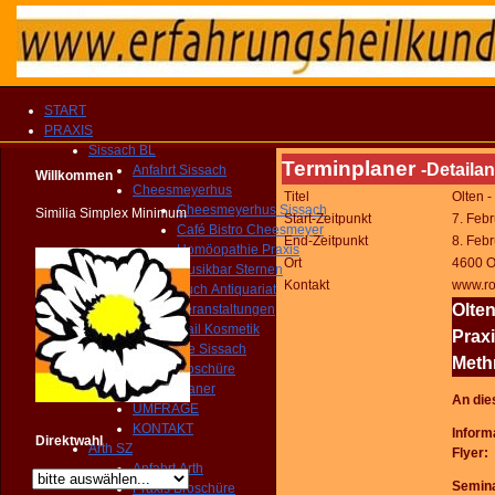
START
PRAXIS
Sissach BL
Terminplaner
-Detailan
Anfahrt Sissach
Willkommen
Cheesmeyerhus
Titel
Olten -
Cheesmeyerhus Sissach
Similia Simplex Minimum
Start-Zeitpunkt
7. Feb
Café Bistro Cheesmeyer
End-Zeitpunkt
8. Feb
Homöopathie Praxis
Ort
4600 Ol
Musikbar Sternen
Kontakt
www.ro
Buch Antiquariat
Olten
Veranstaltungen
Nail Kosmetik
Prax
Gemeinde Sissach
Meth
Praxis Broschüre
Routenplaner
An die
UMFRAGE
KONTAKT
Inform
Direktwahl
Arth SZ
Flyer
Anfahrt Arth
Semina
Praxis Broschüre