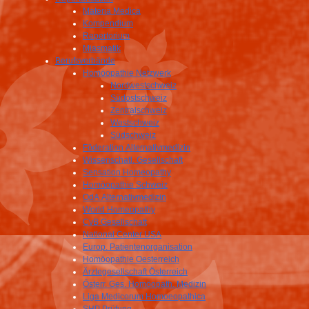
Materia Medica
Kompendium
Repertorium
Miasmatik
Berufsverbände
Homöopathie Netzwerk
Nordwestschweiz
Südostschweiz
Zentralschweiz
Westschweiz
Südschweiz
Föderation Alternativmedizin
Wissenschatl. Gesellschaft
Sensation Homeopathy
Homöopathie Schweiz
OdA Alternativmedizin
World Homeopathy
CvB Gesellschaft
National Center USA
Europ. Patientenorganisation
Homöopathie Oesterreich
Ärztegesellschaft Österreich
Österr. Ges. Homöopath. Medizin
Liga Medicorum Homoeopathica