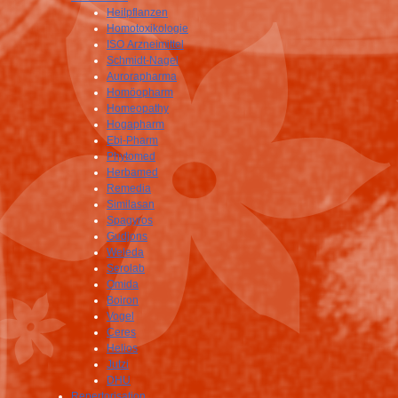
Heilpflanzen
Homotoxikologie
ISO Arzneimittel
Schmidt-Nagel
Aurorapharma
Homöopharm
Homeopathy
Hogapharm
Ebi-Pharm
Phytomed
Herbamed
Remedia
Similasan
Spagyros
Gudjons
Weleda
Serolab
Omida
Boiron
Vogel
Ceres
Helios
Jutzi
DHU
Repertorisation