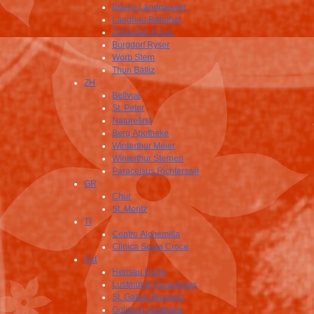
Brienz Landmesser
Langnau Bahnhof
Zollikofen Kreuz
Burgdorf Ryser
Worb Stern
Thun Bälliz
ZH
Bellvue
St. Peter
Naturefirst
Berg Apotheke
Winterthur Meier
Winterthur Sternen
Paracelsus Richterswil
GR
Chur
St. Moritz
TI
Centro Alchemilla
Clinica Santa Croce
Ost
Herisau Eiche
Lustmühle Paracelsus
St. Gallen Bruggen
Goldach Apotheke