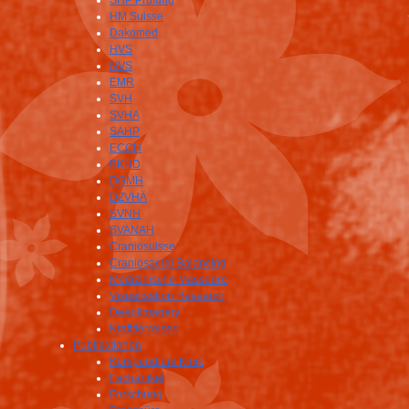
SHP Prüfung
HM Suisse
Dakomed
HVS
NVS
EMR
SVH
SVHA
SAHP
ECCH
BKHD
DGMH
DZVHÄ
SVNH
SVANAH
Craniosuisse
Craniosacral Balancing
Medizinische Masseure
Visualisation Research
Deeplimagery
Krafttierreisen
Publikationen
Kompendium Klnik
Fachartikel
Forschung