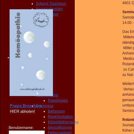
4601 Ol
Schwyz Tourismus
Swissknifevalley
Semina
Routenplaner
Samsta
KONTAKT
14.00 
Erreichbarkeit
Fragebogen
Das
Er
Broschüre
Mitteln
Person
ständi
NOTFALL
Mittel
KONTAKT
Anhan
Angebot
Medic
START
Rolan
PRAXIS
zu
Cal
Homöopathie
zu
Nat-
Diagnose
Weiter
START
Verlau
PRAXIS
anhan
Homöopathie
genau
Fragebogen
umfass
Praxis Broschüre
Anamnese
Semina
HIER
abholen!
Befragung
Repertorisation
Roland
Körperfettmessung
Sozial
Geopathologie
Benutzername:
früher
Farbenspiegel