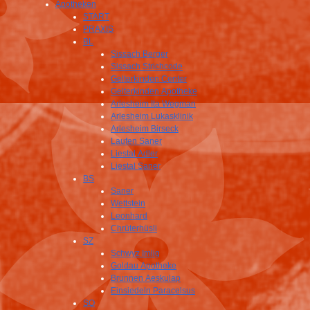
Apotheken
START
PRAXIS
BL
Sissach Berger
Sissach Strichcode
Gelterkinden Center
Gelterkinden Apotheke
Arlesheim Ita Wegman
Arlesheim Lukasklinik
Arlesheim Birseck
Laufen Saner
Liestal Adler
Liestal Saner
BS
Saner
Wettstein
Leonhard
Chrüterhüsli
SZ
Schwyz Imlig
Goldau Apotheke
Brunnen Aeskulap
Einsiedeln Paracelsus
SO