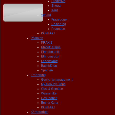
Predictive
Shegal
Kent
Verlauf
Fragebogen
Dosierung
Prognose
KONTAKT
Pflanzen
PRAXIS
Phytotherapie
Ethnobotanik
Ethnomedizin
Lebenskraft
Bachblüten
Spagyrik
Ernährung
Gewichtsmanagement
My Healthy Steps
Obst & Gemüse
Wasserfilter
Gesundheit
Emma Kunz
KONTAKT
Körperarbeit