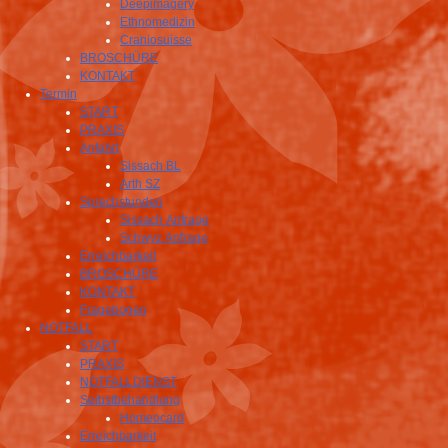
Deepimagery
Ethnomedizin
Craniosuisse
BROSCHÜRE
KONTAKT
Termin
START
PRAXIS
Anfahrt
Sissach BL
Arth SZ
Sprechstunden
Sissach Anfrage
Schwyz Anfrage
Erreichbarkeit
BROSCHÜRE
KONTAKT
Fragebogen
NOTFALL
START
PRAXIS
NOTFALLDIENST
Selbstbehandlung
Homeocard
Erreichbarkeit