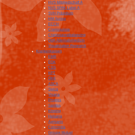
HVS Mitgliedschaft A
NVS SPAK Label A
SVH Präsidium
HM Suisse
ECCH
Craniosuisse
Craniosacralbalancing
OdA Alternativmedizin
Visualization Research
Krankenkassen
EMR
EGK
CSS
KPT
ÖKK
ASCA
Swica
Visana
Progres
Sanitas
Kloping
Helsana
Agrisano
Concordia
Groupe Mutuel