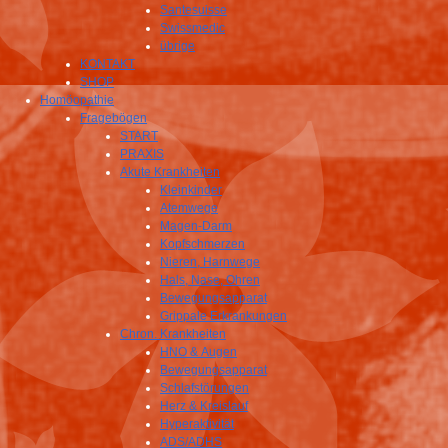
Santesuisse
Swissmedic
übrige
KONTAKT
SHOP
Homöopathie
Fragebögen
START
PRAXIS
Akute Krankheiten
Kleinkinder
Atemwege
Magen-Darm
Kopfschmerzen
Nieren, Harnwege
Hals, Nase, Ohren
Bewegungsapparat
Grippale Erkrankungen
Chron. Krankheiten
HNO & Augen
Bewegungsapparat
Schlafstörungen
Herz & Kreislauf
Hyperaktivität
ADS/ADHS