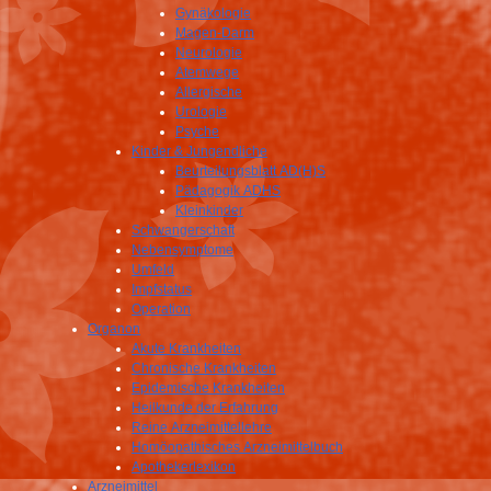
Gynäkologie
Magen-Darm
Neurologie
Atemwege
Allergische
Urologie
Psyche
Kinder & Jungendliche
Beurteilungsblatt AD(H)S
Pädagogik ADHS
Kleinkinder
Schwangerschaft
Nebensymptome
Umfeld
Impfstatus
Operation
Organon
Akute Krankheiten
Chronische Krankheiten
Epidemische Krankheiten
Heilkunde der Erfahrung
Reine Arzneimittellehre
Homöopathisches Arzneimittelbuch
Apothekerlexikon
Arzneimittel