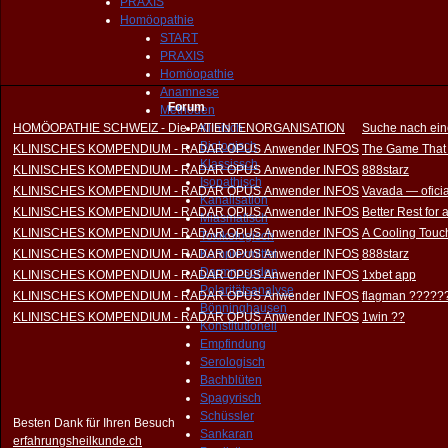
PRAXIS
Homöopathie
START
PRAXIS
Homöopathie
Anamnese
Forum
Methoden
HOMÖOPATHIE SCHWEIZ - Die PATIENTENORGANISATION
Klinisch
Suche nach ein
Biologisch
KLINISCHES KOMPENDIUM - RADAR OPUS Anwender INFOS
The Game That
Klassissch
KLINISCHES KOMPENDIUM - RADAR OPUS Anwender INFOS
888starz
Isopathisch
KLINISCHES KOMPENDIUM - RADAR OPUS Anwender INFOS
Vavada — oficia
Kanalisation
KLINISCHES KOMPENDIUM - RADAR OPUS Anwender INFOS
Better Rest for
Miasmatisch
KLINISCHES KOMPENDIUM - RADAR OPUS Anwender INFOS
A Cooling Touch
Toxikologisch
KLINISCHES KOMPENDIUM - RADAR OPUS Anwender INFOS
Komplexmittel
888starz
Darmnosoden
KLINISCHES KOMPENDIUM - RADAR OPUS Anwender INFOS
1xbet app
Polaritätsanalyse
KLINISCHES KOMPENDIUM - RADAR OPUS Anwender INFOS
flagman ?????
Bönninghausen
KLINISCHES KOMPENDIUM - RADAR OPUS Anwender INFOS
1win ??
Konstitutionell
Empfindung
Serologisch
Bachblüten
Spagyrisch
Schüssler
Besten Dank für Ihren Besuch
Sankaran
erfahrungsheilkunde.ch