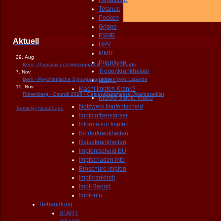
Hepatitis B
Tetanus
Pocken
Grippe
FSME
Aktuell
HPV
MMR
29. Aug
Borreliose
Bern - Psoriasis und Homöopathik - Yves Laborde
Tropenkrankheiten
7. Nov
Bern - Psychiatrische Synorganopathie - Yves Laborde
übrige
15. Nov
Macht Impfen Krank?
Rünenberg - Gsundi 2026 - Gesundheitsmesse Oberbaselbiet
KIGGS Studie Video
Netzwerk Impfentscheid
Termin(e) hinzufügen
Impfstoffverstärker
Information Impfen
Kinderkrankheiten
Reisekrankheiten
Impfentscheid EU
Impfschaden Info
Broschüre Impfen
Impfkrankheit
Impf-Report
Impf-Info
Behandlung
START