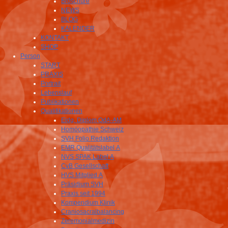
Broschüre
NEWS
BLOG
KALENDER
KONTAKT
SHOP
Person
START
PRAXIS
Portrait
Lebenslauf
Publikationen
Qualifikationen
Eidg. Diplom OdA-AM
Homöopathie Schweiz
SVH Folio Redaktion
EMR Qualitätslabel A
NVS SPAK Label A
CvB Gesellschaft
HVS Mitglied A
Präsidium SVH
Praxis seit 1994
Kompendium Klinik
Craniosacralbalancing
Zeremonialmedizin