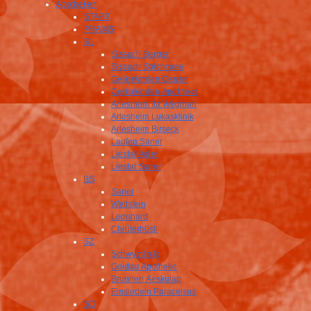
Apotheken
START
PRAXIS
BL
Sissach Berger
Sissach Strichcode
Gelterkinden Center
Gelterkinden Apotheke
Arlesheim Ita Wegman
Arlesheim Lukasklinik
Arlesheim Birseck
Laufen Saner
Liestal Adler
Liestal Saner
BS
Saner
Wettstein
Leonhard
Chrüterhüsli
SZ
Schwyz Imlig
Goldau Apotheke
Brunnen Aeskulap
Einsiedeln Paracelsus
SO