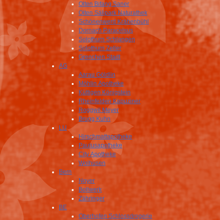
Olten Bifang Saner
Olten Sälipark Naturathek
Schönenwerd Krähenbühl
Dornach Paracelsus
Solothurn Schlangen
Solothurn Zeller
Grenchen Stadt
AG
Aarau Göldlin
Möhlin Apotheke
Küttigen Königstein
Rheinfelden Kapuziner
Roggwil Meyer
Brugg Kuhn
LU
Hirschmattapotheke
Paulusapotheke
City Apotheke
Wolhusen
Bern
Noyer
Bollwerk
Zähringer
BE
Oberhofen Schlossdrogerie