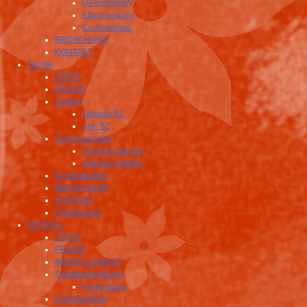
Deepimagery
Ethnomedizin
Craniosuisse
BROSCHÜRE
KONTAKT
Termin
START
PRAXIS
Anfahrt
Sissach BL
Arth SZ
Sprechstunden
Sissach Anfrage
Schwyz Anfrage
Erreichbarkeit
BROSCHÜRE
KONTAKT
Fragebogen
NOTFALL
START
PRAXIS
NOTFALLDIENST
Selbstbehandlung
Homeocard
Erreichbarkeit