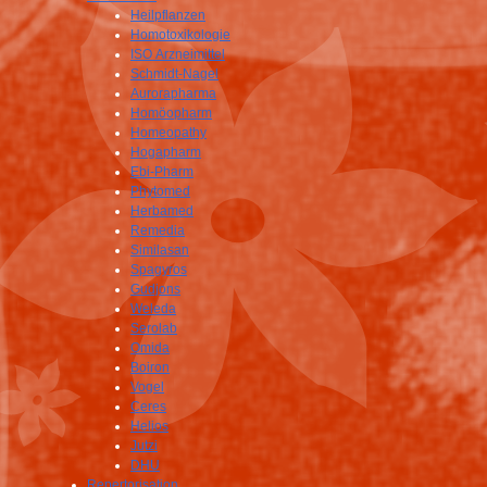
Heilpflanzen
Homotoxikologie
ISO Arzneimittel
Schmidt-Nagel
Aurorapharma
Homöopharm
Homeopathy
Hogapharm
Ebi-Pharm
Phytomed
Herbamed
Remedia
Similasan
Spagyros
Gudjons
Weleda
Serolab
Omida
Boiron
Vogel
Ceres
Helios
Jutzi
DHU
Repertorisation