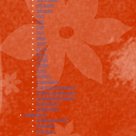
SHP Prüfung
HM Suisse
Dakomed
HVS
NVS
EMR
SVH
SVHA
SAHP
ECCH
BKHD
DGMH
DZVHÄ
SVNH
SVANAH
Craniosuisse
Craniosacral Balancing
Medizinische Masseure
Visualisation Research
Deeplimagery
Krafttierreisen
Publikationen
Kompendium Klnik
Fachartikel
Forschung