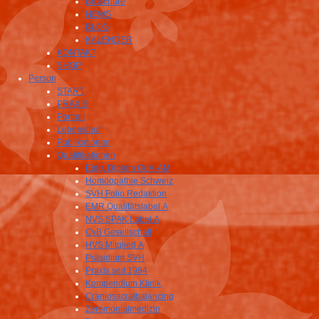
Broschüre
NEWS
BLOG
KALENDER
KONTAKT
SHOP
Person
START
PRAXIS
Portrait
Lebenslauf
Publikationen
Qualifikationen
Eidg. Diplom OdA-AM
Homöopathie Schweiz
SVH Folio Redaktion
EMR Qualitätslabel A
NVS SPAK Label A
CvB Gesellschaft
HVS Mitglied A
Präsidium SVH
Praxis seit 1994
Kompendium Klinik
Craniosacralbalancing
Zeremonialmedizin