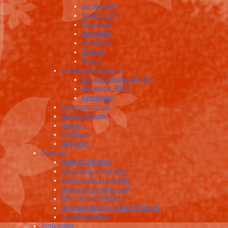
Gynäkologie
Magen-Darm
Neurologie
Atemwege
Allergische
Urologie
Psyche
Kinder & Jungendliche
Beurteilungsblatt AD(H)S
Pädagogik ADHS
Kleinkinder
Schwangerschaft
Nebensymptome
Umfeld
Impfstatus
Operation
Organon
Akute Krankheiten
Chronische Krankheiten
Epidemische Krankheiten
Heilkunde der Erfahrung
Reine Arzneimittellehre
Homöopathisches Arzneimittelbuch
Apothekerlexikon
Arzneimittel