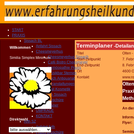
START
PRAXIS
Sissach BL
Terminplaner
-Detailan
Anfahrt Sissach
Willkommen
Cheesmeyerhus
Titel
Olten -
Cheesmeyerhus Sissach
Similia Simplex Minimum
Start-Zeitpunkt
7. Feb
Café Bistro Cheesmeyer
End-Zeitpunkt
8. Feb
Homöopathie Praxis
Ort
4600 Ol
Musikbar Sternen
Kontakt
www.ro
Buch Antiquariat
Olten
Veranstaltungen
Nail Kosmetik
Prax
Gemeinde Sissach
Meth
Praxis Broschüre
Routenplaner
An die
UMFRAGE
KONTAKT
Inform
Direktwahl
Arth SZ
Flyer
Anfahrt Arth
Semina
Praxis Broschüre