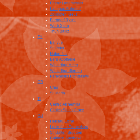
Brienz Landmesser
Langnau Bahnhof
Zollikofen Kreuz
Burgdorf Ryser
Worb Stern
Thun Bälliz
ZH
Bellvue
St. Peter
Naturefirst
Berg Apotheke
Winterthur Meier
Winterthur Sternen
Paracelsus Richterswil
GR
Chur
St. Moritz
TI
Centro Alchemilla
Clinica Santa Croce
Ost
Herisau Eiche
Lustmühle Paracelsus
St. Gallen Bruggen
Goldach Apotheke