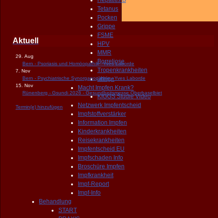
Hepatitis B
Tetanus
Pocken
Grippe
FSME
Aktuell
HPV
MMR
29. Aug
Borreliose
Bern - Psoriasis und Homöopathik - Yves Laborde
Tropenkrankheiten
7. Nov
Bern - Psychiatrische Synorganopathie - Yves Laborde
übrige
15. Nov
Macht Impfen Krank?
Rünenberg - Gsundi 2026 - Gesundheitsmesse Oberbaselbiet
KIGGS Studie Video
Netzwerk Impfentscheid
Termin(e) hinzufügen
Impfstoffverstärker
Information Impfen
Kinderkrankheiten
Reisekrankheiten
Impfentscheid EU
Impfschaden Info
Broschüre Impfen
Impfkrankheit
Impf-Report
Impf-Info
Behandlung
START