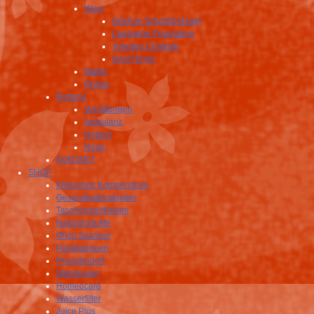
West
Génève Schmidt-Nagel
Lausanne Populaires
Yverdon Centrale
Genf Noyer
Wallis
Online
Rettung
Vergiftungen
Ambulanz
Notarzt
Rega
KONTAKT
SHOP
Klinisches Kompendium
Gesundheitsratgeber
Taschenapotheken
Naturprodukte
Oligo Scanner
Publikationen
Praxisbedarf
Webdesign
Homeocard
Wasserfilter
Juice Plus