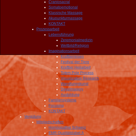
Craniosacral
Somatoemotional
Klassische Massage
Akupunkturmassage
KONTAKT
Prozessarbeit
Lebensführung
Zeremonialmedizin
Weltbild/Religion
Imaginationsarbeit
Krafttierreisen
Festival der Tiere
Krafttier Heilarbeit
Totem Pole Process
Visualization Research
Wandlungskunst
Deepimagery
Ausbildung
Familiensysteme
Focusing
KONTAKT
Vergütung
Mitgliedschaften
Homöopathie Schweiz
EMR Qualitätslabel A