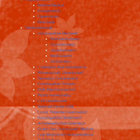
Materia Medica
Kompendium
Repertorium
Miasmatik
Berufsverbände
Homöopathie Netzwerk
Nordwestschweiz
Südostschweiz
Zentralschweiz
Westschweiz
Südschweiz
Föderation Alternativmedizin
Wissenschatl. Gesellschaft
Sensation Homeopathy
Homöopathie Schweiz
OdA Alternativmedizin
World Homeopathy
CvB Gesellschaft
National Center USA
Europ. Patientenorganisation
Homöopathie Oesterreich
Ärztegesellschaft Österreich
Österr. Ges. Homöopath. Medizin
Liga Medicorum Homoeopathica