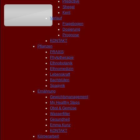
Predictive
Shegal
Kent
Verlauf
Fragebogen
Dosierung
Prognose
KONTAKT
Pflanzen
PRAXIS
Phytotherapie
Ethnobotanik
Ethnomedizin
Lebenskraft
Bachblüten
Spagyrik
Ernährung
Gewichtsmanagement
My Healthy Steps
Obst & Gemüse
Wasserfilter
Gesundheit
Emma Kunz
KONTAKT
Körperarbeit