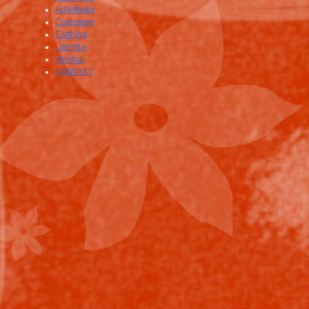
Adlerfeder
Colostrum
Earthing
Literatur
Vemma
KONTAKT