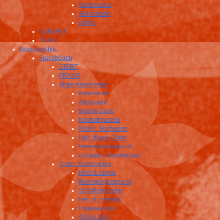
Santesuisse
Swissmedic
übrige
KONTAKT
SHOP
Homöopathie
Fragebögen
START
PRAXIS
Akute Krankheiten
Kleinkinder
Atemwege
Magen-Darm
Kopfschmerzen
Nieren, Harnwege
Hals, Nase, Ohren
Bewegungsapparat
Grippale Erkrankungen
Chron. Krankheiten
HNO & Augen
Bewegungsapparat
Schlafstörungen
Herz & Kreislauf
Hyperaktivität
ADS/ADHS