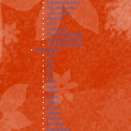
HVS Mitgliedschaft A
NVS SPAK Label A
SVH Präsidium
HM Suisse
ECCH
Craniosuisse
Craniosacralbalancing
OdA Alternativmedizin
Visualization Research
Krankenkassen
EMR
EGK
CSS
KPT
ÖKK
ASCA
Swica
Visana
Progres
Sanitas
Kloping
Helsana
Agrisano
Concordia
Groupe Mutuel