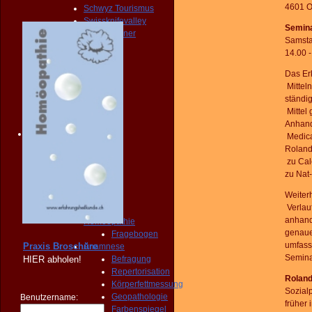
4601 Ol
Schwyz Tourismus
Swissknifevalley
Semina
Routenplaner
Samsta
KONTAKT
14.00 
Erreichbarkeit
Fragebogen
Das
Er
Broschüre
Mitteln
Person
ständi
NOTFALL
Mittel
KONTAKT
Anhan
Angebot
Medic
START
Rolan
PRAXIS
zu
Cal
Homöopathie
zu
Nat-
Diagnose
Weiter
START
Verlau
PRAXIS
anhan
Homöopathie
genau
Fragebogen
umfass
Praxis Broschüre
Anamnese
Semina
HIER
abholen!
Befragung
Repertorisation
Roland
Körperfettmessung
Sozial
Geopathologie
Benutzername:
früher
Farbenspiegel