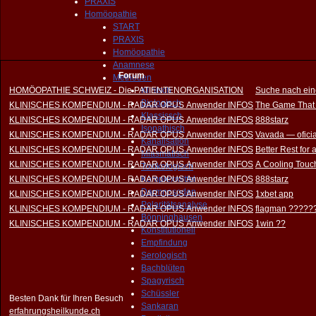
PRAXIS
Homöopathie
START
PRAXIS
Homöopathie
Anamnese
Forum
Methoden
HOMÖOPATHIE SCHWEIZ - Die PATIENTENORGANISATION
Klinisch
Suche nach ein
Biologisch
KLINISCHES KOMPENDIUM - RADAR OPUS Anwender INFOS
The Game That
Klassissch
KLINISCHES KOMPENDIUM - RADAR OPUS Anwender INFOS
888starz
Isopathisch
KLINISCHES KOMPENDIUM - RADAR OPUS Anwender INFOS
Vavada — oficia
Kanalisation
KLINISCHES KOMPENDIUM - RADAR OPUS Anwender INFOS
Better Rest for
Miasmatisch
KLINISCHES KOMPENDIUM - RADAR OPUS Anwender INFOS
A Cooling Touch
Toxikologisch
KLINISCHES KOMPENDIUM - RADAR OPUS Anwender INFOS
Komplexmittel
888starz
Darmnosoden
KLINISCHES KOMPENDIUM - RADAR OPUS Anwender INFOS
1xbet app
Polaritätsanalyse
KLINISCHES KOMPENDIUM - RADAR OPUS Anwender INFOS
flagman ?????
Bönninghausen
KLINISCHES KOMPENDIUM - RADAR OPUS Anwender INFOS
1win ??
Konstitutionell
Empfindung
Serologisch
Bachblüten
Spagyrisch
Schüssler
Besten Dank für Ihren Besuch
Sankaran
erfahrungsheilkunde.ch