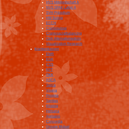
HVS Mitgliedschaft A
NVS SPAK Label A
SVH Präsidium
HM Suisse
ECCH
Craniosuisse
Craniosacralbalancing
OdA Alternativmedizin
Visualization Research
Krankenkassen
EMR
EGK
CSS
KPT
ÖKK
ASCA
Swica
Visana
Progres
Sanitas
Kloping
Helsana
Agrisano
Concordia
Groupe Mutuel