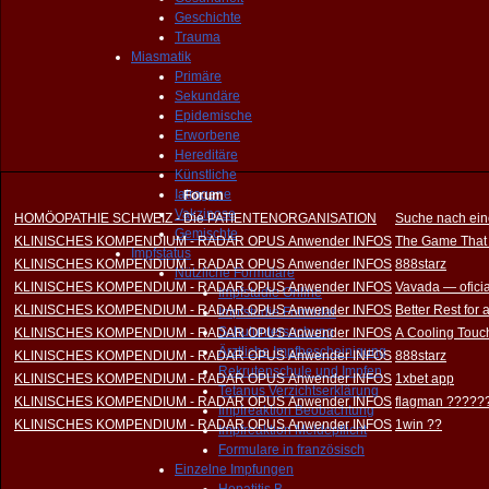
Geschichte
Trauma
Miasmatik
Primäre
Sekundäre
Epidemische
Erworbene
Hereditäre
Künstliche
Iatrogene
Forum
Vakzinose
HOMÖOPATHIE SCHWEIZ - Die PATIENTENORGANISATION
Suche nach ein
Gemischte
KLINISCHES KOMPENDIUM - RADAR OPUS Anwender INFOS
The Game That
Impfstatus
KLINISCHES KOMPENDIUM - RADAR OPUS Anwender INFOS
888starz
Nützliche Formulare
KLINISCHES KOMPENDIUM - RADAR OPUS Anwender INFOS
Vavada — oficia
Impfstudie Online
KLINISCHES KOMPENDIUM - RADAR OPUS Anwender INFOS
Better Rest for
Impfstudie Formular
Schuluntersuchung
KLINISCHES KOMPENDIUM - RADAR OPUS Anwender INFOS
A Cooling Touch
Ärztliche Impfbescheinigung
KLINISCHES KOMPENDIUM - RADAR OPUS Anwender INFOS
888starz
Rekrutenschule und Impfen
KLINISCHES KOMPENDIUM - RADAR OPUS Anwender INFOS
1xbet app
Tetanus Verzichtserklärung
KLINISCHES KOMPENDIUM - RADAR OPUS Anwender INFOS
flagman ?????
Impfreaktion Beobachtung
KLINISCHES KOMPENDIUM - RADAR OPUS Anwender INFOS
1win ??
Impfreaktion Meldepflicht
Formulare in französisch
Einzelne Impfungen