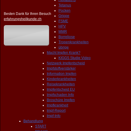
Hepatitis B
Tetanus
Pocken
Besten Dank für Ihren Besuch
Grippe
erfahrungsheilkunde.ch
FSME
HPV
MMR
Borreliose
Tropenkrankheiten
übrige
Macht Impfen Krank?
KIGGS Studie Video
Netzwerk Impfentscheid
Impfstoffverstärker
Information Impfen
Kinderkrankheiten
Reisekrankheiten
Impfentscheid EU
Impfschaden Info
Broschüre Impfen
Impfkrankheit
Impf-Report
Impf-Info
Behandlung
START