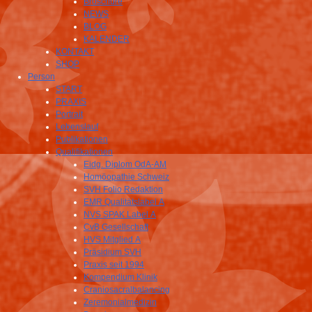
Broschüre
NEWS
BLOG
KALENDER
KONTAKT
SHOP
Person
START
PRAXIS
Portrait
Lebenslauf
Publikationen
Qualifikationen
Eidg. Diplom OdA-AM
Homöopathie Schweiz
SVH Folio Redaktion
EMR Qualitätslabel A
NVS SPAK Label A
CvB Gesellschaft
HVS Mitglied A
Präsidium SVH
Praxis seit 1994
Kompendium Klinik
Craniosacralbalancing
Zeremonialmedizin