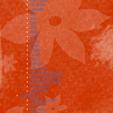
SHP Prüfung
HM Suisse
Dakomed
HVS
NVS
EMR
SVH
SVHA
SAHP
ECCH
BKHD
DGMH
DZVHÄ
SVNH
SVANAH
Craniosuisse
Craniosacral Balancing
Medizinische Masseure
Visualisation Research
Deeplimagery
Krafttierreisen
Publikationen
Kompendium Klnik
Fachartikel
Forschung