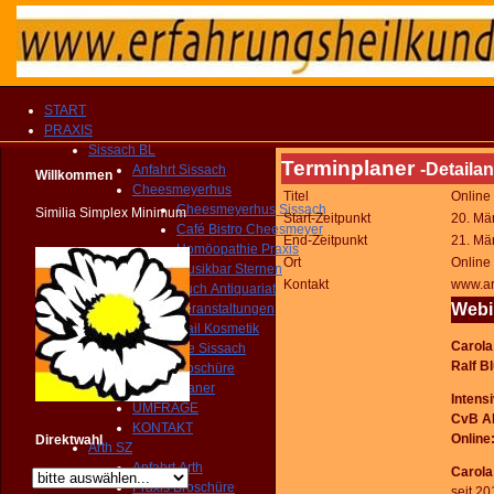
START
PRAXIS
Sissach BL
Terminplaner
-Detailan
Anfahrt Sissach
Willkommen
Cheesmeyerhus
Titel
Online
Cheesmeyerhus Sissach
Similia Simplex Minimum
Start-Zeitpunkt
20. Mä
Café Bistro Cheesmeyer
End-Zeitpunkt
21. Mä
Homöopathie Praxis
Ort
Online
Musikbar Sternen
Kontakt
www.ar
Buch Antiquariat
Webin
Veranstaltungen
Nail Kosmetik
Carola
Gemeinde Sissach
Ralf B
Praxis Broschüre
Routenplaner
Intens
UMFRAGE
CvB A
KONTAKT
Online
Direktwahl
Arth SZ
Anfahrt Arth
Carola
Praxis Broschüre
seit 2