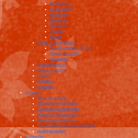
Gynäkologie
Magen-Darm
Neurologie
Atemwege
Allergische
Urologie
Psyche
Kinder & Jungendliche
Beurteilungsblatt AD(H)S
Pädagogik ADHS
Kleinkinder
Schwangerschaft
Nebensymptome
Umfeld
Impfstatus
Operation
Organon
Akute Krankheiten
Chronische Krankheiten
Epidemische Krankheiten
Heilkunde der Erfahrung
Reine Arzneimittellehre
Homöopathisches Arzneimittelbuch
Apothekerlexikon
Arzneimittel