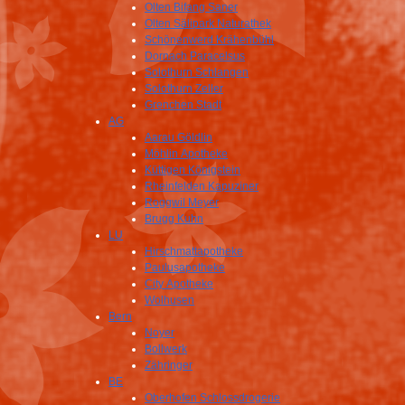
Olten Bifang Saner
Olten Sälipark Naturathek
Schönenwerd Krähenbühl
Dornach Paracelsus
Solothurn Schlangen
Solothurn Zeller
Grenchen Stadt
AG
Aarau Göldlin
Möhlin Apotheke
Küttigen Königstein
Rheinfelden Kapuziner
Roggwil Meyer
Brugg Kuhn
LU
Hirschmattapotheke
Paulusapotheke
City Apotheke
Wolhusen
Bern
Noyer
Bollwerk
Zähringer
BE
Oberhofen Schlossdrogerie