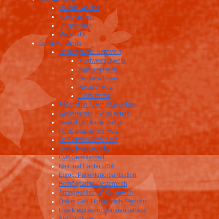
Materia Medica
Kompendium
Repertorium
Miasmatik
Berufsverbände
Homöopathie Netzwerk
Nordwestschweiz
Südostschweiz
Zentralschweiz
Westschweiz
Südschweiz
Föderation Alternativmedizin
Wissenschatl. Gesellschaft
Sensation Homeopathy
Homöopathie Schweiz
OdA Alternativmedizin
World Homeopathy
CvB Gesellschaft
National Center USA
Europ. Patientenorganisation
Homöopathie Oesterreich
Ärztegesellschaft Österreich
Österr. Ges. Homöopath. Medizin
Liga Medicorum Homoeopathica