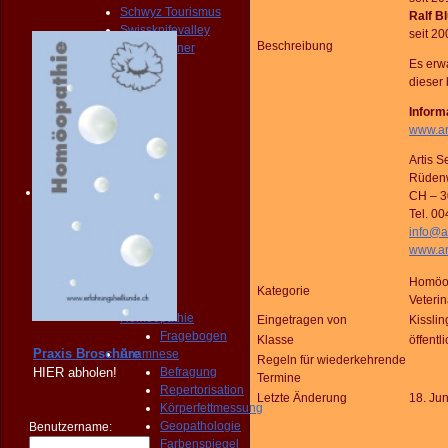
Schwyz Tourismus
Ralf B
Swissknifevalley
seit 20
Beschreibung
Routenplaner
Es erw
KONTAKT
dieser
Erreichbarkeit
Fragebogen
Inform
Broschüre
www.ar
Person
NOTFALL
Artis 
KONTAKT
Rüden
Angebot
CH – 3
START
Tel. 0
PRAXIS
info@a
Homöopathie
www.ar
Diagnose
START
Homöop
Kategorie
PRAXIS
Veteri
Homöopathie
Eingetragen von
Kisslin
Fragebogen
Klasse
öffentl
Praxis Broschüre
Anamnese
Regeln für wiederkehrende
HIER
abholen!
Befragung
Termine
Repertorisation
Letzte Änderung
18. Ju
Körperfettmessung
Geopathologie
Benutzername:
Farbenspiegel