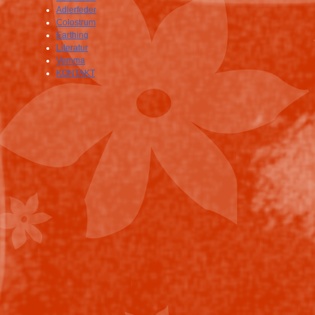
Adlerfeder
Colostrum
Earthing
Literatur
Vemma
KONTAKT