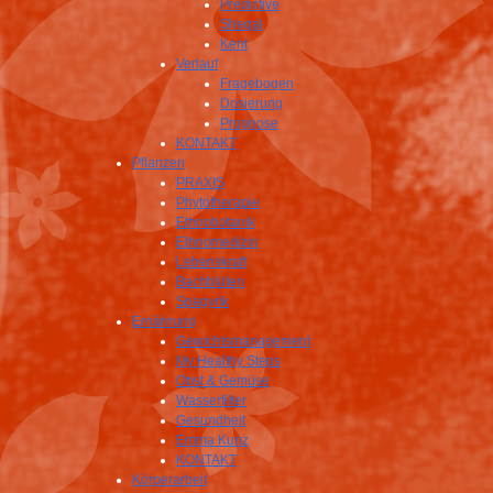
Predictive
Shegal
Kent
Verlauf
Fragebogen
Dosierung
Prognose
KONTAKT
Pflanzen
PRAXIS
Phytotherapie
Ethnobotanik
Ethnomedizin
Lebenskraft
Bachblüten
Spagyrik
Ernährung
Gewichtsmanagement
My Healthy Steps
Obst & Gemüse
Wasserfilter
Gesundheit
Emma Kunz
KONTAKT
Körperarbeit