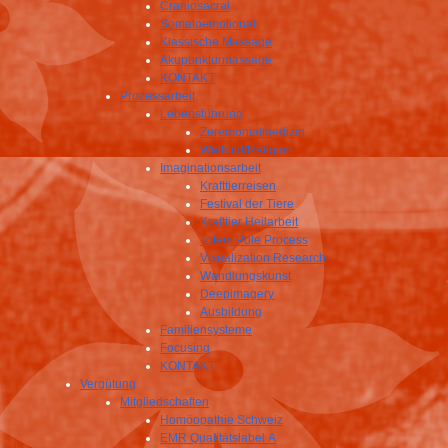
Craniosacral
Somatoemotional
Klassische Massage
Akupunkturmassage
KONTAKT
Prozessarbeit
Lebensführung
Zeremonialmedizin
Weltbild/Religion
Imaginationsarbeit
Krafttierreisen
Festival der Tiere
Krafttier Heilarbeit
Totem Pole Process
Visualization Research
Wandlungskunst
Deepimagery
Ausbildung
Familiensysteme
Focusing
KONTAKT
Vergütung
Mitgliedschaften
Homöopathie Schweiz
EMR Qualitätslabel A