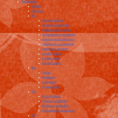
Apotheken
START
PRAXIS
BL
Sissach Berger
Sissach Strichcode
Gelterkinden Center
Gelterkinden Apotheke
Arlesheim Ita Wegman
Arlesheim Lukasklinik
Arlesheim Birseck
Laufen Saner
Liestal Adler
Liestal Saner
BS
Saner
Wettstein
Leonhard
Chrüterhüsli
SZ
Schwyz Imlig
Goldau Apotheke
Brunnen Aeskulap
Einsiedeln Paracelsus
SO