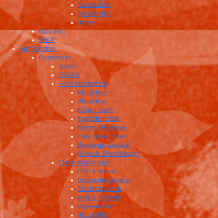
Santesuisse
Swissmedic
übrige
KONTAKT
SHOP
Homöopathie
Fragebögen
START
PRAXIS
Akute Krankheiten
Kleinkinder
Atemwege
Magen-Darm
Kopfschmerzen
Nieren, Harnwege
Hals, Nase, Ohren
Bewegungsapparat
Grippale Erkrankungen
Chron. Krankheiten
HNO & Augen
Bewegungsapparat
Schlafstörungen
Herz & Kreislauf
Hyperaktivität
ADS/ADHS