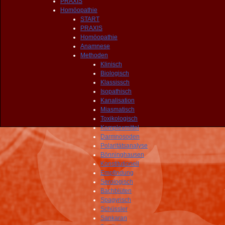
PRAXIS
Homöopathie
START
PRAXIS
Homöopathie
Anamnese
Methoden
Klinisch
Biologisch
Klassissch
Isopathisch
Kanalisation
Miasmatisch
Toxikologisch
Komplexmittel
Darmnosoden
Polaritätsanalyse
Bönninghausen
Konstitutionell
Empfindung
Serologisch
Bachblüten
Spagyrisch
Schüssler
Sankaran