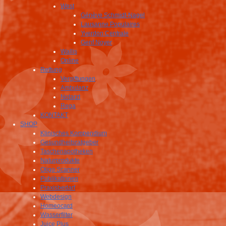
West
Génève Schmidt-Nagel
Lausanne Populaires
Yverdon Centrale
Genf Noyer
Wallis
Online
Rettung
Vergiftungen
Ambulanz
Notarzt
Rega
KONTAKT
SHOP
Klinisches Kompendium
Gesundheitsratgeber
Taschenapotheken
Naturprodukte
Oligo Scanner
Publikationen
Praxisbedarf
Webdesign
Homeocard
Wasserfilter
Juice Plus