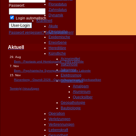
Florastatus
Passwort:
Zahnstatus
Dynamik
Login automatisch
Krankheit
Akute
Chronische
Passwort vergessen?
Jetzt registrieren!
Epidemische
Erworbene
Aktuell
Hereditäre
Künstliche
29. Aug
Arzneimittel
Bern - Psoriasis und Homöopathik - Yves Laborde
Vakzinose
7. Nov
Iatrogene
Bern - Psychiatrische Synorganopathie - Yves Laborde
Elektrosmog
15. Nov
Rünenberg - Gsundi 2026 - Gesundheitsmesse Oberbaselbiet
Schwermetall
Amalgam
Termin(e) hinzufügen
Aluminium
Quecksilber
Geopathologie
Baubiologie
Operation
Verletzungen
Verbrennungen
Lebenskraft
Gesundheit