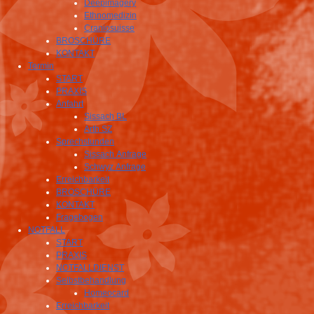
Deepimagery
Ethnomedizin
Craniosuisse
BROSCHÜRE
KONTAKT
Termin
START
PRAXIS
Anfahrt
Sissach BL
Arth SZ
Sprechstunden
Sissach Anfrage
Schwyz Anfrage
Erreichbarkeit
BROSCHÜRE
KONTAKT
Fragebogen
NOTFALL
START
PRAXIS
NOTFALLDIENST
Selbstbehandlung
Homeocard
Erreichbarkeit