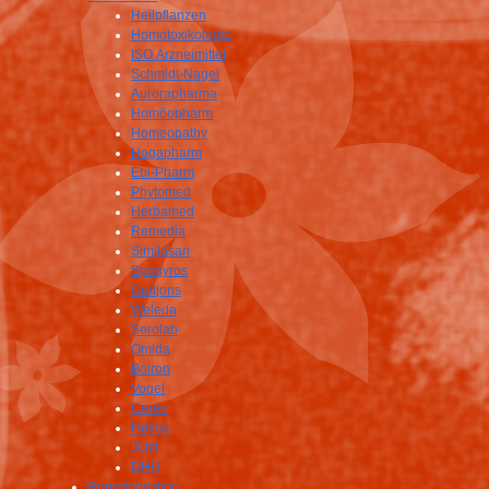
Heilpflanzen
Homotoxikologie
ISO Arzneimittel
Schmidt-Nagel
Aurorapharma
Homöopharm
Homeopathy
Hogapharm
Ebi-Pharm
Phytomed
Herbamed
Remedia
Similasan
Spagyros
Gudjons
Weleda
Serolab
Omida
Boiron
Vogel
Ceres
Helios
Jutzi
DHU
Repertorisation