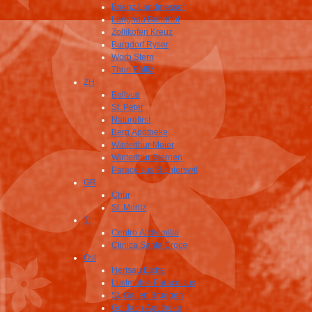
Brienz Landmesser
Langnau Bahnhof
Zollikofen Kreuz
Burgdorf Ryser
Worb Stern
Thun Bälliz
ZH
Bellvue
St. Peter
Naturefirst
Berg Apotheke
Winterthur Meier
Winterthur Sternen
Paracelsus Richterswil
GR
Chur
St. Moritz
TI
Centro Alchemilla
Clinica Santa Croce
Ost
Herisau Eiche
Lustmühle Paracelsus
St. Gallen Bruggen
Goldach Apotheke