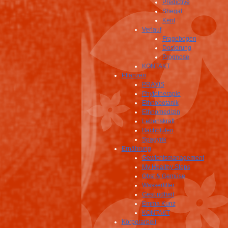
Predictive
Shegal
Kent
Verlauf
Fragebogen
Dosierung
Prognose
KONTAKT
Pflanzen
PRAXIS
Phytotherapie
Ethnobotanik
Ethnomedizin
Lebenskraft
Bachblüten
Spagyrik
Ernährung
Gewichtsmanagement
My Healthy Steps
Obst & Gemüse
Wasserfilter
Gesundheit
Emma Kunz
KONTAKT
Körperarbeit