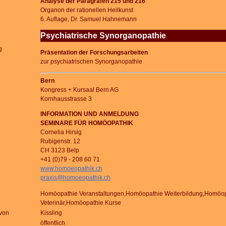
Analyse der Paragrafen 215 und 216
Organon der rationellen Heilkunst
6. Auflage, Dr. Samuel Hahnemann
Psychiatrische Synorganopathie
g
Präsentation der Forschungsarbeiten
zur psychiatrischen Synorganopathie
Bern
Kongress + Kursaal Bern AG
Kornhausstrasse 3
INFORMATION UND ANMELDUNG
SEMINARE FÜR HOMÖOPATHIK
Cornelia Hirsig
Rubigenstr. 12
CH 3123 Belp
+41 (0)79 - 208 60 71
www.homoeopathik.ch
praxis@homoeopathik.ch
Homöopathie Veranstaltungen,Homöopathie Weiterbildung,Homöop
Veterinär,Homöopathie Kurse
von
Kissling
öffentlich