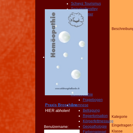
Schwyz Tourismus
Swissknifevalley
Routenplaner
KONTAKT
Erreichbarkeit
Beschreibun
Fragebogen
Broschüre
Person
NOTFALL
KONTAKT
Angebot
START
PRAXIS
Homöopathie
Diagnose
START
PRAXIS
Homöopathie
Fragebogen
Praxis Broschüre
Anamnese
HIER
abholen!
Befragung
Repertorisation
Kategorie
Körperfettmessung
Eingetragen 
Geopathologie
Benutzername:
Klasse
Farbenspiegel