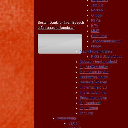
Hepatitis B
Tetanus
Pocken
Grippe
FSME
Besten Dank für Ihren Besuch
HPV
erfahrungsheilkunde.ch
MMR
Borreliose
Tropenkrankheiten
übrige
Macht Impfen Krank?
KIGGS Studie Video
Netzwerk Impfentscheid
Impfstoffverstärker
Information Impfen
Kinderkrankheiten
Reisekrankheiten
Impfentscheid EU
Impfschaden Info
Broschüre Impfen
Impfkrankheit
Impf-Report
Impf-Info
Behandlung
START