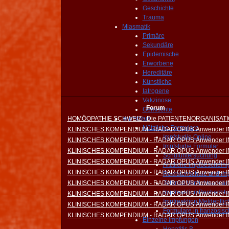
Geschichte
Trauma
Miasmatik
Primäre
Sekundäre
Epidemische
Erworbene
Hereditäre
Künstliche
Iatrogene
Vakzinose
Forum
Gemischte
HOMÖOPATHIE SCHWEIZ - Die PATIENTENORGANISAT
Impfstatus
Nützliche Formulare
KLINISCHES KOMPENDIUM - RADAR OPUS Anwender 
Impfstudie Online
KLINISCHES KOMPENDIUM - RADAR OPUS Anwender 
Impfstudie Formular
KLINISCHES KOMPENDIUM - RADAR OPUS Anwender 
Schuluntersuchung
KLINISCHES KOMPENDIUM - RADAR OPUS Anwender 
Ärztliche Impfbeschein
KLINISCHES KOMPENDIUM - RADAR OPUS Anwender 
Rekrutenschule und Im
KLINISCHES KOMPENDIUM - RADAR OPUS Anwender 
Tetanus Verzichtserklä
Impfreaktion Beobacht
KLINISCHES KOMPENDIUM - RADAR OPUS Anwender 
Impfreaktion Meldepflic
KLINISCHES KOMPENDIUM - RADAR OPUS Anwender 
Formulare in französisc
KLINISCHES KOMPENDIUM - RADAR OPUS Anwender 
Einzelne Impfungen