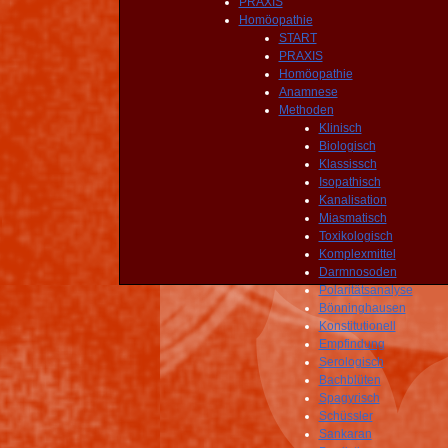
PRAXIS
Homöopathie
START
PRAXIS
Homöopathie
Anamnese
Methoden
Klinisch
Biologisch
Klassissch
Isopathisch
Kanalisation
Miasmatisch
Toxikologisch
Komplexmittel
Darmnosoden
Polaritätsanalyse
Bönninghausen
Konstitutionell
Empfindung
Serologisch
Bachblüten
Spagyrisch
Schüssler
Sankaran