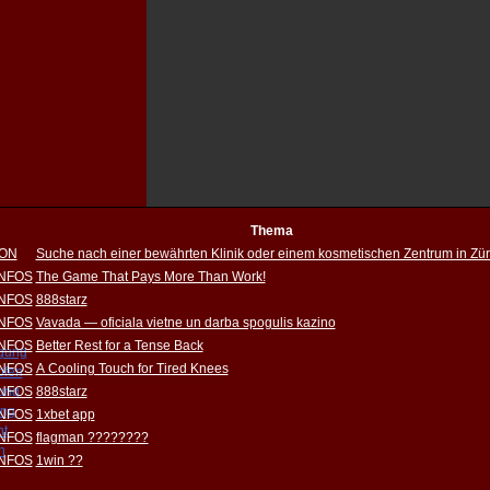
Thema
ION
Suche nach einer bewährten Klinik oder einem kosmetischen Zentrum in Zür
INFOS
The Game That Pays More Than Work!
INFOS
888starz
INFOS
Vavada — oficiala vietne un darba spogulis kazino
INFOS
Better Rest for a Tense Back
igung
INFOS
A Cooling Touch for Tired Knees
pfen
INFOS
rung
888starz
ung
INFOS
1xbet app
ht
INFOS
flagman ????????
h
INFOS
1win ??