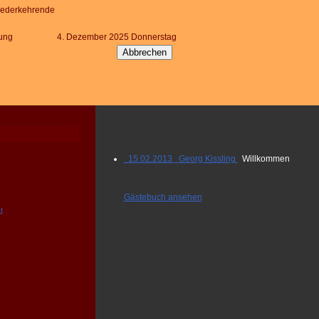
iederkehrende
ung
4. Dezember 2025 Donnerstag
15.02.2013 Georg Kissling
Willkommen
Gästebuch ansehen
t