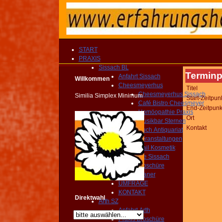
START
PRAXIS
Sissach BL
Terminp
Anfahrt Sissach
Willkommen
Cheesmeyerhus
Titel
Cheesmeyerhus Sissach
Similia Simplex Minimum
Start-Zeitpun
Café Bistro Cheesmeyer
End-Zeitpunk
Homöopathie Praxis
Ort
Musikbar Sternen
Kontakt
Buch Antiquariat
Veranstaltungen
Nail Kosmetik
Gemeinde Sissach
Praxis Broschüre
Routenplaner
UMFRAGE
KONTAKT
Direktwahl
Arth SZ
Anfahrt Arth
Praxis Broschüre