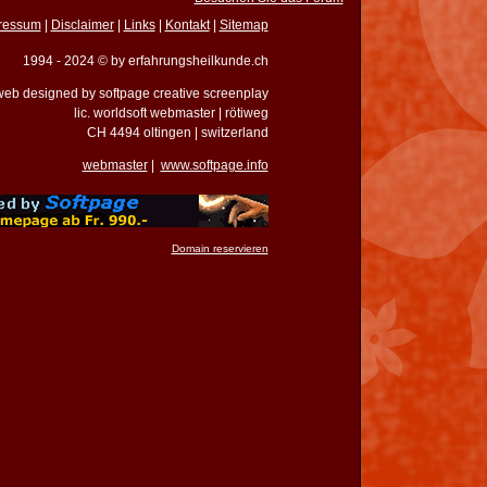
ressum
|
Disclaimer
|
Links
|
Kontakt
|
Sitemap
1994 - 2024 © by erfahrungsheilkunde.ch
eb designed by softpage creative screenplay
lic. worldsoft webmaster | rötiweg
CH 4494 oltingen | switzerland
webmaster
|
www.softpage.info
Domain reservieren