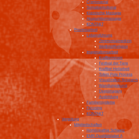
Craniosacral
Somatoemotional
Klassische Massage
Akupunkturmassage
KONTAKT
Prozessarbeit
Lebensführung
Zeremonialmedizin
Weltbild/Religion
Imaginationsarbeit
Krafttierreisen
Festival der Tiere
Krafttier Heilarbeit
Totem Pole Process
Visualization Research
Wandlungskunst
Deepimagery
Ausbildung
Familiensysteme
Focusing
KONTAKT
Vergütung
Mitgliedschaften
Homöopathie Schweiz
EMR Qualitätslabel A