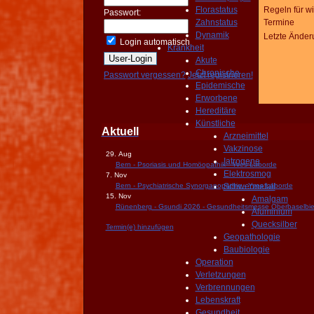
Florastatus
Regeln für w
Passwort:
Zahnstatus
Termine
Dynamik
Letzte Änder
Login automatisch
Krankheit
Akute
Chronische
Passwort vergessen?
Jetzt registrieren!
Epidemische
Erworbene
Hereditäre
Künstliche
Aktuell
Arzneimittel
Vakzinose
29. Aug
Iatrogene
Bern - Psoriasis und Homöopathik - Yves Laborde
Elektrosmog
7. Nov
Bern - Psychiatrische Synorganopathie - Yves Laborde
Schwermetall
15. Nov
Amalgam
Rünenberg - Gsundi 2026 - Gesundheitsmesse Oberbaselbie
Aluminium
Quecksilber
Termin(e) hinzufügen
Geopathologie
Baubiologie
Operation
Verletzungen
Verbrennungen
Lebenskraft
Gesundheit