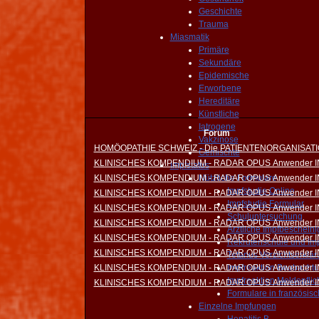
Geschichte
Trauma
Miasmatik
Primäre
Sekundäre
Epidemische
Erworbene
Hereditäre
Künstliche
Iatrogene
Forum
Vakzinose
HOMÖOPATHIE SCHWEIZ - Die PATIENTENORGANISAT
Gemischte
KLINISCHES KOMPENDIUM - RADAR OPUS Anwender 
Impfstatus
KLINISCHES KOMPENDIUM - RADAR OPUS Anwender 
Nützliche Formulare
Impfstudie Online
KLINISCHES KOMPENDIUM - RADAR OPUS Anwender 
Impfstudie Formular
KLINISCHES KOMPENDIUM - RADAR OPUS Anwender 
Schuluntersuchung
KLINISCHES KOMPENDIUM - RADAR OPUS Anwender 
Ärztliche Impfbeschein
KLINISCHES KOMPENDIUM - RADAR OPUS Anwender 
Rekrutenschule und Im
KLINISCHES KOMPENDIUM - RADAR OPUS Anwender 
Tetanus Verzichtserklä
KLINISCHES KOMPENDIUM - RADAR OPUS Anwender 
Impfreaktion Beobacht
Impfreaktion Meldepflic
KLINISCHES KOMPENDIUM - RADAR OPUS Anwender 
Formulare in französisc
Einzelne Impfungen