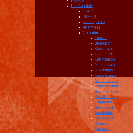
PRAXIS
Homöopathie
START
PRAXIS
Homöopathie
Anamnese
Methoden
Klinisch
Biologisch
Klassissch
Isopathisch
Kanalisation
Miasmatisch
Toxikologisch
Komplexmittel
Darmnosoden
Polaritätsanalyse
Bönninghausen
Konstitutionell
Empfindung
Serologisch
Bachblüten
Spagyrisch
Schüssler
Sankaran