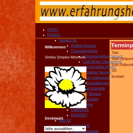
START
PRAXIS
Sissach BL
Terminp
Anfahrt Sissach
Willkommen
Cheesmeyerhus
Titel
Cheesmeyerhus Sissach
Similia Simplex Minimum
Start-Zeitpun
Café Bistro Cheesmeyer
End-Zeitpunk
Homöopathie Praxis
Ort
Musikbar Sternen
Kontakt
Buch Antiquariat
Veranstaltungen
Nail Kosmetik
Gemeinde Sissach
Praxis Broschüre
Routenplaner
UMFRAGE
KONTAKT
Direktwahl
Arth SZ
Anfahrt Arth
Praxis Broschüre