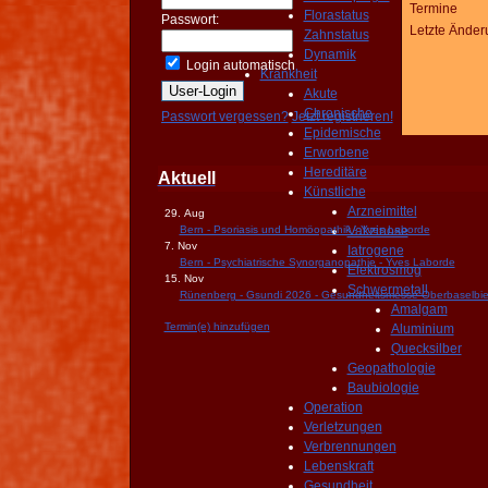
Termine
Florastatus
Passwort:
Letzte Änder
Zahnstatus
Dynamik
Login automatisch
Krankheit
Akute
Chronische
Passwort vergessen?
Jetzt registrieren!
Epidemische
Erworbene
Hereditäre
Aktuell
Künstliche
Arzneimittel
29. Aug
Bern - Psoriasis und Homöopathik - Yves Laborde
Vakzinose
7. Nov
Iatrogene
Bern - Psychiatrische Synorganopathie - Yves Laborde
Elektrosmog
15. Nov
Schwermetall
Rünenberg - Gsundi 2026 - Gesundheitsmesse Oberbaselbie
Amalgam
Termin(e) hinzufügen
Aluminium
Quecksilber
Geopathologie
Baubiologie
Operation
Verletzungen
Verbrennungen
Lebenskraft
Gesundheit