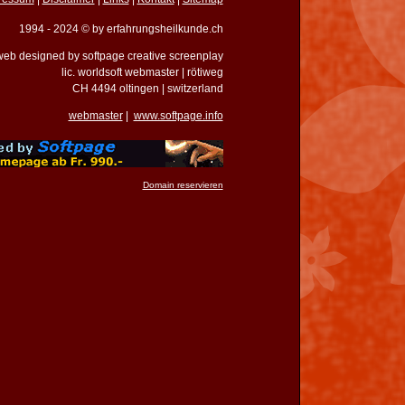
1994 - 2024 © by erfahrungsheilkunde.ch
eb designed by softpage creative screenplay
lic. worldsoft webmaster | rötiweg
CH 4494 oltingen | switzerland
webmaster
|
www.softpage.info
Domain reservieren