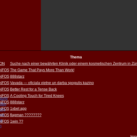
Thema
ION
Suche nach einer bewährten Klinik oder einem kosmetischen Zentrum in Zür
INFOS
The Game That Pays More Than Work!
INFOS
888starz
INFOS
Vavada — oficiala vietne un darba spogulis kazino
INFOS
Better Rest for a Tense Back
INFOS
A Cooling Touch for Tired Knees
igung
INFOS
888starz
pfen
INFOS
1xbet app
rung
INFOS
ung
flagman ????????
ht
INFOS
1win ??
h
Imp