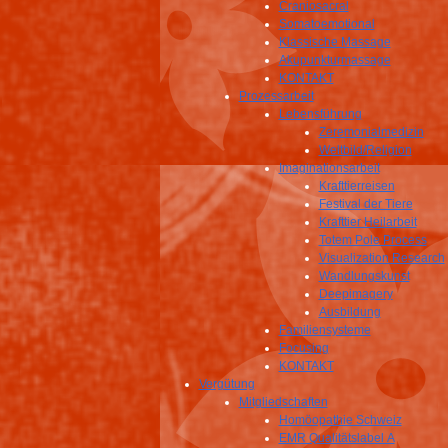
Craniosacral
Somatoemotional
Klassische Massage
Akupunkturmassage
KONTAKT
Prozessarbeit
Lebensführung
Zeremonialmedizin
Weltbild/Religion
Imaginationsarbeit
Krafttierreisen
Festival der Tiere
Krafttier Heilarbeit
Totem Pole Process
Visualization Research
Wandlungskunst
Deepimagery
Ausbildung
Familiensysteme
Focusing
KONTAKT
Vergütung
Mitgliedschaften
Homöopathie Schweiz
EMR Qualitätslabel A