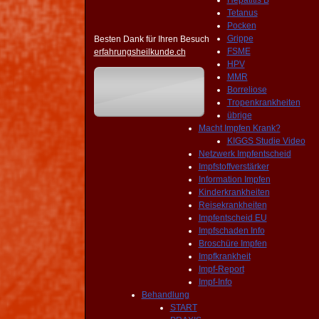
Hepatitis B
Tetanus
Pocken
Grippe
Besten Dank für Ihren Besuch
FSME
erfahrungsheilkunde.ch
HPV
MMR
Borreliose
Tropenkrankheiten
übrige
Macht Impfen Krank?
KIGGS Studie Video
Netzwerk Impfentscheid
Impfstoffverstärker
Information Impfen
Kinderkrankheiten
Reisekrankheiten
Impfentscheid EU
Impfschaden Info
Broschüre Impfen
Impfkrankheit
Impf-Report
Impf-Info
Behandlung
START