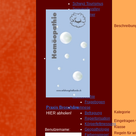
Schwyz Tourismus
Swissknifevalley
Routenplaner
KONTAKT
Erreichbarkeit
Beschreibun
Fragebogen
Broschüre
Person
NOTFALL
KONTAKT
Angebot
START
PRAXIS
Homöopathie
Diagnose
START
PRAXIS
Homöopathie
Fragebogen
Praxis Broschüre
Anamnese
Kategorie
HIER
abholen!
Befragung
Repertorisation
Eingetragen 
Körperfettmessung
Klasse
Geopathologie
Benutzername:
Regeln für w
Farbenspiegel