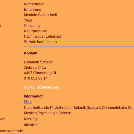
Körperarbeit
Ernährung
Mentale Gesundheit
Yoga
g
Coaching
Naturprodukte
Nachhaltiger Lebensstil
Soziale Institutionen
Kontakt
Elisabeth Schäfer
Zielweg 241a
4497 Rünenberg BL
079 652 03 14
www.ellischaefer.com
Information
Flyer
Naturheilkunde,Phytotherapie,Botanik,Spagyrik,Orthomolekular,Ge
Medizin,Psychologie,Diverse
von
Kissling
öffentlich
iederkehrende