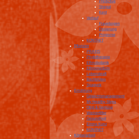
Predictive
Shegal
Kent
Verlauf
Fragebogen
Dosierung
Prognose
KONTAKT
Pflanzen
PRAXIS
Phytotherapie
Ethnobotanik
Ethnomedizin
Lebenskraft
Bachblüten
Spagyrik
Ernährung
Gewichtsmanagement
My Healthy Steps
Obst & Gemüse
Wasserfilter
Gesundheit
Emma Kunz
KONTAKT
Körperarbeit