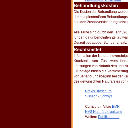
Behandlungskosten
Die Kosten der Behandlung werden
der komplementären Behandlungsme
aus den Zusatzversicherungsleistu
Alle Tarife sind durch den Tarif 5
für den dafür benötigten Zeitaufw
Derzeit beträgt der Stundenansatz 
Rechtsmittel
Information der Naturärztevereini
Krankenkassen - Zusatzversicherun
Leistungen von Naturärzten und N
Grundlage bilden die Versicherung
vor Behandlungsbeginn bei der K
des gewünschten Naturarztes von 
Praxis Broschüre
Sissach
-
Schwyz
Curriculum Vitae
EMR
NVS Naturärzteverband
Weitere
Publikationen