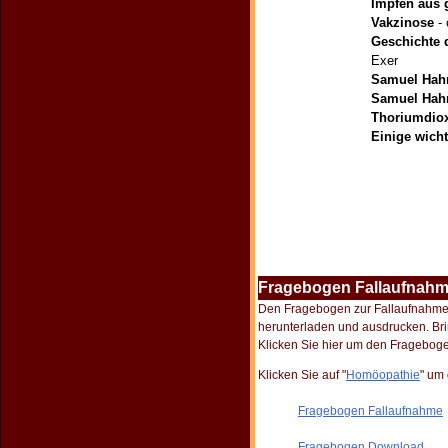
Impfen aus g
Vakzinose
- 
Geschichte 
Exer
Samuel Ha
Samuel Hah
Thoriumdio
Einige wich
Fragebogen Fallaufnah
Den Fragebogen zur Fallaufnahme u
herunterladen und ausdrucken. Bri
Klicken Sie hier um den Fragebog
Klicken Sie auf "
Homöopathie
" um
Fragebogen Fallaufnahme
Fragebogen Download