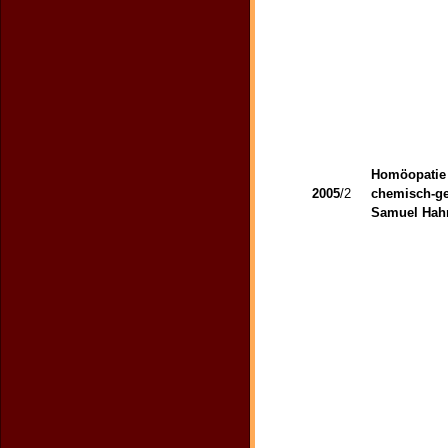
Homöopatie 
2005
/2
chemisch-ge
Samuel Hah