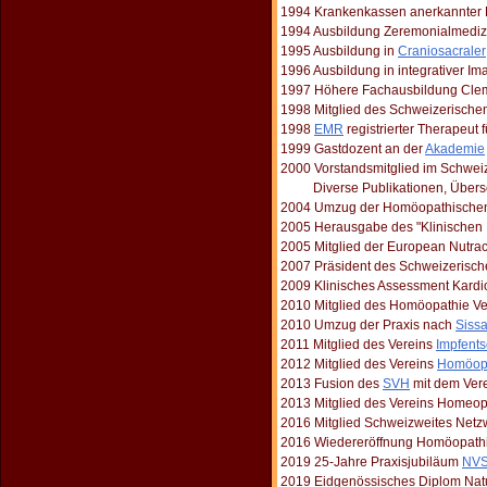
1994 Krankenkassen anerkannter Le
1994 Ausbildung Zeremonialmedizi
1995 Ausbildung in
Craniosacraler
1996 Ausbildung in integrativer Im
1997 Höhere Fachausbildung Cle
1998 Mitglied des Schweizerisch
1998
EMR
registrierter Therapeut
1999 Gastdozent an der
Akademie
2000 Vorstandsmitglied im Schwei
Diverse Publikationen, Überset
2004 Umzug der Homöopathischen
2005 Herausgabe des "Klinischen
2005 Mitglied der European Nutrac
2007 Präsident des Schweizerisch
2009 Klinisches Assessment Kardi
2010 Mitglied des Homöopathie V
2010 Umzug der Praxis nach
Siss
2011 Mitglied des Vereins
Impfents
2012 Mitglied des Vereins
Homöopa
2013 Fusion des
SVH
mit dem Ver
2013 Mitglied des Vereins Homeo
2016 Mitglied Schweizweites Netz
2016 Wiedereröffnung Homöopathi
2019 25-Jahre Praxisjubiläum
NV
2019 Eidgenössisches Diplom Natu