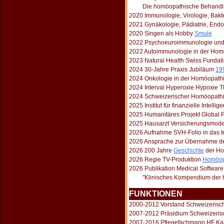
Die homöopathische Behandlung 
2020 Immunologie, Virologie, Bakt
2021 Gynäkologie, Pädiatrie, End
2020 Singen als Hobby
Smule
2022 Psychoeuroimmunologie und 
2022 Autoimmunologie in der Hom
2023 Natural Health Swiss Fundat
2024 30-Jahre Praxis Jubiläum
19
2024 Onkologie in der Homöopath
2024 Interval Hyperoxie Hypoxie 
2024 Schweizerischer Homöopath
2025 Institut für finanzielle Intellig
2025 Humanitäres Projekt Global 
2025 Hausarzt Versicherungsmode
2026 Aufnahme SVH-Folio in das I
2026 Ansprache zur Übernahme der
2026 200 Jahre
Geschichte
der Ho
2026 Regie TV-Produktion
Homöop
2026 Publikation Medical Softwar
"Klinisches Kompendium der ho
FUNKTIONEN
2000-2012 Vorstand Schweizerisc
2007-2012 Präsidium Schweizeris
2007-2016 Pflegefachmann HF Kard