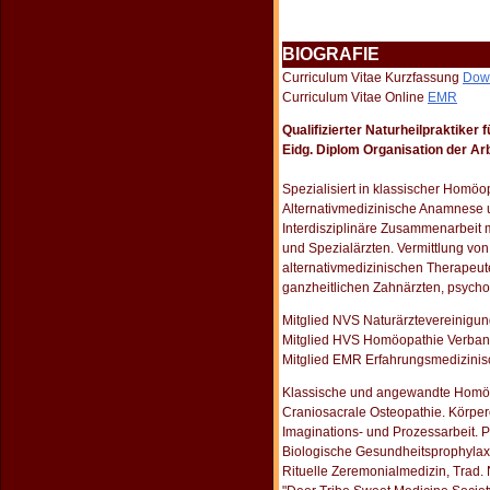
BIOGRAFIE
Curriculum Vitae Kurzfassung
Dow
Curriculum Vitae Online
EMR
Qualifizierter Naturheilpraktiker
Eidg. Diplom Organisation der Ar
Spezialisiert in klassischer Homöo
Alternativmedizinische Anamnese
Interdisziplinäre Zusammenarbeit 
und Spezialärzten. Vermittlung vo
alternativmedizinischen Therapeute
ganzheitlichen Zahnärzten, psycho
Mitglied NVS Naturärztevereinigun
Mitglied HVS Homöopathie Verban
Mitglied EMR Erfahrungsmedizinis
Klassische und angewandte Homö
Craniosacrale Osteopathie. Körpero
Imaginations- und Prozessarbeit. P
Biologische Gesundheitsprophylax
Rituelle Zeremonialmedizin, Trad.