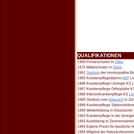
QUALIFIKATIONEN
1969 Primarschulen in
Olten
1975 Mittelschulen in
Stans
1981
Studium
der Homöopathie Ba
1985 Krankenpflegediplom
AKP
Li
1986 Krankenpflege Urologie KS L
1987 Krankenpflege Orthopädie 
1988 Intensivkrankenpflege KS
Lie
1989 Studium zum
Naturarzt
in Zür
1989 Krankenpflege Stationsleitu
1990 Weiterbildung in Klassischer
1993 Krankenpflege in der biologi
1993 Ausbildung in Zeremonialmed
1994 Eigene Praxis für klassiche
1994 Mitglied der Naturärzteverei