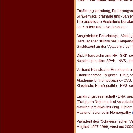
"Deer Tribe Sweet Medicine Societ
Ernährungsberatung, Ernährungso
Schwermetalldrainage und -Sanier
Therapeutische Begleitung bei aku
bei Kindern und Erwachsenen.
Ausgedehnte Forschungs-, Vortrags-
Herausgeber "Klinisches Kompend
Gastdozent an der "Akademie der 
Dipl. Pflegefachmann HF - SRK, se
Naturheilpraktiker SPAK - NVS, sei
Verband Klassischer Homöopathen 
Erfahrungsmed. Register - EMR, se
Akademie für Homöopathik - CVB, 
Klassische Homöopathie - HVS, se
Ernährungsgesellschaft - ENA, sei
"European Nutraceutical Associati
Naturheilpraktiker mit eidg. Dipl
Master of Science in Homeopathy
Präsident des "Schweizerischen V
Mitglied 1997-1999, Vorstand 200