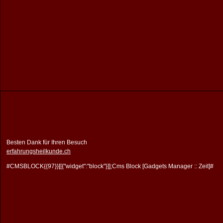
Besten Dank für Ihren Besuch
erfahrungsheilkunde.ch
#CMSBLOCK{{97}}[[{"widget":"block"}]];Cms Block [Gadgets Manager :: Zeit]#