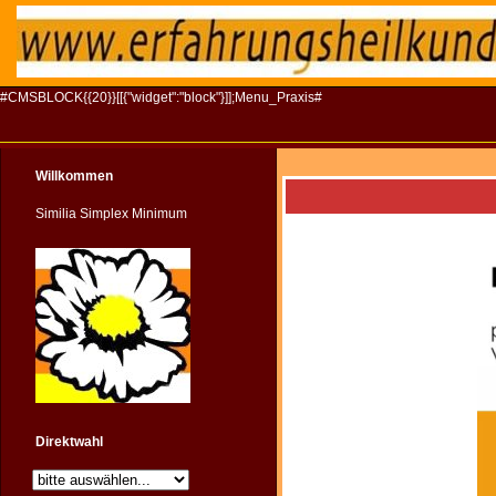
#CMSBLOCK{{20}}[[{"widget":"block"}]];Menu_Praxis#
Willkommen
Similia Simplex Minimum
Direktwahl