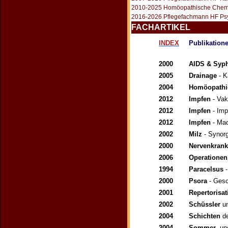
2010-2025 Homöopathische Chemie 
2016-2026 Pflegefachmann HF Psy
FACHARTIKEL
INDEX
Publikation
2000
AIDS & Syph
2005
Drainage
- Ka
2004
Homöopathi
2012
Impfen
- Vak
2012
Impfen
- Imp
2012
Impfen
- Mac
2002
Milz
- Synor
2000
Nervenkrank
2006
Operationen
1994
Paracelsus
-
2000
Psora
- Gesc
2001
Repertorisat
2002
Schüssler
un
2004
Schichten
de
2004
Sommer
- u