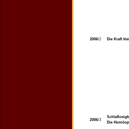
2006
/2
Die Kraft kl
Schlaflosigk
2006
/3
Die Homöopat