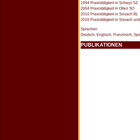
1994 Praxistätigkeit in Schwyz SZ
2004 Praxistätigkeit in Olten SO
2010 Praxistätigkeit in Sissach BL
2016 Praxistätigkeit in Sissach und
Sprachen
Deutsch, Englisch, Französich, Span
PUBLIKATIONEN