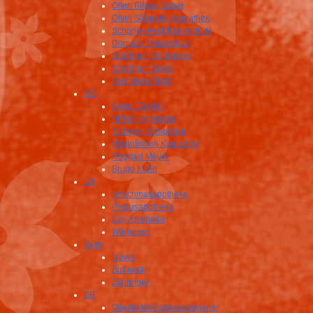
Olten Bifang Saner
Olten Sälipark Naturathek
Schönenwerd Krähenbühl
Dornach Paracelsus
Solothurn Schlangen
Solothurn Zeller
Grenchen Stadt
AG
Aarau Göldlin
Möhlin Apotheke
Küttigen Königstein
Rheinfelden Kapuziner
Roggwil Meyer
Brugg Kuhn
LU
Hirschmattapotheke
Paulusapotheke
City Apotheke
Wolhusen
Bern
Noyer
Bollwerk
Zähringer
BE
Oberhofen Schlossdrogerie