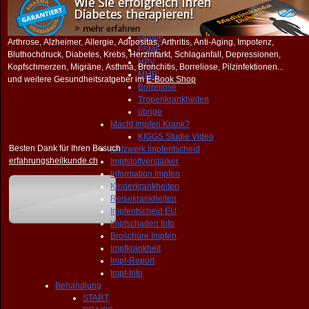
Hepatitis B
Tetanus
Pocken
Grippe
Arthrose, Alzheimer, Allergie, Adipositas, Arthritis, Anti-Aging, Impotenz,
FSME
Bluthochdruck, Diabetes, Krebs, Herzinfarkt, Schlaganfall, Depressionen,
HPV
Kopfschmerzen, Migräne, Asthma, Bronchitis, Borreliose, Pilzinfektionen...
MMR
und weitere Gesundheitsratgeber im
E-Book Shop
Borreliose
Tropenkrankheiten
übrige
Macht Impfen Krank?
KIGGS Studie Video
Besten Dank für Ihren Besuch
Netzwerk Impfentscheid
erfahrungsheilkunde.ch
Impfstoffverstärker
Information Impfen
Kinderkrankheiten
Reisekrankheiten
Impfentscheid EU
Impfschaden Info
Broschüre Impfen
Impfkrankheit
Impf-Report
Impf-Info
Behandlung
START