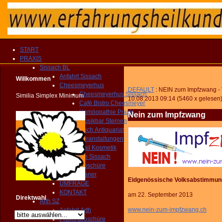
START
PRAXIS
Sissach BL
Anfahrt Sissach
Willkommen
Cheesmeyerhus
DEFAULT
: NEIN zum Impfzwang -
Cheesmeyerhus Sissach
Similia Simplex Minimum
10.08.2013 09:14
(
5460 x gelesen
Café Bistro Cheesmeyer
Homöopathie Praxis
Nein zum Impfzwang
Musikbar Sternen
Buch Antiquariat
Veranstaltungen
Nail Kosmetik
Gemeinde Sissach
Praxis Broschüre
Routenplaner
Eidgenössische Volksabstimmun
UMFRAGE
KONTAKT
am 22. September 2013
Direktwahl
Arth SZ
www.nein-zum-impfzwang.ch
Anfahrt Arth
Praxis Broschüre