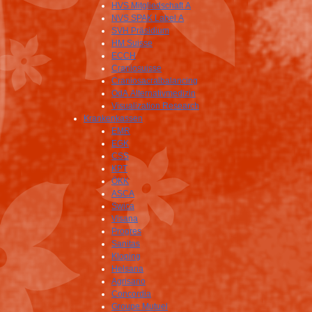
HVS Mitgliedschaft A
NVS SPAK Label A
SVH Präsidium
HM Suisse
ECCH
Craniosuisse
Craniosacralbalancing
OdA Alternativmedizin
Visualization Research
Krankenkassen
EMR
EGK
CSS
KPT
ÖKK
ASCA
Swica
Visana
Progres
Sanitas
Kloping
Helsana
Agrisano
Concordia
Groupe Mutuel