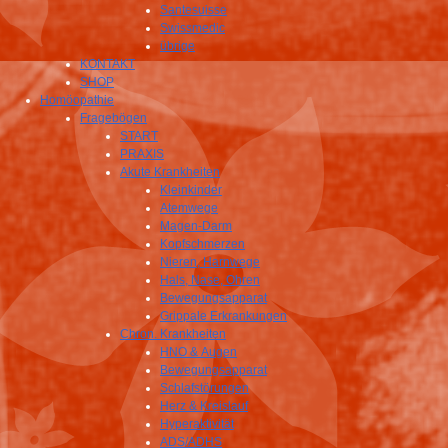
Santesuisse
Swissmedic
übrige
KONTAKT
SHOP
Homöopathie
Fragebögen
START
PRAXIS
Akute Krankheiten
Kleinkinder
Atemwege
Magen-Darm
Kopfschmerzen
Nieren, Harnwege
Hals, Nase, Ohren
Bewegungsapparat
Grippale Erkrankungen
Chron. Krankheiten
HNO & Augen
Bewegungsapparat
Schlafstörungen
Herz & Kreislauf
Hyperaktivität
ADS/ADHS