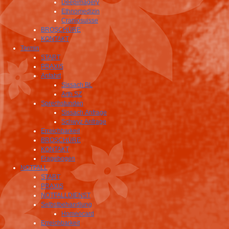
Deepimagery
Ethnomedizin
Craniosuisse
BROSCHÜRE
KONTAKT
Termin
START
PRAXIS
Anfahrt
Sissach BL
Arth SZ
Sprechstunden
Sissach Anfrage
Schwyz Anfrage
Erreichbarkeit
BROSCHÜRE
KONTAKT
Fragebogen
NOTFALL
START
PRAXIS
NOTFALLDIENST
Selbstbehandlung
Homeocard
Erreichbarkeit