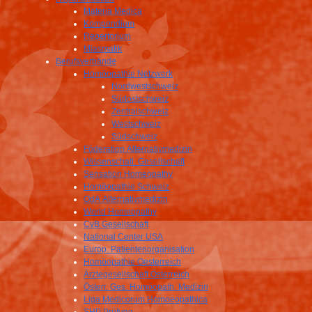
Materia Medica
Kompendium
Repertorium
Miasmatik
Berufsverbände
Homöopathie Netzwerk
Nordwestschweiz
Südostschweiz
Zentralschweiz
Westschweiz
Südschweiz
Föderation Alternativmedizin
Wissenschatl. Gesellschaft
Sensation Homeopathy
Homöopathie Schweiz
OdA Alternativmedizin
World Homeopathy
CvB Gesellschaft
National Center USA
Europ. Patientenorganisation
Homöopathie Oesterreich
Ärztegesellschaft Österreich
Österr. Ges. Homöopath. Medizin
Liga Medicorum Homoeopathica