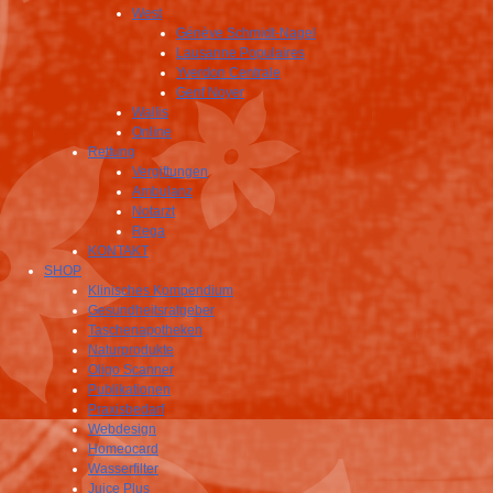
West
Génève Schmidt-Nagel
Lausanne Populaires
Yverdon Centrale
Genf Noyer
Wallis
Online
Rettung
Vergiftungen
Ambulanz
Notarzt
Rega
KONTAKT
SHOP
Klinisches Kompendium
Gesundheitsratgeber
Taschenapotheken
Naturprodukte
Oligo Scanner
Publikationen
Praxisbedarf
Webdesign
Homeocard
Wasserfilter
Juice Plus