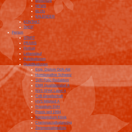
Broschüre
NEWS
BLOG
KALENDER
KONTAKT
SHOP
Person
START
PRAXIS
Portrait
Lebenslauf
Publikationen
Qualifikationen
Eidg. Diplom OdA-AM
Homöopathie Schweiz
SVH Folio Redaktion
EMR Qualitätslabel A
NVS SPAK Label A
CvB Gesellschaft
HVS Mitglied A
Präsidium SVH
Praxis seit 1994
Kompendium Klinik
Craniosacralbalancing
Zeremonialmedizin