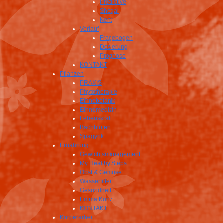
Predictive
Shegal
Kent
Verlauf
Fragebogen
Dosierung
Prognose
KONTAKT
Pflanzen
PRAXIS
Phytotherapie
Ethnobotanik
Ethnomedizin
Lebenskraft
Bachblüten
Spagyrik
Ernährung
Gewichtsmanagement
My Healthy Steps
Obst & Gemüse
Wasserfilter
Gesundheit
Emma Kunz
KONTAKT
Körperarbeit