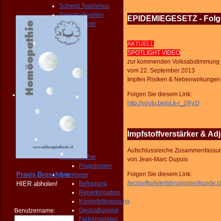
Schwyz Tourismus
Swissknifevalley
EPIDEMIEGESETZ - Folge
Routenplaner
KONTAKT
Erreichbarkeit
AKTUELL
Fragebogen
SPOTLIGHT VIDEO
Broschüre
zur kommenden Volksabstimmung
Person
vom 22. September 2013
NOTFALL
Impfen Risiken & Nebenwirkungen
KONTAKT
Folgen Sie diesem Link:
Angebot
http://youtu.be/pLk-r_2Ry1I
START
PRAXIS
Homöopathie
Diagnose
Impfstoffverstärker & Ad
START
PRAXIS
Aufschlussreiche Zusammenfassung
Homöopathie
von Jean-Marc Dupuis
Fragebogen
Praxis Broschüre
Folgen Sie diesem Link:
Anamnese
/wcms/ftp//e/erfahrungsheilkunde.
HIER
abholen!
Befragung
Repertorisation
Körperfettmessung
Geopathologie
Benutzername:
Farbenspiegel