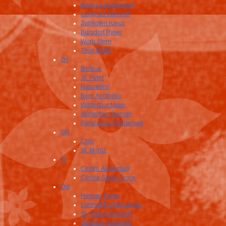
Brienz Landmesser
Langnau Bahnhof
Zollikofen Kreuz
Burgdorf Ryser
Worb Stern
Thun Bälliz
ZH
Bellvue
St. Peter
Naturefirst
Berg Apotheke
Winterthur Meier
Winterthur Sternen
Paracelsus Richterswil
GR
Chur
St. Moritz
TI
Centro Alchemilla
Clinica Santa Croce
Ost
Herisau Eiche
Lustmühle Paracelsus
St. Gallen Bruggen
Goldach Apotheke