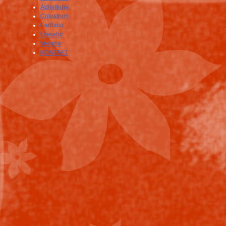
Adlerfeder
Colostrum
Earthing
Literatur
Vemma
KONTAKT