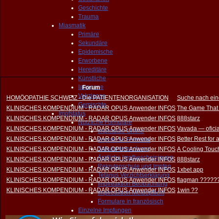
Geschichte
Trauma
Miasmatik
Primäre
Sekundäre
Epidemische
Erworbene
Hereditäre
Künstliche
Iatrogene
Forum
Vakzinose
HOMÖOPATHIE SCHWEIZ - Die PATIENTENORGANISATION
Suche nach ein
Gemischte
KLINISCHES KOMPENDIUM - RADAR OPUS Anwender INFOS
The Game That
Impfstatus
KLINISCHES KOMPENDIUM - RADAR OPUS Anwender INFOS
888starz
Nützliche Formulare
KLINISCHES KOMPENDIUM - RADAR OPUS Anwender INFOS
Vavada — oficia
Impfstudie Online
KLINISCHES KOMPENDIUM - RADAR OPUS Anwender INFOS
Better Rest for
Impfstudie Formular
Schuluntersuchung
KLINISCHES KOMPENDIUM - RADAR OPUS Anwender INFOS
A Cooling Touch
Ärztliche Impfbescheinigung
KLINISCHES KOMPENDIUM - RADAR OPUS Anwender INFOS
888starz
Rekrutenschule und Impfen
KLINISCHES KOMPENDIUM - RADAR OPUS Anwender INFOS
1xbet app
Tetanus Verzichtserklärung
KLINISCHES KOMPENDIUM - RADAR OPUS Anwender INFOS
flagman ?????
Impfreaktion Beobachtung
KLINISCHES KOMPENDIUM - RADAR OPUS Anwender INFOS
1win ??
Impfreaktion Meldepflicht
Formulare in französisch
Einzelne Impfungen