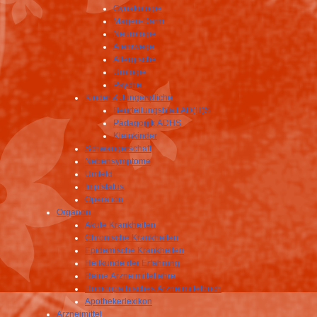
Gynäkologie
Magen-Darm
Neurologie
Atemwege
Allergische
Urologie
Psyche
Kinder & Jungendliche
Beurteilungsblatt AD(H)S
Pädagogik ADHS
Kleinkinder
Schwangerschaft
Nebensymptome
Umfeld
Impfstatus
Operation
Organon
Akute Krankheiten
Chronische Krankheiten
Epidemische Krankheiten
Heilkunde der Erfahrung
Reine Arzneimittellehre
Homöopathisches Arzneimittelbuch
Apothekerlexikon
Arzneimittel