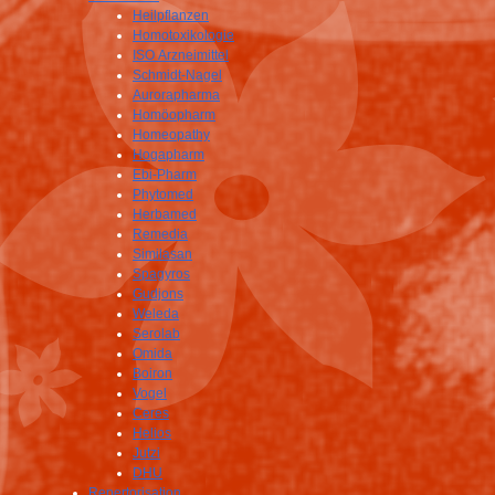
Heilpflanzen
Homotoxikologie
ISO Arzneimittel
Schmidt-Nagel
Aurorapharma
Homöopharm
Homeopathy
Hogapharm
Ebi-Pharm
Phytomed
Herbamed
Remedia
Similasan
Spagyros
Gudjons
Weleda
Serolab
Omida
Boiron
Vogel
Ceres
Helios
Jutzi
DHU
Repertorisation