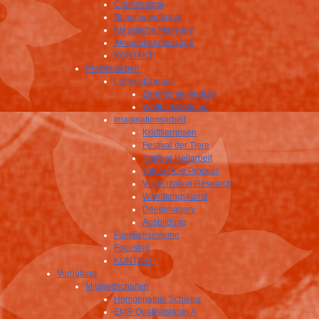
Craniosacral
Somatoemotional
Klassische Massage
Akupunkturmassage
KONTAKT
Prozessarbeit
Lebensführung
Zeremonialmedizin
Weltbild/Religion
Imaginationsarbeit
Krafttierreisen
Festival der Tiere
Krafttier Heilarbeit
Totem Pole Process
Visualization Research
Wandlungskunst
Deepimagery
Ausbildung
Familiensysteme
Focusing
KONTAKT
Vergütung
Mitgliedschaften
Homöopathie Schweiz
EMR Qualitätslabel A