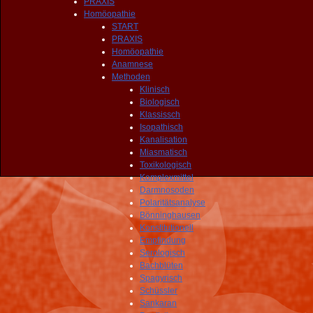
PRAXIS
Homöopathie
START
PRAXIS
Homöopathie
Anamnese
Methoden
Klinisch
Biologisch
Klassissch
Isopathisch
Kanalisation
Miasmatisch
Toxikologisch
Komplexmittel
Darmnosoden
Polaritätsanalyse
Bönninghausen
Konstitutionell
Empfindung
Serologisch
Bachblüten
Spagyrisch
Schüssler
Sankaran