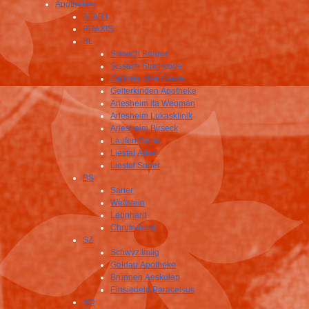
Apotheken
START
PRAXIS
BL
Sissach Berger
Sissach Strichcode
Gelterkinden Center
Gelterkinden Apotheke
Arlesheim Ita Wegman
Arlesheim Lukasklinik
Arlesheim Birseck
Laufen Saner
Liestal Adler
Liestal Saner
BS
Saner
Wettstein
Leonhard
Chrüterhüsli
SZ
Schwyz Imlig
Goldau Apotheke
Brunnen Aeskulap
Einsiedeln Paracelsus
SO