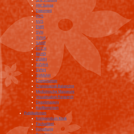
SHP Prüfung
HM Suisse
Dakomed
HVS
NVS
EMR
SVH
SVHA
SAHP
ECCH
BKHD
DGMH
DZVHÄ
SVNH
SVANAH
Craniosuisse
Craniosacral Balancing
Medizinische Masseure
Visualisation Research
Deeplimagery
Krafttierreisen
Publikationen
Kompendium Klnik
Fachartikel
Forschung