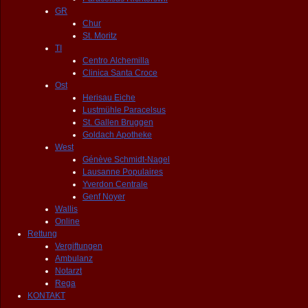
GR
Chur
St. Moritz
TI
Centro Alchemilla
Clinica Santa Croce
Ost
Herisau Eiche
Lustmühle Paracelsus
St. Gallen Bruggen
Goldach Apotheke
West
Génève Schmidt-Nagel
Lausanne Populaires
Yverdon Centrale
Genf Noyer
Wallis
Online
Rettung
Vergiftungen
Ambulanz
Notarzt
Rega
KONTAKT