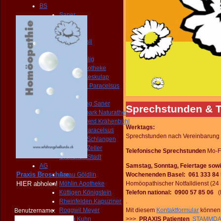
BS
Saner
Wettstein
Leonhard
Chrüterhüsli
SZ
Schwyz Imlig
Goldau Apotheke
Brunnen Aeskulap
Einsiedeln Paracelsus
SO
Olten Bifang Saner
Sprechstunden & 
Olten Sälipark Naturathek
Schönenwerd Krähenbühl
Werktags:
Dornach Paracelsus
Sprechstunden nach Vereinbarung
Solothurn Schlangen
Solothurn Zeller
Telefonische Sprechstunden
Mo-F
Grenchen Stadt
Samstag, Sonntag, Feiertage sowi
AG
Praxis Broschüre
Wochenenden Basel: 061 333 
Aarau Göldlin
HIER
abholen!
Homöopathischer Notfalldienst (24 
Möhlin Apotheke
Telefon national: 0900 57 85 06
(F
Küttigen Königstein
.
Rheinfelden Kapuziner
Mit diesem
Kontaktformular
können S
Roggwil Meyer
Benutzername:
>>>
PRAXIS Patienten
STAMMDA
Brugg Kuhn