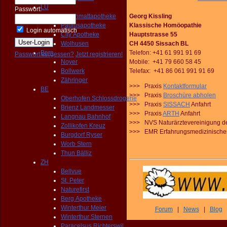
LU
Passwort:
Georg Kissling
Hirschmattapotheke
Klassische Homöopathie
Paulusapotheke
Login automatisch
Hauptstrasse 55
City Apotheke
CH 4450 Sissach BL
Wolhusen
Telefon: +41 61 991 91 69
Bern
Passwort vergessen?
Jetzt registrieren!
Mobile: +41 79 660 58 45
Noyer
Telefax: +41 86 061 991 91 69
Bollwerk
Zähringer
>>> Praxis
Kontaktformular
BE
>>> Praxis
Broschüre abholen
Oberhofen Schlossdrogerie
>>> Praxis
SISSACH
Anfahrt
Brienz Landmesser
>>> Praxis
ARTH
Anfahrt
Langnau Bahnhof
>>> NVS Naturärztevereinigung d
Zollikofen Kreuz
>>> EMR Erfahrungsmedizinisches
Burgdorf Ryser
Worb Stern
Thun Bälliz
ZH
Bellvue
St. Peter
Naturefirst
Berg Apotheke
Winterthur Meier
Forum
|
News
|
Blog
Winterthur Sternen
Paracelsus Richterswil