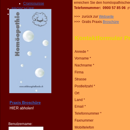
erreichen Sie den homöopathischen 
Craniosuisse
Telefonnummer: 0900 57 85 06
(F
BROSCHÜRE
KONTAKT
>>> zurück zur
Webseite
>>> Gratis Praxis
Broschüre
Kontaktformular P
Anrede *
Vorname *
Nachname *
Firma
Strasse
Postleitzahl *
Ort
Land *
Praxis Broschüre
Email *
HIER
abholen!
Telefonnummer *
Faxnummer
Benutzername:
Mobiltelefon