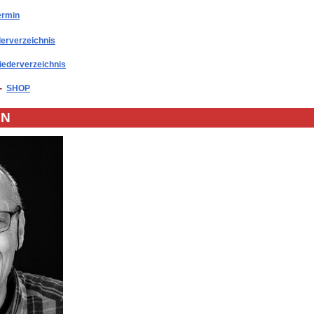
ermin
erverzeichnis
ederverzeichnis
-
SHOP
ON