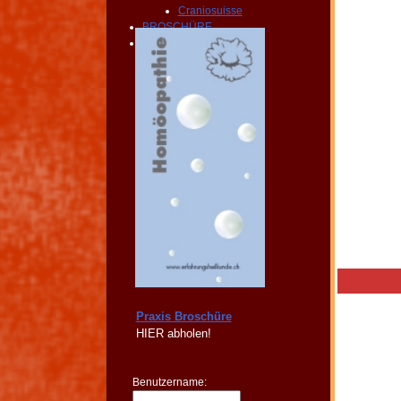
Craniosuisse
BROSCHÜRE
KONTAKT
Praxis Broschüre
HIER
abholen!
Benutzername: