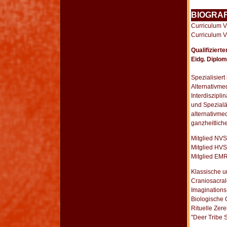
BIOGRAF
Curriculum V
Curriculum V
Qualifiziert
Eidg. Diplom
Spezialisiert
Alternativm
Interdiszipl
und Spezialä
alternativme
ganzheitlich
Mitglied NVS
Mitglied HV
Mitglied EMR
Klassische 
Craniosacral
Imaginations
Biologische 
Rituelle Zer
"Deer Tribe 