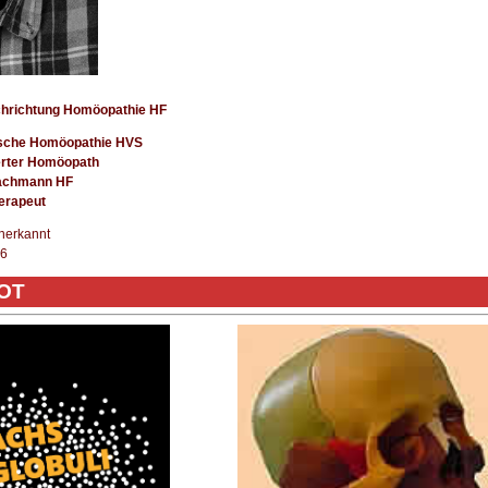
Fachrichtung Homöopathie HF
sische Homöopathie HVS
erter Homöopath
fachmann HF
erapeut
nerkannt
26
OT