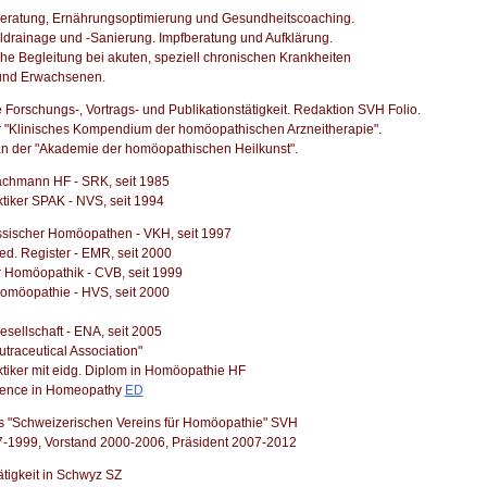
eratung, Ernährungsoptimierung und Gesundheitscoaching.
drainage und -Sanierung. Impfberatung und Aufklärung.
he Begleitung bei akuten, speziell chronischen Krankheiten
 und Erwachsenen.
Forschungs-, Vortrags- und Publikationstätigkeit. Redaktion SVH Folio.
"Klinisches Kompendium der homöopathischen Arzneitherapie".
n der "Akademie der homöopathischen Heilkunst".
fachmann HF - SRK, seit 1985
ktiker SPAK - NVS, seit 1994
sischer Homöopathen - VKH, seit 1997
d. Register - EMR, seit 2000
 Homöopathik - CVB, seit 1999
omöopathie - HVS, seit 2000
sellschaft - ENA, seit 2005
traceutical Association"
ktiker mit eidg. Diplom in Homöopathie HF
cience in Homeopathy
ED
s "Schweizerischen Vereins für Homöopathie" SVH
7-1999, Vorstand 2000-2006, Präsident 2007-2012
ätigkeit in Schwyz SZ