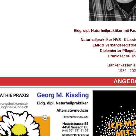
Eidg. dipl. Naturheilpraktiker mit 
Naturheilpraktiker NVS - Klas
EMR & Verbandsregistri
Diplomierter Pflege
Craniosacral Th
Krankenkassen a
1982 - 20
ANGEB