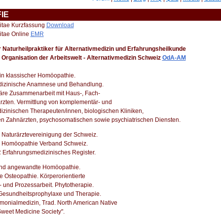
IE
itae Kurzfassung
Download
itae Online
EMR
er Naturheilpraktiker für Alternativmedizin und Erfahrungsheilkunde
 Organisation der Arbeitswelt - Alternativmedizin Schweiz
OdA-AM
 in klassischer Homöopathie.
edizinische Anamnese und Behandlung.
inäre Zusammenarbeit mit Haus-, Fach-
rzten. Vermittlung von komplementär- und
dizinischen Therapeuten/innen, biologischen Kliniken,
en Zahnärzten, psychosomatischen sowie psychiatrischen Diensten.
 Naturärztevereinigung der Schweiz.
S Homöopathie Verband Schweiz.
 Erfahrungsmedizinisches Register.
und angewandte Homöopathie.
e Osteopathie. Körperorientierte
- und Prozessarbeit. Phytotherapie.
Gesundheitsprophylaxe und Therapie.
emonialmedizin, Trad. North American Native
Sweet Medicine Society".