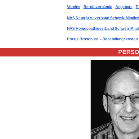
Vereine
-
Berufsverbände
-
Angebote
-
T
NVS Naturärzteverband Schweiz Mitglied
HVS Homöopathieverband Schweiz Mitgli
Praxis Broschüre
-
Behandlungskosten
PERS