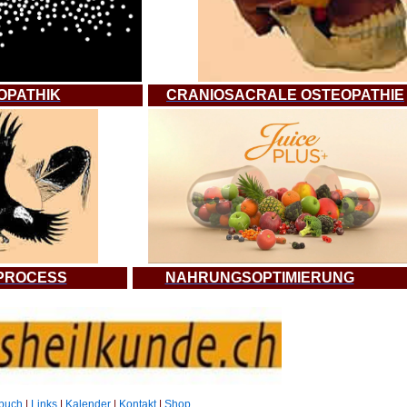
OPATHIK
CRANIOSACRALE OSTEOPATHIE
 PROCESS
NAHRUNGSOPTIMIERUNG
buch
|
Links
|
Kalender
|
Kontakt
|
Shop