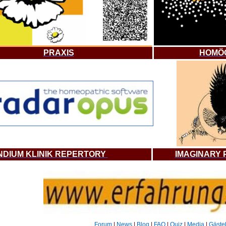
PRAXIS
HOMÖ
DIUM KLINIK REPERTORY
IMAGINARY
Forum
|
News
|
Blog
|
FAQ
|
Quiz
|
Media
|
Gäste