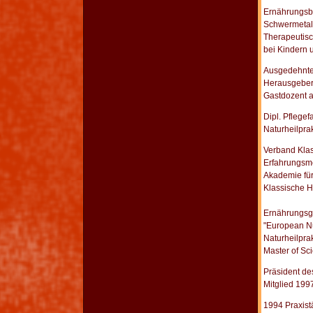
Ernährungsb
Schwermetall
Therapeutisc
bei Kindern
Ausgedehnte 
Herausgeber 
Gastdozent a
Dipl. Pflege
Naturheilpra
Verband Klas
Erfahrungsme
Akademie für
Klassische H
Ernährungsge
"European Nu
Naturheilpra
Master of S
Präsident de
Mitglied 199
1994 Praxist