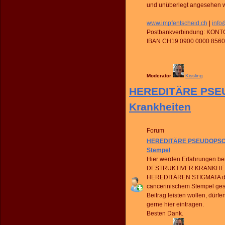
und unüberlegt angesehen 
www.impfentscheid.ch
|
info
Postbankverbindung: KONT
IBAN CH19 0900 0000 8560
Moderator
Kissling
HEREDITÄRE PSEUD
Krankheiten
Forum
HEREDITÄRE PSEUDOPSORA 
Stempel
Hier werden Erfahrungen be
DESTRUKTIVER KRANKHEITE
HEREDITÄREN STIGMATA de
cancerinischem Stempel ges
Beitrag leisten wollen, dürf
gerne hier eintragen.
Besten Dank.