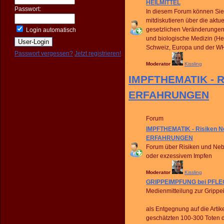
HEILMITTEL
Passwort:
In diesem Forum können Sie 
mitdiskutieren über die aktue
gesetzlichen Veränderungen
Login automatisch
und biologische Medizin (Hei
Schweiz, Europa und der W
Passwort vergessen?
Jetzt registrieren!
Moderator
Kissling
IMPFTHEMATIK - R
ERFAHRUNGEN
Forum
IMPFTHEMATIK - Risiken 
ERFAHRUNGEN
Forum über Risiken und Ne
oder exzessivem Impfen
Moderator
Kissling
GRIPPEIMPFUNG bei PFLE
Medienmitteilung zur Gripp
als Entgegnung auf die Art
geschätzten 100-300 Toten 