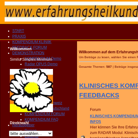
START
PRAXIS
KOMPENDIUM KLINIIK
FEEDBACK FORUM
Willkommen
Willkommen auf dem Erfahrungshei
DEMONSTRATION
Um Beiträge zu lesen, wählen Sie einen
KOMPENDIUM Demo
Similia Simplex Minimum
Radar OPUS Demo
Gesamte Themen:
587
| Beiträge insges
RADAR Demo
Präsentation
Broschüre
KLINISCHES KOMP
Vorwort
RADAR Support
FEEDBACKS
RADAR Archibel
Radarservice Schweiz
Radarservice Deutschland
Forum
KOMPENDIUM FORUM
KLINISCHES KOMPENDIUM
KOMPENDIUM FAQ
INFOS
Direktwahl
Herausgeber
Hier können Sie Ihre Erfah
Person
zum RADAR Modul. Klinisc
Editorial