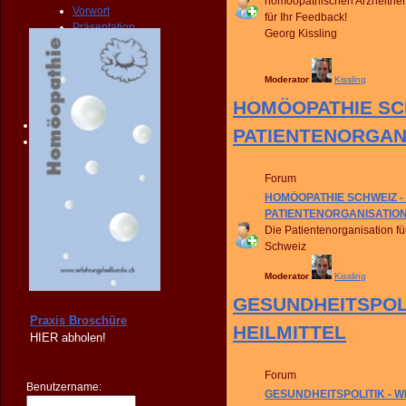
homöopathischen Arzneither
Vorwort
für Ihr Feedback!
Präsentation
Georg Kissling
Publikationen
Broschüre
Vertrieb
Moderator
Kissling
FORUM
HOMÖOPATHIE SCH
FAQ
KONTAKT
PATIENTENORGAN
SHOP
Forum
HOMÖOPATHIE SCHWEIZ - 
PATIENTENORGANISATIO
Die Patientenorganisation f
Schweiz
Moderator
Kissling
GESUNDHEITSPOLIT
Praxis Broschüre
HEILMITTEL
HIER
abholen!
Forum
Benutzername:
GESUNDHEITSPOLITIK - WHO