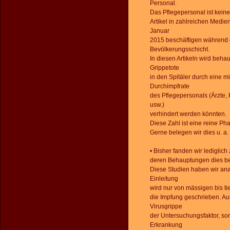
Personal.
Das Pflegepersonal ist kei
Artikel in zahlreichen Medie
Januar
2015 beschäftigen während d
Bevölkerungsschicht.
In diesen Artikeln wird beha
Grippetote
in den Spitäler durch eine 
Durchimpfrate
des Pflegepersonals (Ärzte
usw.)
verhindert werden könnten.
Diese Zahl ist eine reine Ph
Gerne belegen wir dies u. a
• Bisher fanden wir lediglic
deren Behauptungen dies be
Diese Studien haben wir anal
Einleitung
wird nur von mässigen bis ti
die Impfung geschrieben. Au
Virusgrippe
der Untersuchungsfaktor, so
Erkrankung