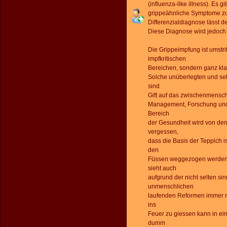
(influenza-like illness). Es g
grippeähnliche Symptome zu
Differenzialdiagnose lässt d
Diese Diagnose wird jedoch 
Die Grippeimpfung ist umstrit
impfkritischen
Bereichen, sondern ganz kla
Solche unüberlegten und se
sind
Gift auf das zwischenmensch
Management, Forschung und 
Bereich
der Gesundheit wird von de
vergessen,
dass die Basis der Teppich is
den
Füssen weggezogen werden 
sieht auch
aufgrund der nicht selten si
unmenschlichen
laufenden Reformen immer m
ins
Feuer zu giessen kann in ein
dumm