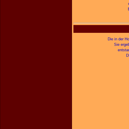
Die in der H
Sie erge
entsta
D