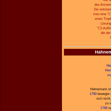
des Arzneim
Die entstan
man eine "C
einen Tropf
Lösungs
"C2-Auflö
die de
Hahnema
Hie
Hom
zu
Hahnemann stei
1790
bewegte e
sich nicht
zu 
1799
na