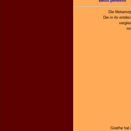
Bellis perennis
Die Metamorp
Die in ihr entd
vergle
mi
Goethe hat 