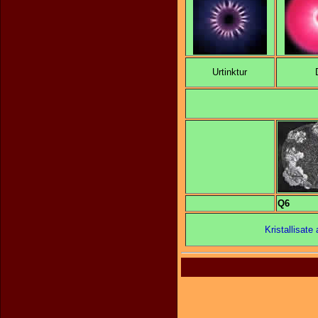
Urtinktur
Q6
Kristallisat