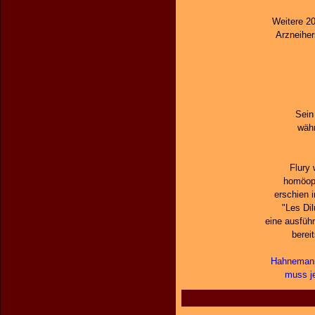
Weitere 20
Arzneiher
Sein
wäh
Flury 
homöopa
erschien i
"Les Dil
eine ausfüh
berei
Hahnemann
muss j