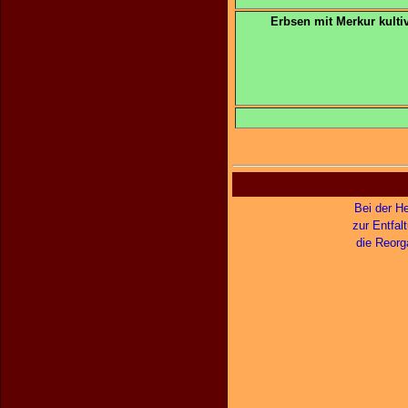
Erbsen mit Merkur kultiv
Bei der H
zur Entfal
die Reorga