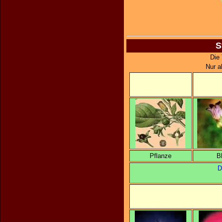
S
Die 
Nur a
Pflanze
B
D