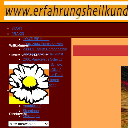
START
PRAXIS
YOUTUBE Kanal
1994-2004 Praxis Schwyz
Willkommen
2000 Museum Homöopathie
2000 Akademie Heilkunst
Similia Simplex Minimum
2001 Paracelsus Schwyz
2004 Panoramas Schwyz
2004-2010 Praxis Olten*
2005 Père Lachaise Paris
2010 Museum Oltingen
2010 Praxis Sissach*
Tiere
Säugetiere*
Beuteltiere*
Amphibien*
Skorpione
Direktwahl
Schlangen
Insekten*
Vögel