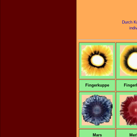
Durch Kr
indi
Fingerkuppe
Finger
Mars
Mer