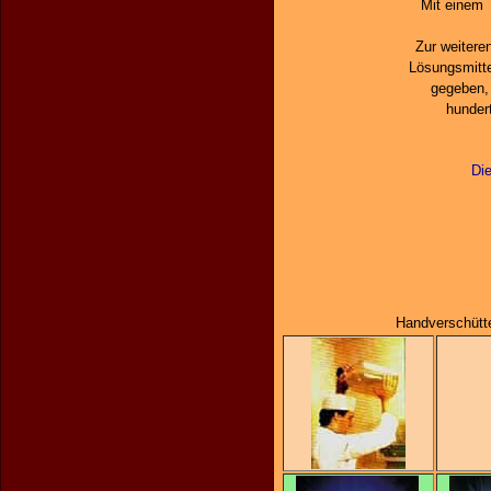
Mit einem 
Zur weitere
Lösungsmitte
gegeben, 
hunder
Di
Handverschütt