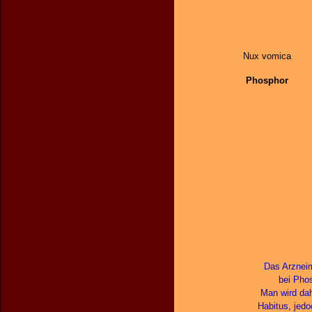
Nux vomica
Phosphor
Das Arzneim
bei Phos
Man wird dah
Habitus, jed