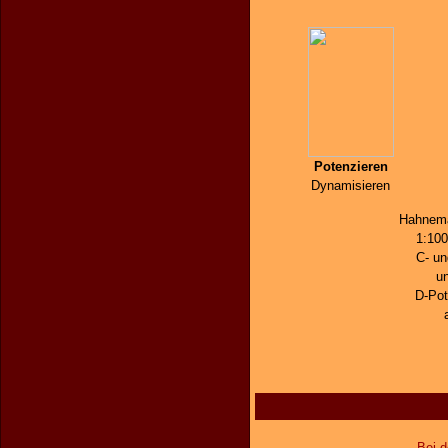
Potenzieren
Dynamisieren
Hahnema
1:100
C- un
un
D-Po
Bei d