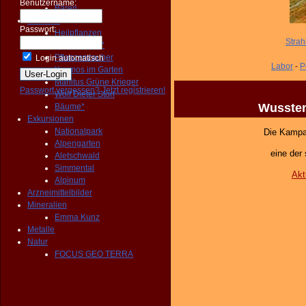
Benutzername:
Bären
Pflanzen
Passwort:
Heilpflanzen
Strah
Wildgemüse*
Pflanzenzauber
Login automatisch
Labor
-
P
Kosmos im Garten
Manitus Grüne Krieger
Passwort vergessen?
Jetzt registrieren!
Wolf Dieter Storl
Wussten
Bäume*
Exkursionen
Nationalpark
Die Kampa
Alpengarten
eine der
Aletschwald
Simmental
Akt
Alpinum
Arzneimittelbilder
Mineralien
Emma Kunz
Metalle
Natur
FOCUS GEO TERRA