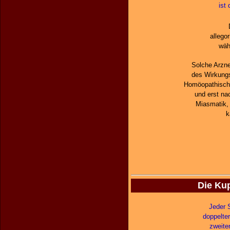
ist
allego
wäh
Solche Arzne
des Wirkungs
Homöopathischen
und erst nac
Miasmatik,
k
Die Kup
Jeder 
doppelte
zweite