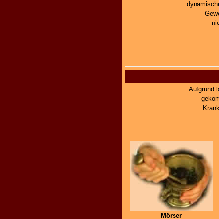
dynamische
Gewo
ni
Aufgrund 
gekom
Krank
Mörser