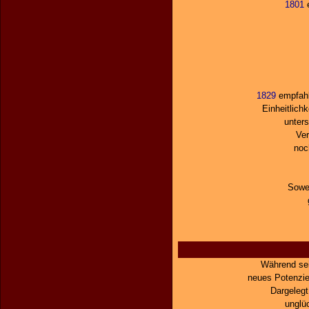
1801
e
1829
empfahl 
Einheitlich
unter
Ver
noch
Sowei
Während sei
neues Potenzie
Dargelegt
unglü