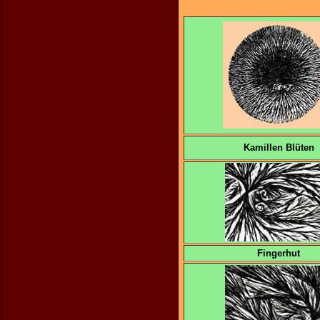
Kamillen Blüten
Fingerhut