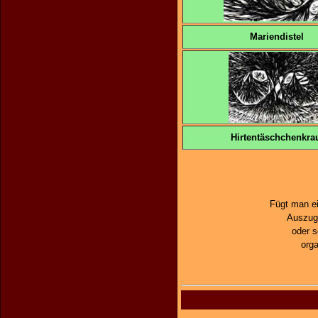
Mariendistel
Hirtentäschchenkra
Fügt man ei
Auszuge
oder 
orga