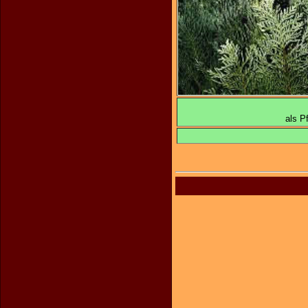
Thu
als P