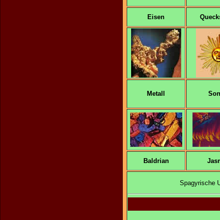
Eisen
Quecks
Metall
Son
Baldrian
Jas
Spagyrische Ur