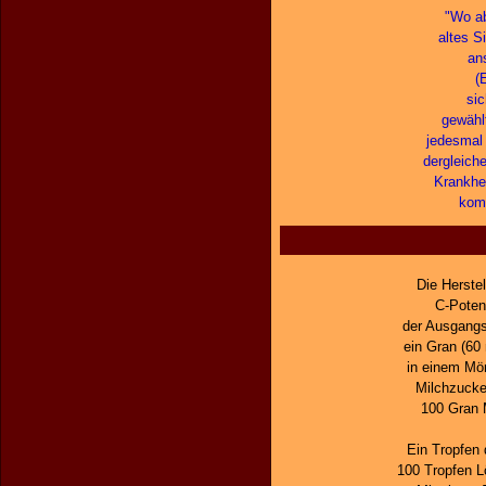
"Wo ab
altes S
an
(
sic
gewählt
jedesmal 
dergleich
Krankhe
komm
Die Herste
C-Potenz
der Ausgangs
ein Gran (60
in einem Mör
Milchzucker
100 Gran M
Ein Tropfen 
100 Tropfen L