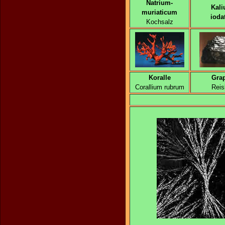
Natrium-
Kali
muriaticum
ioda
Kochsalz
Koralle
Grap
Corallium rubrum
Reis