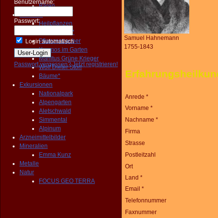
Benutzername:
Bären
Pflanzen
Passwort:
Heilpflanzen
Wildgemüse*
Samuel Hahnemann
Pflanzenzauber
Login automatisch
1755-1843
Kosmos im Garten
Manitus Grüne Krieger
Passwort vergessen?
Jetzt registrieren!
Wolf Dieter Storl
Erfahrungsheilk
Bäume*
Exkursionen
Nationalpark
Anrede *
Alpengarten
Vorname *
Aletschwald
Simmental
Nachname *
Alpinum
Firma
Arzneimittelbilder
Strasse
Mineralien
Emma Kunz
Postleitzahl
Metalle
Ort
Natur
Land *
FOCUS GEO TERRA
Email *
Telefonnummer
Faxnummer