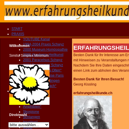
START
PRAXIS
YOUTUBE Kanal
1994-2004 Praxis Schwyz
Willkommen
ERFAHRUNGSHEI
2000 Museum Homöopathie
2000 Akademie Heilkunst
Besten Dank für Ihr Interesse am 
Similia Simplex Minimum
2001 Paracelsus Schwyz
mit Hinweisen zu Veranstaltungen
2004 Panoramas Schwyz
Nachdem Sie Ihre Daten eingeschr
2004-2010 Praxis Olten*
einen Link zum abholen des Verans
2005 Père Lachaise Paris
Besten Dank für Ihren Besuch!
2010 Museum Oltingen
Georg Kissling
2010 Praxis Sissach*
Tiere
erfahrungsheilkunde.ch
Säugetiere*
Beuteltiere*
Amphibien*
Skorpione
Direktwahl
Schlangen
Insekten*
Vögel