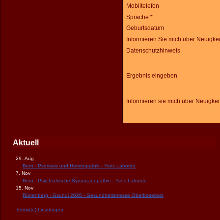
Mobiltelefon
Sprache *
Geburtsdatum
Informieren Sie mich über Neuigke
Datenschutzhinweis
Ergebnis eingeben
Informieren sie mich über Neuigkei
Aktuell
29. Aug
Bern - Psoriasis und Homöopathik - Yves Laborde
7. Nov
Bern - Psychiatrische Synorganopathie - Yves Laborde
15. Nov
Rünenberg - Gsundi 2026 - Gesundheitsmesse Oberbaselbiet
Termin(e) hinzufügen