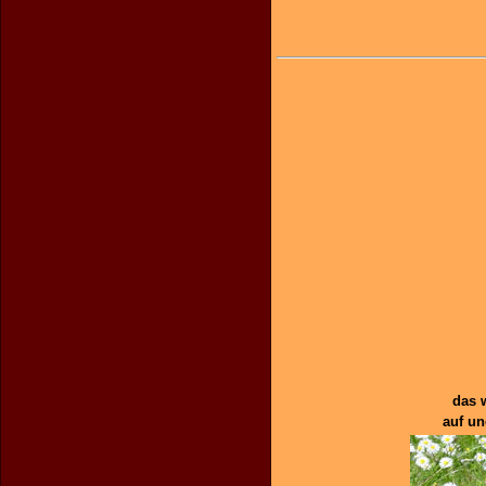
das 
auf un