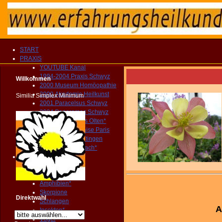
START
PRAXIS
YOUTUBE Kanal
1994-2004 Praxis Schwyz
Willkommen
2000 Museum Homöopathie
2000 Akademie Heilkunst
Similia Simplex Minimum
2001 Paracelsus Schwyz
2004 Panoramas Schwyz
2004-2010 Praxis Olten*
2005 Père Lachaise Paris
2010 Museum Oltingen
2010 Praxis Sissach*
Tiere
Säugetiere*
Beuteltiere*
Amphibien*
Skorpione
Direktwahl
Schlangen
A
Insekten*
Vögel