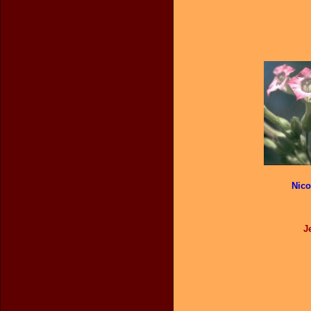
Nico
J