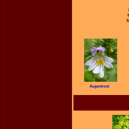
S
Augentrost