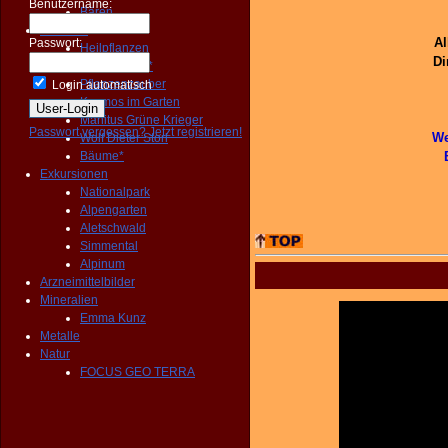
Benutzername:
Bären
Pflanzen
Al
Passwort:
Heilpflanzen
Di
Wildgemüse*
Pflanzenzauber
Login automatisch
Kosmos im Garten
Manitus Grüne Krieger
Passwort vergessen?
Jetzt registrieren!
We
Wolf Dieter Storl
Bäume*
Exkursionen
Nationalpark
Alpengarten
Aletschwald
Simmental
Alpinum
Arzneimittelbilder
Mineralien
Emma Kunz
Metalle
Natur
FOCUS GEO TERRA