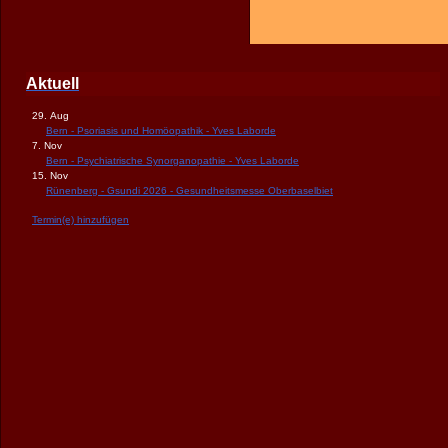
Aktuell
29. Aug
Bern - Psoriasis und Homöopathik - Yves Laborde
7. Nov
Bern - Psychiatrische Synorganopathie - Yves Laborde
15. Nov
Rünenberg - Gsundi 2026 - Gesundheitsmesse Oberbaselbiet
Termin(e) hinzufügen