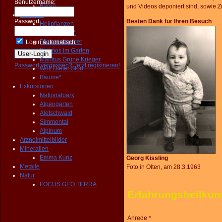
Benutzername:
Bären
und
Videos deponiert sind, sowie
Pflanzen
Passwort:
Besten Dank für Ihren Besuch
Heilpflanzen
Wildgemüse*
Pflanzenzauber
Login automatisch
Kosmos im Garten
Manitus Grüne Krieger
Passwort vergessen?
Jetzt registrieren!
Wolf Dieter Storl
Bäume*
Exkursionen
Nationalpark
Alpengarten
Aletschwald
Simmental
Alpinum
Arzneimittelbilder
Mineralien
Emma Kunz
Georg Kissling
Metalle
Foto in Olten, am 28.3.1963
Natur
FOCUS GEO TERRA
Erfahrungsheilkun
Anrede *