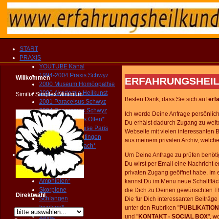
START
PRAXIS
YOUTUBE Kanal
1994-2004 Praxis Schwyz
Willkommen
ERFAHRUNGSHEIL
2000 Museum Homöopathie
2000 Akademie Heilkunst
Similia Simplex Minimum
Besten Dank, dass Sie sich auf
erf
2001 Paracelsus Schwyz
2004 Panoramas Schwyz
Ich werde Deine Anfrage persönlich 
2004-2010 Praxis Olten*
Du erhälst dadurch Zugang zu weite
2005 Père Lachaise Paris
Webseite mit vielen interessanten 
2010 Museum Oltingen
aus meinem privaten Archiv, welche
2010 Praxis Sissach*
Tiere
Um Deine Anfrage zu prüfen benötig
Säugetiere*
Du wirst per Email eine Nachricht 
Beuteltiere*
privaten Zugang geöffnet habe. Im
Amphibien*
kannst Du im Menu neue Schaltflä
Skorpione
die Dich zu Deinen gewünschten T
Direktwahl
Schlangen
Die für Dich interessanten Beiträge
Insekten*
unter den Rubriken "
PUBLIKATION
Vögel
und
"
KONTAKT - SOCIAL BOX
", w