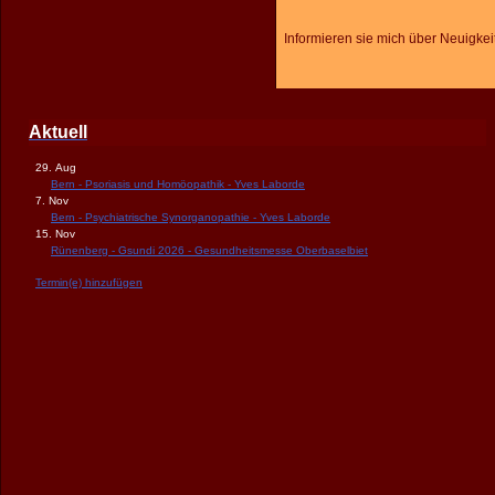
Informieren sie mich über Neuigkei
Aktuell
29. Aug
Bern - Psoriasis und Homöopathik - Yves Laborde
7. Nov
Bern - Psychiatrische Synorganopathie - Yves Laborde
15. Nov
Rünenberg - Gsundi 2026 - Gesundheitsmesse Oberbaselbiet
Termin(e) hinzufügen