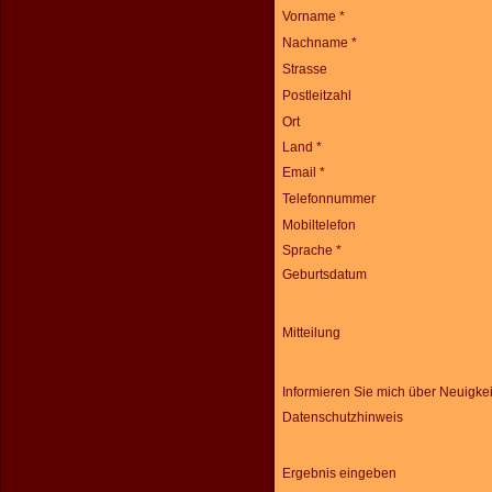
Vorname *
Nachname *
Strasse
Postleitzahl
Ort
Land *
Email *
Telefonnummer
Mobiltelefon
Sprache *
Geburtsdatum
Mitteilung
Informieren Sie mich über Neuigke
Datenschutzhinweis
Ergebnis eingeben