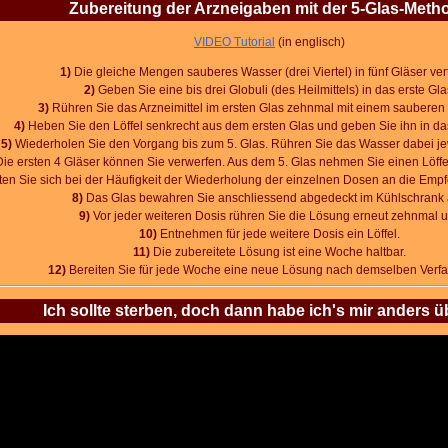
Zubereitung der Arzneigaben mit der 5-Glas-Meth
VIDEO Tutorial
(
in englisch)
1)
Die gleiche Mengen sauberes Wasser (drei Viertel) in fünf Gläser vert
2)
Geben Sie eine bis drei Globuli (des Heilmittels) in das erste Gla
3)
Rühren Sie das Arzneimittel im ersten Glas zehnmal mit einem sauberen 
4)
Heben Sie den Löffel senkrecht aus dem ersten Glas und
geben Sie ihn in da
5)
Wiederholen Sie den Vorgang bis zum 5. Glas. Rühren Sie das Wasser dabei j
ie ersten 4 Gläser können Sie verwerfen. Aus dem 5. Glas nehmen Sie einen Löffel
ten Sie sich bei der Häufigkeit der Wiederholung der einzelnen Dosen an die Emp
8)
Das Glas bewahren Sie anschliessend abgedeckt im Kühlschrank 
9)
Vor jeder weiteren Dosis rühren Sie die Lösung erneut zehnmal 
10)
E
ntnehmen für jede weitere Dosis ein Löffel.
11)
Die zubereitete Lösung ist eine Woche haltbar.
12)
Bereiten Sie für jede Woche eine neue Lösung nach demselben Verfa
Ich sollte sterben, doch dann habe ich's mir anders ü