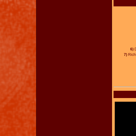
6)
D
7)
Rich