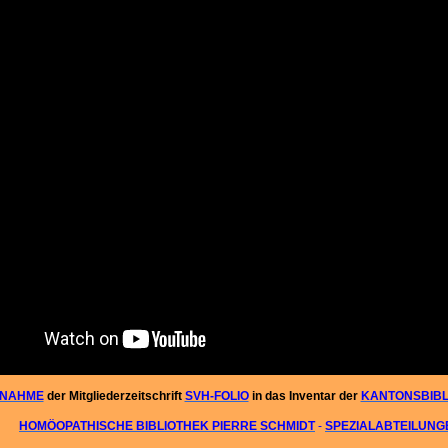
NAHME
der Mitgliederzeitschrift
SVH-FOLIO
in das Inventar der
KANTONSBIBL
HOMÖOPATHISCHE
BIBLIOTHEK
PIERRE SCHMIDT
-
SPEZIALABTEILUNG