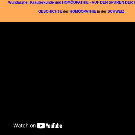
Wundarznei, Kräuterkunde und HOMÖOPATHIE - AUF DEN SPUREN DER
GESCHICHTE
der
HOMÖOPATHIE
in der
SCHWEIZ