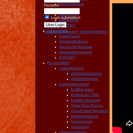
Obst & Gemüse
Passwort:
Wasserfilter
Gesundheit
Login automatisch
Emma Kunz
KONTAKT
Körperarbeit
Passwort vergessen?
Jetzt registrieren!
Craniosacral
Somatoemotional
Klassische Massage
Akupunkturmassage
KONTAKT
Prozessarbeit
Lebensführung
Zeremonialmedizin
Weltbild/Religion
Imaginationsarbeit
Krafttierreisen
Festival der Tiere
Krafttier Heilarbeit
Totem Pole Process
Visualization Research
Wandlungskunst
Deepimagery
Ausbildung
Familiensysteme