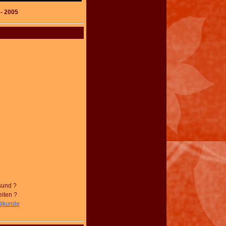
- 2005
sund ?
iten ?
ilkunde