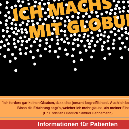
"Ich fordere gar keinen Glauben, dass dies jemand begreiflich sei.
Auch ich be
Bloss die Erfahrung sagt's, welcher ich mehr glaube, als meiner Eins
(Dr. Christian Friedrich Samuel Hahnemann)
Informationen für Patienten