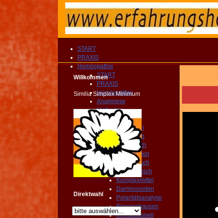
START
PRAXIS
Homöopathie
START
Willkommen
PRAXIS
Homöopathie
Similia Simplex Minimum
Anamnese
Methoden
Klinisch
Biologisch
Klassissch
Isopathisch
Kanalisation
Miasmatisch
Toxikologisch
Komplexmittel
Darmnosoden
Direktwahl
Polaritätsanalyse
Bönninghausen
Konstitutionell