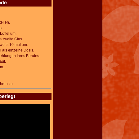
ode
eilen.
s.
Löffel um.
s zweite Glas.
eweils
10 mal um.
 als einzelne Dosis.
fehlungen Ihres Berates.
auf.
um.
hren zu.
berlegt