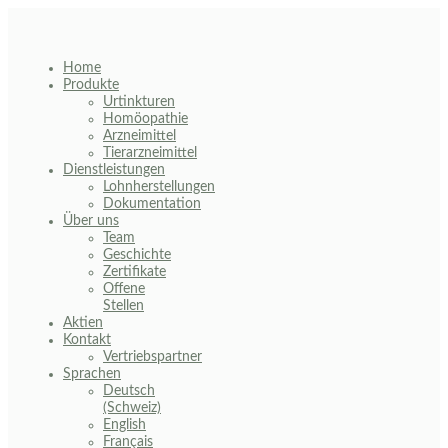
Skip
to
content
Home
Produkte
Urtinkturen
Homöopathie
Arzneimittel
Tierarzneimittel
Dienstleistungen
Lohnherstellungen
Dokumentation
Über uns
Team
Geschichte
Zertifikate
Offene
Stellen
Aktien
Kontakt
Vertriebspartner
Sprachen
Deutsch
(Schweiz)
English
Français