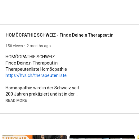
HOMÖOPATHIE SCHWEIZ - Finde Deine:n Therapeut:in
150 views
2 months ago
HOMÖOPATHIE SCHWEIZ 

Finde Deine:n Therapeut:in  

https://hvs.ch/therapeutenliste
Homöopathie wird in der Schweiz seit 

200 Jahren praktiziert und ist in der 

Bevölkerung traditionell sehr beliebt. 

READ MORE
Seit 2009 ist die Komplementärmedizin 

durch eine deutliche Mehrheit des Volkes 

und der Stände in der Bundesverfassung 

verankert und in Praxis, Lehre und 

Forschung der Standardmedizin gleichgestellt. 
