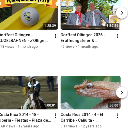
1:28:39
1:37:59
Dorffest Oltingen - 
Dorffest Oltingen 2026 - 
KUGELBAHNEN - z'Oltige 
Eröffnungsfeier & 
ollt's - 2026
Festumzug
118 views
•
1 month ago
46 views
•
1 month ago
1:00:01
56:00
Costa Rica 2014 - 18 - 
Costa Rica 2014 - 4 - El 
iberia - Fiestas - Plaza de 
Carribe - Cahuita - 
Toros
Manzanillo - Puerto Viejo de 
.6K views
•
12 years ago
5.1K views
•
12 years ago