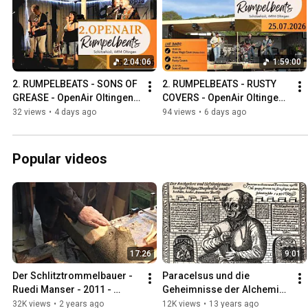
2:04:06
1:59:00
2. RUMPELBEATS - SONS OF 
2. RUMPELBEATS - RUSTY 
GREASE - OpenAir Oltingen 
COVERS - OpenAir Oltingen 
2026 - Reloaded
2026 - Local Band
32 views
•
4 days ago
94 views
•
6 days ago
Popular videos
17:26
9:01
Der Schlitztrommelbauer - 
Paracelsus und die 
Ruedi Manser - 2011 - 
Geheimnisse der Alchemie 
Oltingen
Schwyz 2001
32K views
•
2 years ago
12K views
•
13 years ago