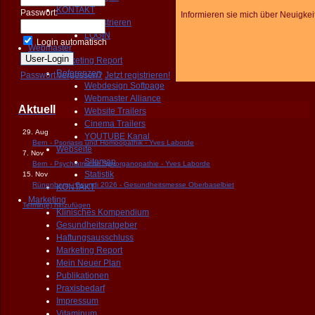
KONTAKT
Passwort:
Informieren sie mich über Neuigkei
Registrieren
LOGIN
Login automatisch
Webmaster
Marketing Report
Referenzen
Passwort vergessen?
Jetzt registrieren!
Webdesign Softpage
Webmaster Alliance
Aktuell
Website Trailers
Cinema Trailers
29. Aug
YOUTUBE Kanal
Bern - Psoriasis und Homöopathik - Yves Laborde
Webseite
7. Nov
Sitemap
Bern - Psychiatrische Synorganopathie - Yves Laborde
Statistik
15. Nov
Rünenberg - Gsundi 2026 - Gesundheitsmesse Oberbaselbiet
KONTAKT
Marketing
Termin(e) hinzufügen
Klinisches Kompendium
Gesundheitsratgeber
Haftungsausschluss
Marketing Report
Mein Neuer Plan
Publikationen
Praxisbedarf
Impressum
Vitaminum