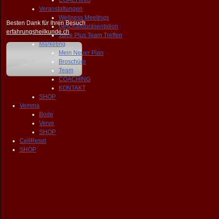
COACHING
Veranstaltungen
Wellness Meetings
Besten Dank für Ihren Besuch
Geschäftspräsentation
erfahrungsheilkunde.ch
Juice Plus Team Treffen
Marketing
Mein Neuer Plan
Broschüre
Team
COACHING
KONTAKT
SHOP
Vemma
Bode
Verve
SHOP
CellReset
SHOP