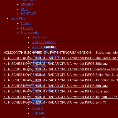
Affiliates
AGB
KONTAKT
Juice Plus
START
PRAXIS
Interessierte
Die Antwort
Welt der Wunder
Was ist Juice Plus
Forum
Warum Juice Plus
HOMÖOPATHIE SCHWEIZ - Die PATIENTENORGANISATION
Suche nach ein
Beauty of Juice Plus
KLINISCHES KOMPENDIUM - RADAR OPUS Anwender INFOS
The Game That
Juice Plus TV
KLINISCHES KOMPENDIUM - RADAR OPUS Anwender INFOS
888starz
Marketing
KLINISCHES KOMPENDIUM - RADAR OPUS Anwender INFOS
Vavada — oficia
Broschüre
KLINISCHES KOMPENDIUM - RADAR OPUS Anwender INFOS
Better Rest for
KONTAKT
SHOP
KLINISCHES KOMPENDIUM - RADAR OPUS Anwender INFOS
A Cooling Touch
My Healthy Steps
KLINISCHES KOMPENDIUM - RADAR OPUS Anwender INFOS
888starz
Gewichtskontrolle
KLINISCHES KOMPENDIUM - RADAR OPUS Anwender INFOS
1xbet app
Shape
KLINISCHES KOMPENDIUM - RADAR OPUS Anwender INFOS
flagman ?????
Schritt 1
KLINISCHES KOMPENDIUM - RADAR OPUS Anwender INFOS
1win ??
Schritt 2
Schritt 3
KONTAKT