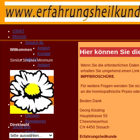
START
PRAXIS
Sissach BL
Anfahrt
Willkommen
Hier können Sie 
Kontakt
Arth SZ
Similia Simplex Minimum
Anfahrt
Wenn Sie die erforderlichen Date
Kontakt
erhalten Sie umgehend einen Lin
Fragebogen
IMPFBROSCHÜRE
.
Kompendium
Für weitere Fragen wenden Sie si
Homeocard
an die homöopathische Praxis ode
Broschüre
KONTAKT
Besten Dank
Privat
Anfrage
Georg Kissling
Oltingen
Hauptstrasse 55
Registrieren
Cheesmeyerhus
Direktwahl
Social Box
CH 4450 Sissach
START
Erfahrungsheilkunde
PRAXIS