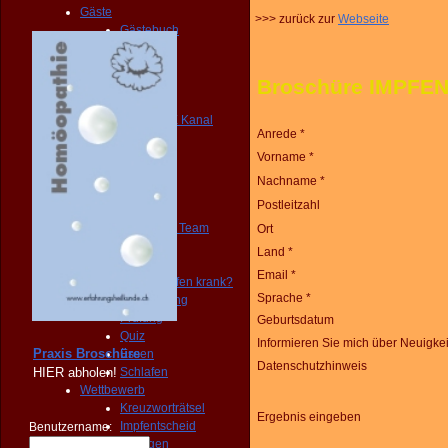
Gäste
>>> zurück zur
Webseite
Gästebuch
Verein
Praxis
Broschüre IMPFE
Club
Portale
YOUTUBE Kanal
Anrede *
FAQ
BLOG
Vorname *
NEWS
Nachname *
FORUM
Postleitzahl
Mitglieder
Juice Plus Team
Ort
Forum
Land *
Umfragen
Email *
Macht Impfen krank?
Sprache *
Abstimmung
Prüfung
Geburtsdatum
Quiz
Informieren Sie mich über Neuigke
Praxis Broschüre
Essen
Datenschutzhinweis
HIER
abholen!
Schlafen
Wettbewerb
Kreuzworträtsel
Ergebnis eingeben
Impfentscheid
Benutzername:
Veranstaltungen