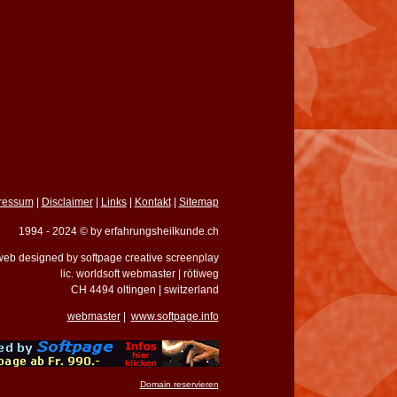
ressum
|
Disclaimer
|
Links
|
Kontakt
|
Sitemap
1994 - 2024 © by erfahrungsheilkunde.ch
eb designed by softpage creative screenplay
lic. worldsoft webmaster | rötiweg
CH 4494 oltingen | switzerland
webmaster
|
www.softpage.info
Domain reservieren