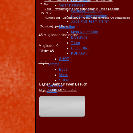
COACHING
7. Nov
Veranstaltungen
Bern - Psychiatrische Synorganopathie - Yves Laborde
Wellness Meetings
15. Nov
Geschäftspräsentation
Rünenberg - Gsundi 2026 - Gesundheitsmesse Oberbaselbiet
Juice Plus Team Treffen
Termin(e) hinzufügen
Marketing
Mein Neuer Plan
45
Mitglieder sind online
Broschüre
Team
Mitglieder: 0
COACHING
Gäste: 45
KONTAKT
SHOP
mehr...
Vemma
Bode
Verve
SHOP
Besten Dank für Ihren Besuch
CellReset
erfahrungsheilkunde.ch
SHOP