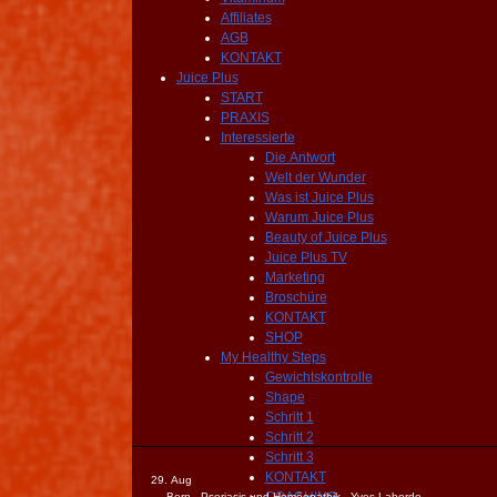
Affiliates
AGB
KONTAKT
Juice Plus
START
PRAXIS
Interessierte
Die Antwort
Welt der Wunder
Was ist Juice Plus
Warum Juice Plus
Beauty of Juice Plus
Juice Plus TV
Marketing
Broschüre
KONTAKT
SHOP
My Healthy Steps
Gewichtskontrolle
Shape
Schritt 1
Schritt 2
Schritt 3
KONTAKT
29. Aug
Bern - Psoriasis und Homöopathik - Yves Laborde