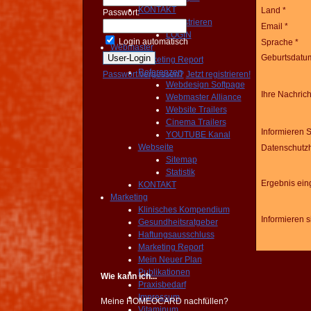
KONTAKT
Land *
Passwort:
Registrieren
Email *
LOGIN
Login automatisch
Sprache *
Webmaster
Geburtsdatu
Marketing Report
Referenzen
Passwort vergessen?
Jetzt registrieren!
Webdesign Softpage
Ihre Nachrich
Webmaster Alliance
Website Trailers
Cinema Trailers
Informieren 
YOUTUBE Kanal
Webseite
Datenschutz
Sitemap
Statistik
Ergebnis ei
KONTAKT
Marketing
Klinisches Kompendium
Informieren 
Gesundheitsratgeber
Haftungsausschluss
Marketing Report
Mein Neuer Plan
Publikationen
Wie kann ich...
Praxisbedarf
Impressum
Meine HOMEOCARD nachfüllen?
Vitaminum