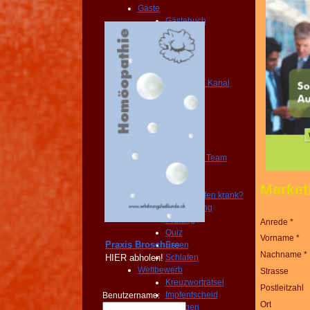
Gäste
Gästebuch
Verein
Praxis
Club
Portale
YOUTUBE Kanal
FAQ
BLOG
NEWS
FORUM
Mitglieder
Juice Plus Team
Forum
Umfragen
Marke
Macht Impfen krank?
Abstimmung
Prüfung
Anrede *
Quiz
Vorname *
Praxis Broschüre
Essen
Nachname *
HIER
abholen!
Schlafen
Wettbewerb
Strasse
Kreuzworträtsel
Postleitzahl
Impfentscheid
Benutzername:
Ort
Veranstaltungen