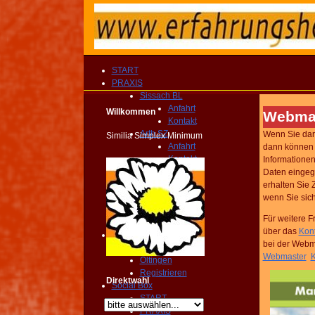
START
PRAXIS
Sissach BL
Anfahrt
Willkommen
Webma
Kontakt
Arth SZ
Wenn Sie daran
Similia Simplex Minimum
Anfahrt
dann können 
Kontakt
Informationen
Fragebogen
Daten eingeg
Kompendium
erhalten Sie 
Homeocard
wenn Sie sich
Broschüre
Für weitere 
KONTAKT
über das
Kont
Privat
bei der Webma
Anfrage
Webmaster
K
Oltingen
Registrieren
Direktwahl
Social Box
START
PRAXIS