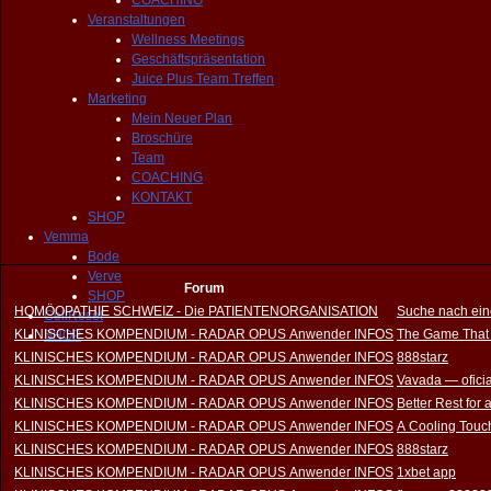
COACHING
Veranstaltungen
Wellness Meetings
Geschäftspräsentation
Juice Plus Team Treffen
Marketing
Mein Neuer Plan
Broschüre
Team
COACHING
KONTAKT
SHOP
Vemma
Bode
Verve
Forum
SHOP
HOMÖOPATHIE SCHWEIZ - Die PATIENTENORGANISATION
Suche nach ein
CellReset
KLINISCHES KOMPENDIUM - RADAR OPUS Anwender INFOS
The Game That
SHOP
KLINISCHES KOMPENDIUM - RADAR OPUS Anwender INFOS
888starz
KLINISCHES KOMPENDIUM - RADAR OPUS Anwender INFOS
Vavada — oficia
KLINISCHES KOMPENDIUM - RADAR OPUS Anwender INFOS
Better Rest for
KLINISCHES KOMPENDIUM - RADAR OPUS Anwender INFOS
A Cooling Touch
KLINISCHES KOMPENDIUM - RADAR OPUS Anwender INFOS
888starz
KLINISCHES KOMPENDIUM - RADAR OPUS Anwender INFOS
1xbet app