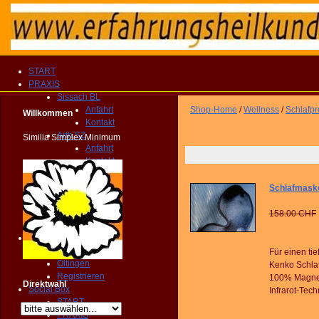
START
PRAXIS
Sissach BL
Anfahrt
Shop-Home
/
Wellness
/
Schlafpr
Willkommen
Kontakt
Arth SZ
Similia Simplex Minimum
Anfahrt
Kontakt
Fragebogen
Kompendium
Schlafmaske
Homeocard
Broschüre
158.00 CHF
KONTAKT
Privat
Anfrage
Für einen ti
Oltingen
Kenko Schlaf
Registrieren
100% Magnet
Direktwahl
Social Box
Infrarot-Tech
START
PRAXIS