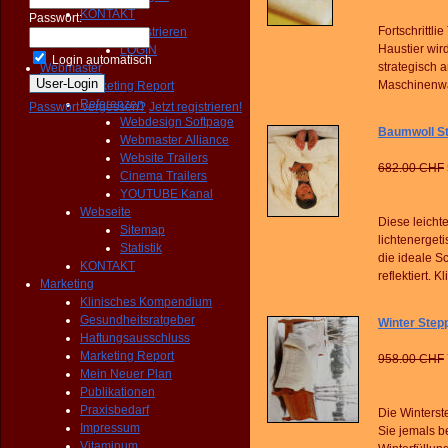
KONTAKT
Passwort:
Fortschrittli
Registrieren
Haustier wir
LOGIN
Login automatisch
strategisch 
Webmaster
Maschinenwas
Marketing Report
Referenzen
Passwort vergessen?
Jetzt registrieren!
Webdesign Softpage
Baumwoll St
Webmaster Alliance
Website Trailers
682.00 CHF
Cinema Trailers
YOUTUBE Kanal
Webseite
Diese leicht
Sitemap
lichtenergeti
Statistik
die ideale S
KONTAKT
reflektiert. 
Marketing
Klinisches Kompendium
Gesundheitsratgeber
Winter Step
Haftungsausschluss
Marketing Report
958.00 CHF
Mein Neuer Plan
Publikationen
Praxisbedarf
Die Winterst
Impressum
Sie jemals b
Vitaminum