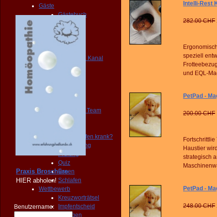
Intelli-Rest
Gäste
Gästebuch
282.00 CHF
Verein
Praxis
Club
Ergonomisch
Portale
speziell en
YOUTUBE Kanal
Frotteebezug
FAQ
und EQL-Magn
BLOG
NEWS
FORUM
PetPad - Mag
Mitglieder
Juice Plus Team
200.00 CHF
Forum
Umfragen
Macht Impfen krank?
Fortschrittli
Abstimmung
Haustier wir
Prüfung
strategisch 
Quiz
Maschinenwas
Praxis Broschüre
Essen
HIER
abholen!
Schlafen
PetPad - Mag
Wettbewerb
Kreuzworträtsel
248.00 CHF
Impfentscheid
Benutzername:
Veranstaltungen