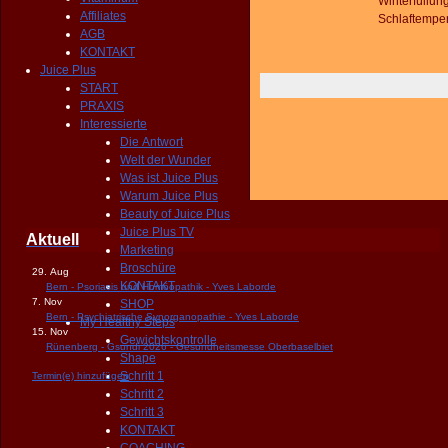
Winterfüllung
Affiliates
Schlaftemper
AGB
KONTAKT
Juice Plus
START
PRAXIS
Interessierte
Die Antwort
Welt der Wunder
Was ist Juice Plus
Warum Juice Plus
Beauty of Juice Plus
Juice Plus TV
Aktuell
Marketing
Broschüre
29. Aug
KONTAKT
Bern - Psoriasis und Homöopathik - Yves Laborde
7. Nov
SHOP
Bern - Psychiatrische Synorganopathie - Yves Laborde
My Healthy Steps
15. Nov
Gewichtskontrolle
Rünenberg - Gsundi 2026 - Gesundheitsmesse Oberbaselbiet
Shape
Schritt 1
Termin(e) hinzufügen
Schritt 2
Schritt 3
KONTAKT