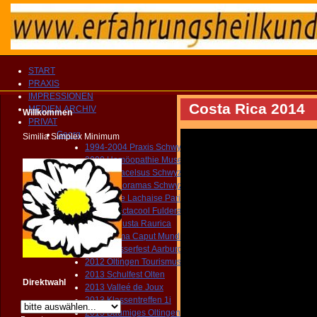
START
PRAXIS
IMPRESSIONEN
Costa Rica 2014
MEDIEN ARCHIV
Willkommen
PRIVAT
Georg
Similia Simplex Minimum
1994-2004 Praxis Schwyz
2000 Homöopathie Museum
2001 Paracelsus Schwyz
2004 Panoramas Schwyz
2005 Pére Lachaise Paris
2009 Spectacool Fuldera
2010 Augusta Raurica
2012 Roma Caput Mundi
2012 Wasserfest Aarburg
2012 Oltingen Tourismus
2013 Schulfest Olten
Direktwahl
2013 Valleé de Joux
2013 Klassentreffen 1i
2013 Bäumiges Oltingen