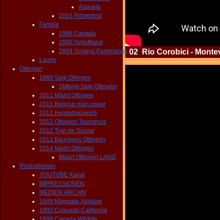
Alajuela
2015 Römerfest
Familie
1998 Canada
2000 Schottland
2004 Schwyz Panoramas
02 Rio Corobici - Montev
Laurin
Oltingen
1989 Sagi Oltingen
Stiftung Sagi Oltingen
2011 Määrt Oltingen
2011 Bonjour mon coeur
2011 Heimatmuseum
2012 Oltingen Tourismus
2012 Tour de Suisse
2013 Bäumiges Oltingen
2014 Määrt Oltingen
Määrt Oltingen LANG
Produktionen
YOUTUBE Kanal
IMPRESSIONEN
MEDIEN ARCHIV
1988 Mägisalp Alpkäse
1992 Colorado California
1998 Canada Wildlife