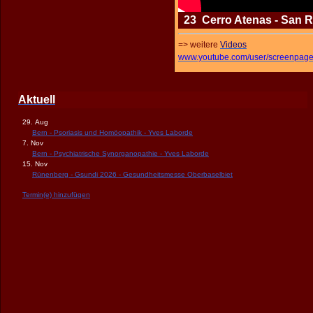
23 Cerro Atenas - San Ra
=> weitere
Videos
www.youtube.com/user/screenpag
Aktuell
29. Aug
Bern - Psoriasis und Homöopathik - Yves Laborde
7. Nov
Bern - Psychiatrische Synorganopathie - Yves Laborde
15. Nov
Rünenberg - Gsundi 2026 - Gesundheitsmesse Oberbaselbiet
Termin(e) hinzufügen