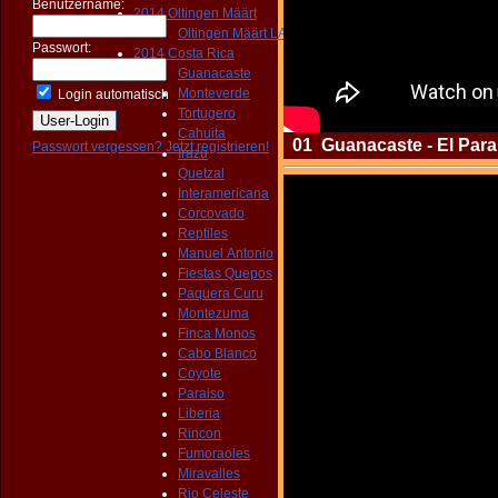
Benutzername:
2014 Oltingen Määrt
Oltingen Määrt LANG
Passwort:
2014 Costa Rica
Guanacaste
Monteverde
Login automatisch
Tortugero
Cahuita
01 Guanacaste - El Parai
Passwort vergessen?
Jetzt registrieren!
Irazu
Quetzal
Interamericana
Corcovado
Reptiles
Manuel Antonio
Fiestas Quepos
Paquera Curu
Montezuma
Finca Monos
Cabo Blanco
Coyote
Paraiso
Liberia
Rincon
Fumoraoles
Miravalles
Rio Celeste