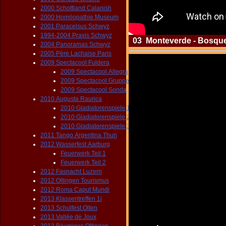
2000 Schottland Calanish
2000 Homöopathie Museum
2001 Paracelsus Schwyz
1994-2004 Praxis Schwyz
03 Monteverde - Bosque 
2004 Panoramas Schwyz
2005 Père Lachaise Paris
2009 Spectacool Fuldera
2009 Spectacool Allegra
2009 Spectacool Gruppen
2009 Spectacool Sonda
2010 Augusta Raurica
2010 Gladiatorenspiele 1
2010 Gladiatorenspiele 2
2010 Gladiatorenspiele 3
2011 Tango Argentina Thun
2012 Wasserfest Aarburg
Feuerwerk Teil 1
Feuerwerk Teil 2
2012 Fasnacht Luzern
2012 Oltingen Tourismus
2012 Roma Caput Mundi
2013 Klassentreffen 1i
2013 Schulfest Olten
2013 Vallée de Joux