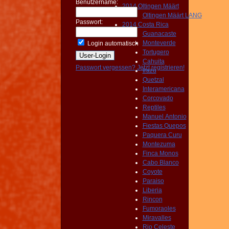
Benutzername:
2014 Oltingen Määrt
Oltingen Määrt LANG
Passwort:
2014 Costa Rica
Guanacaste
Monteverde
Login automatisch
Tortugero
Cahuita
Passwort vergessen?
Jetzt registrieren!
Irazu
Quetzal
Interamericana
Corcovado
Reptiles
Manuel Antonio
Fiestas Quepos
Paquera Curu
Montezuma
Finca Monos
Cabo Blanco
Coyote
Paraiso
Liberia
Rincon
Fumoraoles
Miravalles
Rio Celeste