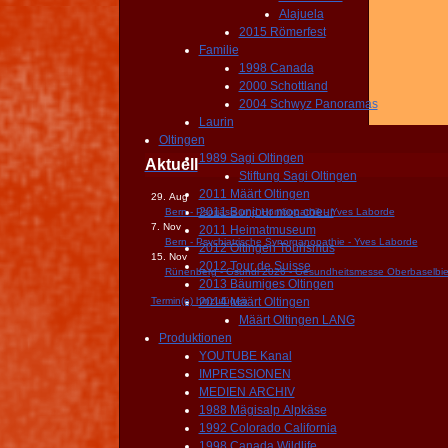
Alajuela
2015 Römerfest
Familie
1998 Canada
2000 Schottland
2004 Schwyz Panoramas
Laurin
Oltingen
1989 Sagi Oltingen
Aktuell
Stiftung Sagi Oltingen
2011 Määrt Oltingen
29. Aug
2011 Bonjour mon coeur
Bern - Psoriasis und Homöopathik - Yves Laborde
7. Nov
2011 Heimatmuseum
Bern - Psychiatrische Synorganopathie - Yves Laborde
2012 Oltingen Tourismus
15. Nov
2012 Tour de Suisse
Rünenberg - Gsundi 2026 - Gesundheitsmesse Oberbaselbie
2013 Bäumiges Oltingen
Termin(e) hinzufügen
2014 Määrt Oltingen
Määrt Oltingen LANG
Produktionen
YOUTUBE Kanal
IMPRESSIONEN
MEDIEN ARCHIV
1988 Mägisalp Alpkäse
1992 Colorado California
1998 Canada Wildlife