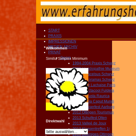
START
PRAXIS
IMPRESSIONEN
MEDIEN ARCHIV
Willkommen
PRIVAT
Georg
Similia Simplex Minimum
1994-2004 Praxis Schwyz
2000 Homöopathie Museum
2001 Paracelsus Schwyz
2004 Panoramas Schwyz
2005 Pére Lachaise Paris
2009 Spectacool Fuldera
2010 Augusta Raurica
2012 Roma Caput Mundi
2012 Wasserfest Aarburg
2012 Oltingen Tourismus
2013 Schulfest Olten
Direktwahl
2013 Valleé de Joux
2013 Klassentreffen 1i
2013 Bäumiges Oltingen