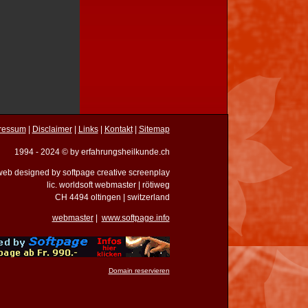
ressum
|
Disclaimer
|
Links
|
Kontakt
|
Sitemap
1994 - 2024 © by erfahrungsheilkunde.ch
eb designed by softpage creative screenplay
lic. worldsoft webmaster | rötiweg
CH 4494 oltingen | switzerland
webmaster
|
www.softpage.info
Domain reservieren