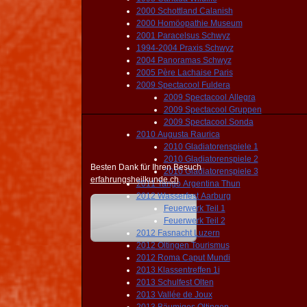
2000 Schottland Calanish
2000 Homöopathie Museum
2001 Paracelsus Schwyz
1994-2004 Praxis Schwyz
2004 Panoramas Schwyz
2005 Père Lachaise Paris
2009 Spectacool Fuldera
2009 Spectacool Allegra
2009 Spectacool Gruppen
2009 Spectacool Sonda
2010 Augusta Raurica
2010 Gladiatorenspiele 1
2010 Gladiatorenspiele 2
Besten Dank für Ihren Besuch
2010 Gladiatorenspiele 3
erfahrungsheilkunde.ch
2011 Tango Argentina Thun
2012 Wasserfest Aarburg
Feuerwerk Teil 1
Feuerwerk Teil 2
2012 Fasnacht Luzern
2012 Oltingen Tourismus
2012 Roma Caput Mundi
2013 Klassentreffen 1i
2013 Schulfest Olten
2013 Vallée de Joux