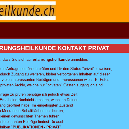
RUNGSHEILKUNDE KONTAKT PRIVAT
, dass Sie sich auf
erfahrungsheilkunde
anmelden.
ine Anfrage persönlich prüfen und Dir den Status "privat" zuweisen,
adurch Zugang zu weiteren, bisher verborgenen Inhalten auf dieser
 vielen interessanten Beiträgen und Impressionen wie z. B. Fotos
rivaten Archiv, welche nur "privaten" Gästen zugänglich sind.
rage zu prüfen benötige ich jedoch etwas Zeit.
 Email eine Nachricht erhalten, wenn ich Deinen
ang geöffnet habe. Im eingeloggten Zustand
m Menu neue Schaltflächen entdecken,
 Deinen gewünschten Themen führen.
 interessanten Beiträge findest Du auch
briken "
PUBLIKATIONEN - PRIVAT
"