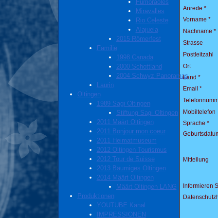
Fumoraoles
Anrede *
Miravalles
Vorname *
Rio Celeste
Alajuela
Nachname *
2015 Römerfest
Strasse
Familie
Postleitzahl
1998 Canada
Ort
2000 Schottland
2004 Schwyz Panoramas
Land *
Laurin
Email *
Oltingen
Telefonnumm
1989 Sagi Oltingen
Mobiltelefon
Stiftung Sagi Oltingen
2011 Määrt Oltingen
Sprache *
2011 Bonjour mon coeur
Geburtsdatu
2011 Heimatmuseum
2012 Oltingen Tourismus
2012 Tour de Suisse
Mitteilung
2013 Bäumiges Oltingen
2014 Määrt Oltingen
Informieren 
Määrt Oltingen LANG
Produktionen
Datenschutz
YOUTUBE Kanal
IMPRESSIONEN