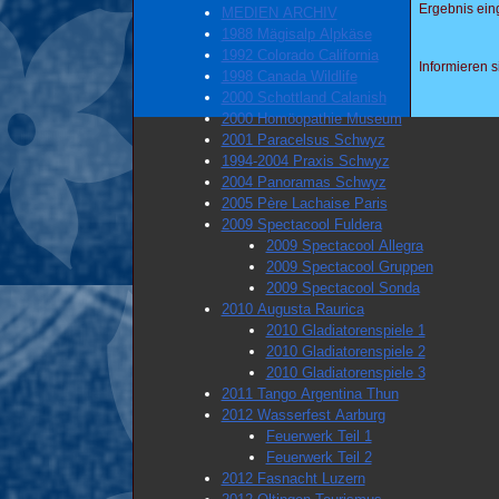
Ergebnis ei
MEDIEN ARCHIV
1988 Mägisalp Alpkäse
1992 Colorado California
Informieren 
1998 Canada Wildlife
2000 Schottland Calanish
2000 Homöopathie Museum
2001 Paracelsus Schwyz
1994-2004 Praxis Schwyz
2004 Panoramas Schwyz
2005 Père Lachaise Paris
2009 Spectacool Fuldera
2009 Spectacool Allegra
2009 Spectacool Gruppen
2009 Spectacool Sonda
2010 Augusta Raurica
2010 Gladiatorenspiele 1
2010 Gladiatorenspiele 2
2010 Gladiatorenspiele 3
2011 Tango Argentina Thun
2012 Wasserfest Aarburg
Feuerwerk Teil 1
Feuerwerk Teil 2
2012 Fasnacht Luzern