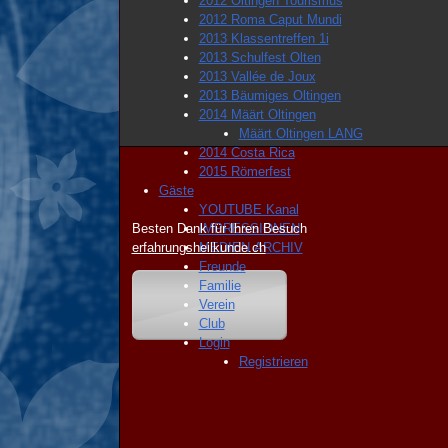
2012 Oltingen Tourismus
2012 Roma Caput Mundi
2013 Klassentreffen 1i
2013 Schulfest Olten
2013 Vallée de Joux
2013 Bäumiges Oltingen
2014 Määrt Oltingen
Määrt Oltingen LANG
2014 Costa Rica
2015 Römerfest
Gäste
YOUTUBE Kanal
Besten Dank für Ihren Besuch
IMPRESSIONEN
erfahrungsheilkunde.ch
MEDIEN ARCHIV
Freunde
Familie
Verein
Club
Login
Registrieren