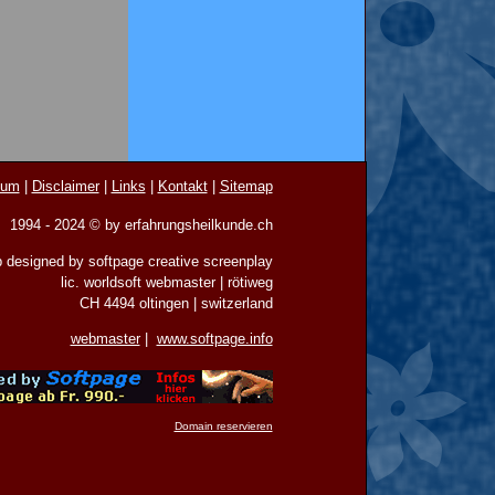
sum
|
Disclaimer
|
Links
|
Kontakt
|
Sitemap
1994 - 2024 © by erfahrungsheilkunde.ch
 designed by softpage creative screenplay
lic. worldsoft webmaster | rötiweg
CH 4494 oltingen | switzerland
webmaster
|
www.softpage.info
Domain reservieren