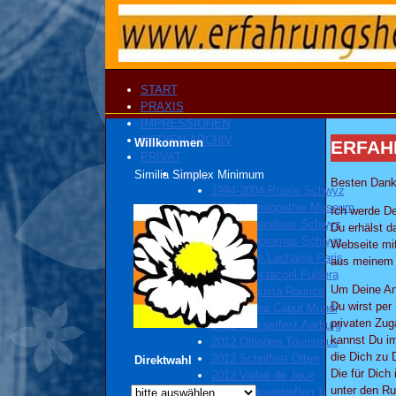
START
PRAXIS
IMPRESSIONEN
MEDIEN ARCHIV
Willkommen
ERFAH
PRIVAT
Georg
Similia Simplex Minimum
Besten Dank
1994-2004 Praxis Schwyz
2000 Homöopathie Museum
Ich werde De
2001 Paracelsus Schwyz
Du erhälst d
2004 Panoramas Schwyz
Webseite mit
2005 Pére Lachaise Paris
aus meinem p
2009 Spectacool Fuldera
Um Deine Anf
2010 Augusta Raurica
Du wirst per
2012 Roma Caput Mundi
privaten Zug
2012 Wasserfest Aarburg
kannst Du i
2012 Oltingen Tourismus
die Dich zu
2013 Schulfest Olten
Direktwahl
Die für Dich
2013 Valleé de Joux
unter den Ru
2013 Klassentreffen 1i