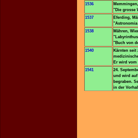
1536
Memmingen, 
"Die grosse 
1537
Eferding, Mä
"Astronomia
1538
Mähren, Wien
"Labyrinthu
"Buch von de
1540
Kärnten seit
medizinische
Er wird vom 
1541
24. Septembe
und wird auf
begraben. Se
in der Vorhal