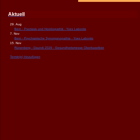
Aktuell
29. Aug
Bern - Psoriasis und Homöopathik - Yves Laborde
7. Nov
Bern - Psychiatrische Synorganopathie - Yves Laborde
15. Nov
Rünenberg - Gsundi 2026 - Gesundheitsmesse Oberbaselbiet
Termin(e) hinzufügen