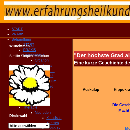
START
PRAXIS
Behandlung
START
Willkommen
PRAXIS
"Der höchste Grad all
Homöopathie
Similia Simplex Minimum
Organon
Eine kurze Geschichte de
Geschichte
Hahnemann
Lebenskraft
Homogenium
Homeocard
Aeskulap
Hippokra
Homeoint
Groma
ECCH
Die Gesch
Therapie
Macht 
Methoden
Direktwahl
Klassisch
Klinisch
Komplex
Mo