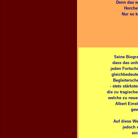
Denn das wi
Horche
Nur so k
Seine Biogra
dass das unh
jeden Fortsch
gleichbedeute
Begleitersch
- stets stärk
die zu tragisch
welche zu neue
Albert Eins
gew
Auf diese We
jedoch 
ei