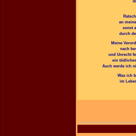
d
Ratsch
an meine
sonst 
durch de
Meine Verord
nach be
und Unrecht fe
ein tödliche
Auch werde ich ni
Was ich b
im Leben