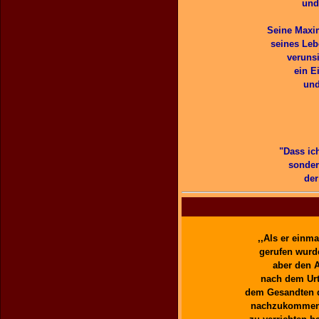
und
Seine Maxim
seines Leb
verunsi
ein E
und
"Dass ic
sonder
der
,,Als er ein
gerufen wurde
aber den 
nach dem Urt
dem Gesandten d
nachzukommen, 