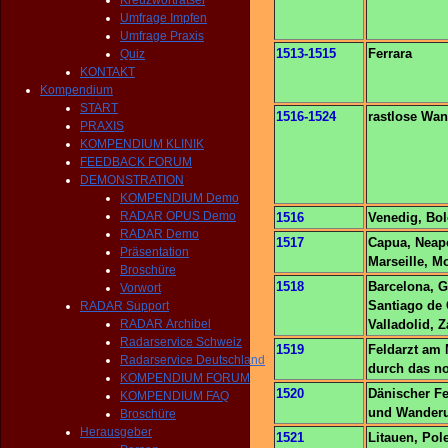
Kreuzworträtsel
Umfrage Impfen
Umfrage Praxis
1513-1515
Ferrara
Quiz
KONTAKT
Kompendium
START
1516-1524
rastlose Wan
PRAXIS
KOMPENDIUM KLINIK
FEEDBACK FORUM
DEMONSTRATION
KOMPENDIUM Demo
RADAR OPUS Demo
1516
Venedig, Bol
RADAR Demo
1517
Capua, Neape
Präsentation
Marseille, Mo
Broschüre
1518
Barcelona, G
Vorwort
Santiago de
RADAR Support
RADAR Archibel
Valladolid, 
Radarservice Schweiz
1519
Feldarzt am 
Radarservice Deutschland
durch das no
KOMPENDIUM FORUM
1520
Dänischer F
KOMPENDIUM FAQ
und Wanderu
Broschüre
Herausgeber
1521
Litauen, Pol