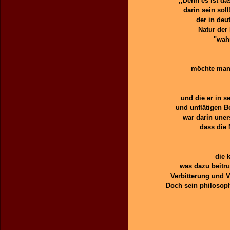
,,Denn es ist d
darin sein soll
der in deu
Natur der
"wahr
möchte man 
und die er in 
und unflätigen B
war darin uner
dass die 
die 
was dazu beitru
Verbitterung und 
Doch sein philosop