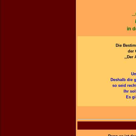
.
in 
Die Bestimm
der 
,,Der 
Un
Deshalb die g
so seid rech
Ihr so
Es gi