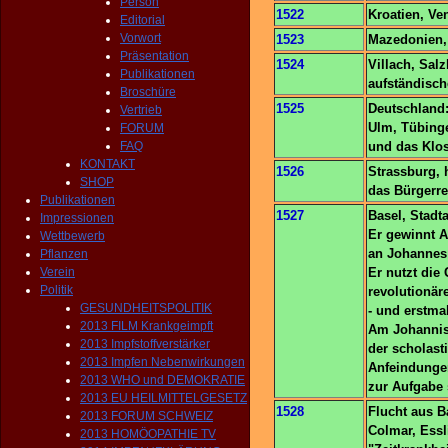
Person
1522
Kroatien, Ve
Editorial
Vorwort
1523
Mazedonien, 
Präsentation
1524
Villach, Sal
Publikationen
aufständisch
Broschüre
1525
Deutschland:
Vertrieb
Ulm, Tübinge
FORUM
FAQ
und das Klos
KONTAKT
1526
Strassburg, h
SHOP
das Bürgerre
Publikationen
1527
Basel, Stadta
Impressionen
Er gewinnt 
Wettbewerb
an Johannes
Pflanzen
Verein
Er nutzt die 
Politik
revolutionär
GESUNDHEITSPOLITIK
- und erstma
2013 FILM Krankgeimpft
Am Johannist
2013 Impfstoffverstärker
der scholas
2013 Impfen Nebenwirkungen
Anfeindungen
2013 WHO und DEMOKRATIE
zur Aufgabe 
2013 EU HEILMITTELGESETZ
1528
Flucht aus 
2013 FORUM SCHWEIZ
Colmar, Essl
2013 HOMÖOPATHIE TV