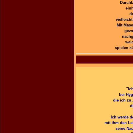
Durchf
ein
d
vielleich
Mit Mase
gewe
nachg
welc
spielen k
"Ic
bei Hyg
die ich zu
d
Ich werde de
mit ihm den Leb
seine Na