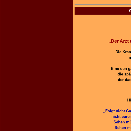
A
,,Der Arzt
Die Kran
n
Eine den g
die sp
der da
Hi
,,Folgt nicht Ga
nicht eure
Sehen müs
Sehen mi