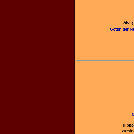
Alchy
Göttin der N
N
Hippok
zumind