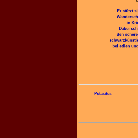
Er stützt 
Wanderscha
in Kr
Dabei sch
den schere
schwarzkünstle
bei edlen und
Petasites