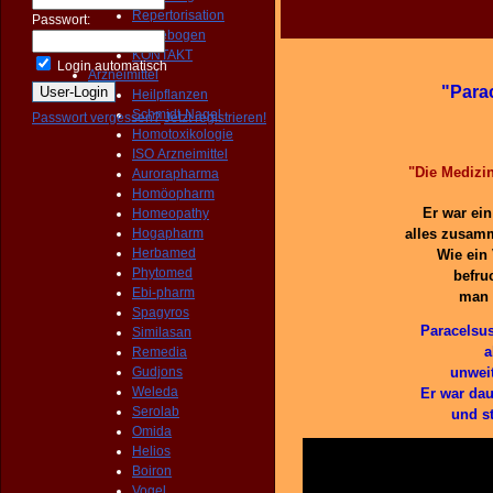
Repertorisation
Passwort:
Fragebogen
KONTAKT
Login automatisch
Arzneimittel
"Parac
Heilpflanzen
Schmidt-Nagel
Passwort vergessen?
Jetzt registrieren!
Homotoxikologie
ISO Arzneimittel
"Die Medizin
Aurorapharma
Homöopharm
Er war ein
Homeopathy
Hogapharm
alles zusamm
Herbamed
Wie ein 
Phytomed
befru
Ebi-pharm
man 
Spagyros
Paracelsus
Similasan
a
Remedia
Gudjons
unwei
Weleda
Er war da
Serolab
und
s
Omida
Helios
Boiron
Vogel