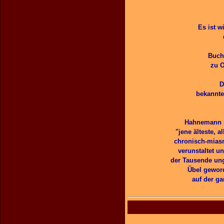
Es ist 
Buche
zu O
D
bekannte
Hahnemann n
"jene älteste, 
chronisch-miasm
verunstaltet un
der Tausende ung
Übel geword
auf der g