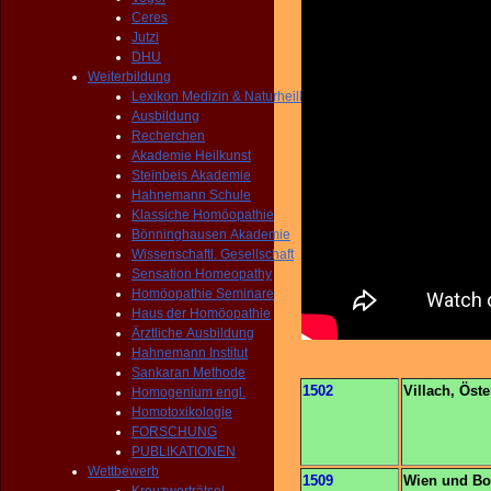
Ceres
Jutzi
DHU
Weiterbildung
Lexikon Medizin & Naturheilkunde
Ausbildung
Recherchen
Akademie Heilkunst
Steinbeis Akademie
Hahnemann Schule
Klassiche Homöopathie
Bönninghausen Akademie
Wissenschaftl. Gesellschaft
Sensation Homeopathy
Homöopathie Seminare
Haus der Homöopathie
Ärztliche Ausbildung
Hahnemann Institut
Sankaran Methode
1502
Villach, Öste
Homogenium engl.
Homotoxikologie
FORSCHUNG
PUBLIKATIONEN
Wettbewerb
1509
Wien und Bo