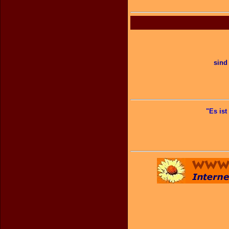
sind 
"Es is