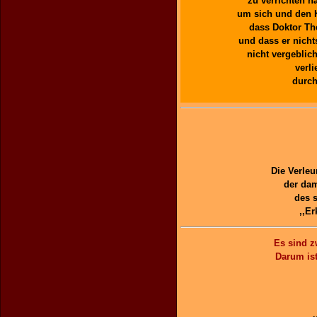
zu verrichten 
um sich und den 
dass Doktor Th
und dass er nicht
nicht vergeblic
verl
durch
Die Verle
der dam
des s
,,E
Es sind z
Darum ist