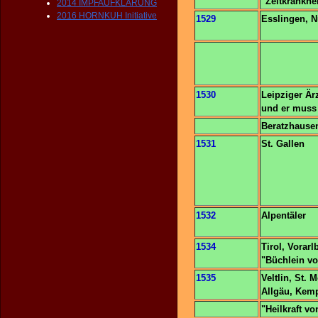
"Zeitkrankhei
2014 IMPFAUFKLÄRUNG
2016 HORNKUH Initiative
1529
Esslingen, 
1530
Leipziger Är
und er muss
Beratzhausen
1531
St. Gallen
1532
Alpentäler
1534
Tirol, Vorar
"Büchlein vo
1535
Veltlin, St. 
Allgäu, Kem
"Heilkraft v