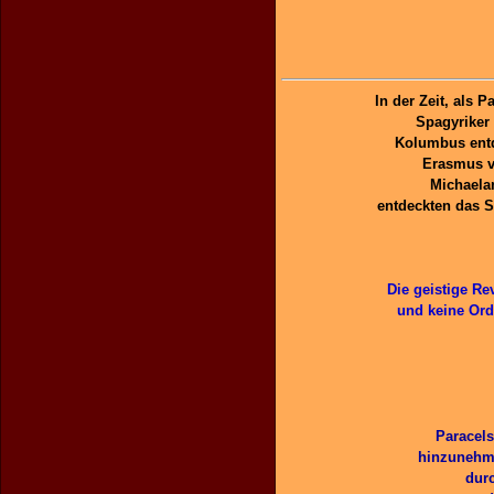
In der Zeit, als 
Spagyriker 
Kolumbus entd
Erasmus v
Michaelan
entdeckten das S
Die geistige Re
und keine Ord
Paracels
hinzunehme
dur