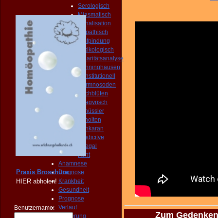
Serologisch
Miasmatisch
Kanalisation
Isopathisch
Emfpindung
Toxikologisch
Polaritätsanalyse
Bönninghausen
Konstitutionell
Darmnosoden
Bachblüten
Spagyrisch
Schüssler
Scholten
Sankaran
Predicitve
Shegal
Kent
Anamnese
Praxis Broschüre
Diagnose
HIER
abholen!
Krankheit
Gesundheit
Prognose
Verlauf
Benutzername:
Zum Gedenken 
Dosierung