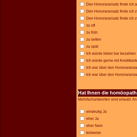
Den Honoraransatz finde ich
Den Honoraransatz finde ich zu
Den Honoraransatz finde ich 
zu oft
zu früh
zu selten
zu spät
Ich würde lieber bar bezahlen
Ich würde gerne mit Kreditkar
Ich war über den Honoraransat
Ich war über den Honoraransat
Hat Ihnen die homöopat
Mehrfachantworten sind erlaubt. An
eindeutig Ja
eher Ja
eher Nein
teilweise