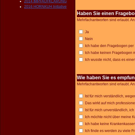
2014 IMPFAUFKLÄRUNG
2016 HORNKUH Initiative
Haben Sie einen Fragebo
Mehrfachantworten sind erlaubt. An
Ja
Nein
Ich habe den Fragebogen per 
Ich habe keinen Fragebogen m
Ich wusste nicht, dass es eine
Wie haben Sie es empfun
Mehrfachantworten sind erlaubt. An
Ist für mich verständlich, weg
Das wirkt auf mich professione
Ist für mich unverständlich, ic
Ich möchte nicht über meine 
Ich habe keine Krankenkasse
Ich finde es werden zu viele Fr