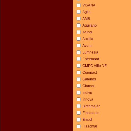
VISANA
Agila
AMB
Aquilano
Atupri
Auxilia
Avenir
Lumnezia
Entremont
CMPC Ville NE
Compact
Galenos
Glarner
Indivo
Innova
Birchmeier
Einsiedeln
Embd
Flaachtal