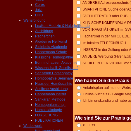
ANDERES Adressverzechnis (z.B
Ceres
SMARTPHONE Suche oder App
Jutzi
DHU
FACHLITERATUR oder PUBL
Weiterbildung
KLINISCHE KOMPENDIUM D
Lexikon Medizin & Naturheilkunde
VORTRAGSTÄTIGKEIT im SV
Ausbildung
Recherchen
Fachartikel in der MITGL
Akademie Heilkunst
Im lokalen TELEFONBUCH
Steinbeis Akademie
INSERAT in der Zeitung oder Ar
Hahnemann Schule
ANDERE Werbung (Flyer, Ettike
Klassiche Homöopathie
Bönninghausen Akademie
SCHILD IN DER VITRINE vor d
Wissenschaftl. Gesellschaft
Sensation Homeopathy
Homöopathie Seminare
Wie haben Sie die Praxi
Haus der Homöopathie
Anfahrtsplan auf meiner Webs
Ärztliche Ausbildung
Hahnemann Institut
Online-Suche z.B. Google Maps
Sankaran Methode
Ich bin ortskundig und habe ge
Homogenium engl.
Homotoxikologie
FORSCHUNG
Wie sind Sie zur Praxis
PUBLIKATIONEN
zu Fuss
Wettbewerb