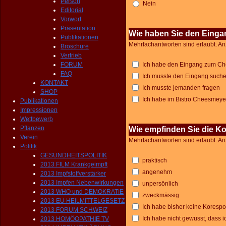
Person
Nein
Editorial
Vorwort
Präsentation
Wie haben Sie den Einga
Publikationen
Mehrfachantworten sind erlaubt. An
Broschüre
Vertrieb
FORUM
Ich habe den Eingang zum Ch
FAQ
Ich musste den Eingang such
KONTAKT
Ich musste jemanden fragen
SHOP
Ich habe im Bistro Cheesmeyer
Publikationen
Impressionen
Wettbewerb
Pflanzen
Wie empfinden Sie die K
Verein
Mehrfachantworten sind erlaubt. An
Politik
GESUNDHEITSPOLITIK
praktisch
2013 FILM Krankgeimpft
angenehm
2013 Impfstoffverstärker
2013 Impfen Nebenwirkungen
unpersönlich
2013 WHO und DEMOKRATIE
zweckmässig
2013 EU HEILMITTELGESETZ
Ich habe bisher keine Korespo
2013 FORUM SCHWEIZ
Ich habe nicht gewusst, dass
2013 HOMÖOPATHIE TV