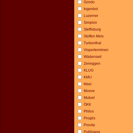
Gondo
Ingenbol
Luzerner
Simplon
Steffisburg
Stoffen Mels
Turbenthal
Visperterminen
Wädenswil
Zeneggen
KLUG
KMU
Maxi
Moove
Mutuel
ÖKK
Philos
Progès
Provita
Publisana