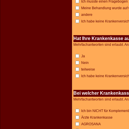
Ich musste einen Fragebogen 
Meine Behandlung wurde auf 
andere
Ich habe keine Krankenversic
Hat Ihre Krankenkasse auc
Mehrfachantworten sind erlaubt. An
Ja
Nein
teilweise
Ich habe keine Krankenversic
Bei welcher Krankenkass
Mehrfachantworten sind erlaubt. An
Ich bin NICHT für Komplementä
Ärzte Krankenkasse
AGROSANA