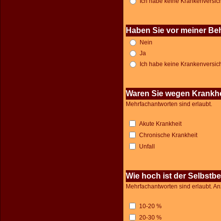
Ich habe keine Krankenversi
Haben Sie vor meiner Be
Nein
Ja
Ich habe keine Krankenversi
Waren Sie wegen Krankhe
Mehrfachantworten sind erlaubt.
Akute Krankheit
Chronische Krankheit
Unfall
Wie hoch ist der Selbstb
Mehrfachantworten sind erlaubt. An
10-20 %
20-30 %