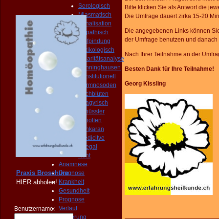
Serologisch
Bitte klicken Sie als Antwort die je
Miasmatisch
Die Umfrage dauert zirka 15-20 Min
Kanalisation
Die angegebenen Links können Sie
Isopathisch
der Umfrage benutzen und danach 
Emfpindung
Toxikologisch
Nach Ihrer Teilnahme an der Umfra
Polaritätsanalyse
Bönninghausen
Besten Dank für Ihre Teilnahme!
Konstitutionell
Georg Kissling
Darmnosoden
Bachblüten
Spagyrisch
Schüssler
Scholten
Sankaran
Predicitve
Shegal
Kent
Anamnese
Praxis Broschüre
Diagnose
HIER
abholen!
Krankheit
Gesundheit
Prognose
Verlauf
Benutzername:
Dosierung