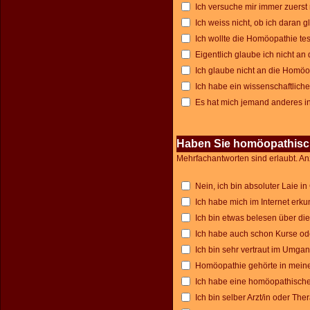
Ich versuche mir immer zuerst
Ich weiss nicht, ob ich daran
Ich wollte die Homöopathie test
Eigentlich glaube ich nicht a
Ich glaube nicht an die Homö
Ich habe ein wissenschaftlic
Es hat mich jemand anderes in 
Haben Sie homöopathisch
Mehrfachantworten sind erlaubt. An
Nein, ich bin absoluter Laie i
Ich habe mich im Internet erku
Ich bin etwas belesen über d
Ich habe auch schon Kurse od
Ich bin sehr vertraut im Umga
Homöopathie gehörte in meine
Ich habe eine homöopathisch
Ich bin selber Arzt/in oder The