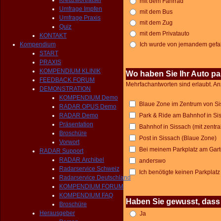
Kreuzworträtsel
mit dem Fahrrad
Umfrage Impfen
mit dem Bus
Umfrage Praxis
mit dem Zug
Quiz
mit dem Privatauto
KONTAKT
Kompendium
Ich wurde von jemandem gefa
START
PRAXIS
KOMPENDIUM KLINIK
Wo haben Sie Ihr Auto pa
FEEDBACK FORUM
Mehrfachantworten sind erlaubt. An
DEMONSTRATION
KOMPENDIUM Demo
Blaue Zone im Zentrum von Si
RADAR OPUS Demo
RADAR Demo
Park & Ride am Bahnhof in Sis
Präsentation
Bahnhof in Sissach (mit zentra
Broschüre
Post in Sissach (Blaue Zone)
Vorwort
Bei meinem Parkplatz am Gar
RADAR Support
RADAR Archibel
anderswo
Radarservice Schweiz
Ich benötigte keinen Parkplatz
Radarservice Deutschland
KOMPENDIUM FORUM
KOMPENDIUM FAQ
Haben Sie gewusst, dass
Broschüre
Herausgeber
Ja