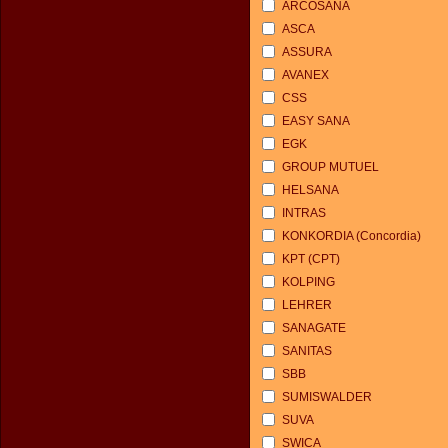
ARCOSANA
ASCA
ASSURA
AVANEX
CSS
EASY SANA
EGK
GROUP MUTUEL
HELSANA
INTRAS
KONKORDIA (Concordia)
KPT (CPT)
KOLPING
LEHRER
SANAGATE
SANITAS
SBB
SUMISWALDER
SUVA
SWICA