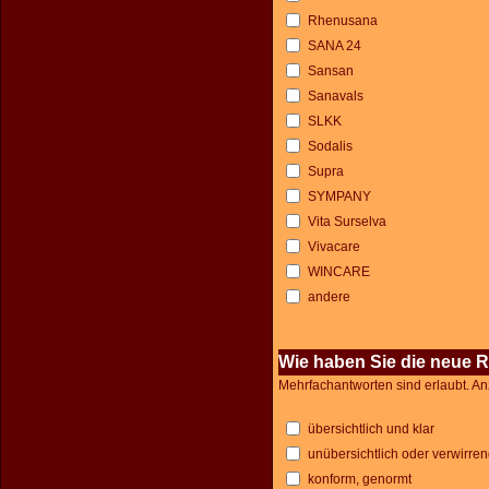
Rhenusana
SANA 24
Sansan
Sanavals
SLKK
Sodalis
Supra
SYMPANY
Vita Surselva
Vivacare
WINCARE
andere
Wie haben Sie die neue R
Mehrfachantworten sind erlaubt. An
übersichtlich und klar
unübersichtlich oder verwirre
konform, genormt