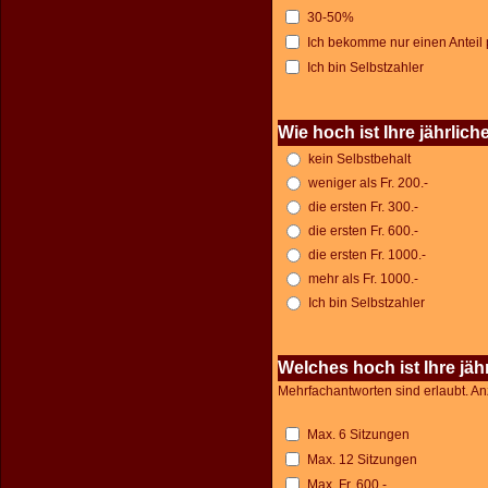
30-50%
Ich bekomme nur einen Anteil 
Ich bin Selbstzahler
Wie hoch ist Ihre jährli
kein Selbstbehalt
weniger als Fr. 200.-
die ersten Fr. 300.-
die ersten Fr. 600.-
die ersten Fr. 1000.-
mehr als Fr. 1000.-
Ich bin Selbstzahler
Welches hoch ist Ihre jäh
Mehrfachantworten sind erlaubt. An
Max. 6 Sitzungen
Max. 12 Sitzungen
Max. Fr. 600.-