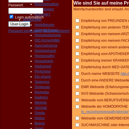
Wie sind Sie auf meine 
Repertorisation
Passwort:
Fragebogen
Mehrfachantworten sind erlaubt. An
KONTAKT
Login automatisch
Arzneimittel
Empfehlung von FREUNDEN
Heilpflanzen
Empfehlung von anderen T
Schmidt-Nagel
Passwort vergessen?
Jetzt registrieren!
Empfehlung von meinem ARZ
Homotoxikologie
ISO Arzneimittel
Empfehlung von meinem FA
Aurorapharma
Empfehlung von einem and
Homöopharm
Empfehlung vom APOTHEKE
Homeopathy
Empfehlung meiner KRANK
Hogapharm
Herbamed
Empfehlulng durch MED-GAT
Phytomed
Durch meine WEBSEITE
http:
Ebi-pharm
Durch eine ANDERE Webseit
Spagyros
Similasan
EMR Webseite (Erfahrungsmed
Remedia
NVS Webseite (Schweizerisch
Gudjons
Webseite vom BERUFSVER
Weleda
Webseite der HOMÖOPATHI
Serolab
tx_nezzohomoeopathydirecto
Omida
Helios
Webseite vom GEWERBEVER
Boiron
SUCHMASCHINE oder Internetr
Vogel