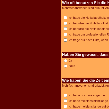
Wie oft benutzen Sie die 
Mehrfachantworten sind erlaubt. An
Ich habe die Notfallapotheke n
ich benutze die Notfallapothe
Ich benutze die Notfallapothek
Ich frage um professionellen R
Ich frage nur nach Hilfe, wenn
Haben Sie gewusst, dass 
Ja
Nein
Wie haben Sie die Zeit e
Mehrfachantworten sind erlaubt. An
Ich habe noch nie angerufen
Ich habe meistens nicht lange
Ich habe meistens lange auf 