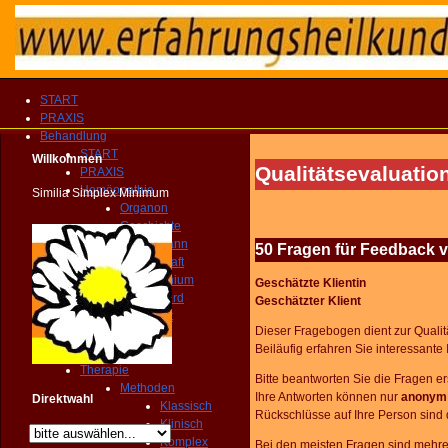
START
PRAXIS
Behandlung
START
Willkommen
Qualitätsevaluatio
PRAXIS
Homöopathie
Similia Simplex Minimum
Organon
Geschichte
Hahnemann
50 Fragen für Feedback v
Lebenskraft
Homogenium
Geschätzte Klientin
Homeocard
Geschätzter Klient
Homeoint
Dieser Fragebogen dient zur Qualitä
Groma
Beiläufig erfahren Sie interessant
ECCH
Therapie
Bitte beantworten Sie die Fragen e
Methoden
Ihre Antworten können nur
anonym
Direktwahl
Klassisch
Rückschlüsse auf Ihre Person sind 
Klinisch
Komplex
Bei den meisten Fragen sind mehre