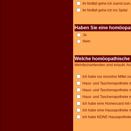
Im Notfall gehe ich zuerst zum 
Im Notfall gehe ich ins Spital
Haben Sie eine homöopat
Ja
Nein
Welche homöopathische 
Mehrfachantworten sind erlaubt. An
Ich habe nur einzelne Mittel z
Haus- und Taschenapotheke mit
Haus- und Taschenapotheke mit
Haus- und Taschenapotheke mit
Ich habe eine Homeocard mit 
Ich habe eine Hausapotheke mi
Ich habe KEINE Hausapotheke