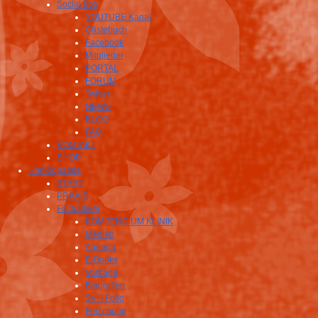
Social Box
YOUTUBE Kanal
Gästebuch
Facebook
Mitglieder
PORTAL
FORUM
Twitter
NEWS
BLOG
FAQ
KONTAKT
SHOP
Homöopathie
START
PRAXIS
Fachartikel
KOMPENDIUM KLINIK
Medien
Agenda
E-Books
Vorträge
Biografien
SVH Folio
Forschung