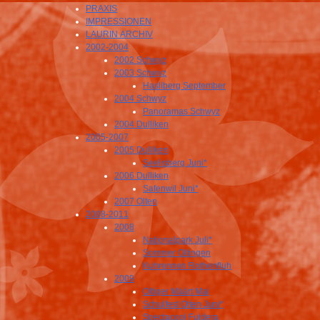
PRAXIS
IMPRESSIONEN
LAURIN ARCHIV
2002-2004
2002 Schwyz
2003 Schwyz
Hasliberg September
2004 Schwyz
Panoramas Schwyz
2004 Dulliken
2005-2007
2005 Dulliken
Seelisberg Juni*
2006 Dulliken
Safenwil Juni*
2007 Olten
2008-2011
2008
Nationalpark Juli*
Sommer Oltingen
Kuhrennen Rothenfluh
2009
Oltiger Määrt Mai
Schulfest Olten Juni*
Spectacool Fuldera