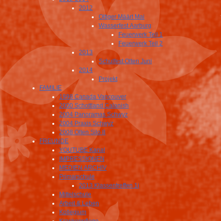
2012
Oltiger Määrt Mai
Wasserfest Aarburg
Feuerwerk Teil 1
Feuerwerk Teil 2
2013
Schulfest Olten Juni
2014
Projekt
FAMILIE
1998 Canada Vancouver
2000 Schottland Calanish
2004 Panoramas Schwyz
2004 Praxis Schwyz
2008 Olten Silo 8
FREUNDE
YOUTUBE Kanal
IMPRESSIONEN
MEDIEN ARCHIV
Primarschule
2013 Klassentreffen 1i
Mittelschule
Arbeit & Leben
Kollegium