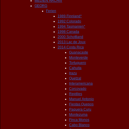
MEDIEN ARCHIV
GEORG
Ferien
1989 Finnland*
1992 Colorado
1994 Tasmanien*
1998 Canada
2000 Schottland
2013 Lac de Joux
2014 Costa Rica
Guanacaste
Monteverde
Tortuguero
Cahuita
Irazu
Quetzal
Interamericana
Corcovado
Reptiles
Manuel Antonio
Fiestas Quepos
Paquera Curu
Montezuma
Finca Monos
Cabo Blanco