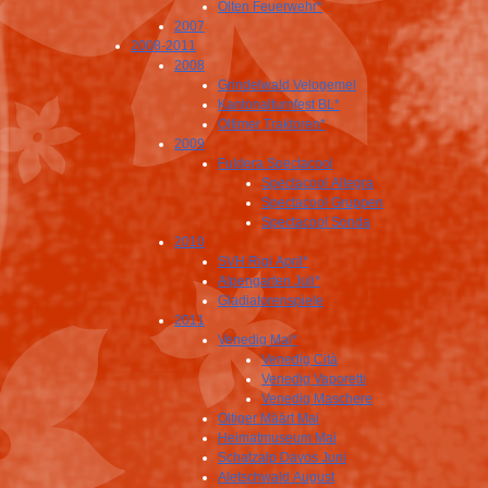
Olten Feuerwehr*
2007
2008-2011
2008
Grindelwald Velogemel
Kantonalturnfest BL*
Oltimer Traktoren*
2009
Fuldera Spectacool
Spectacool Allegra
Spectacool Gruppen
Spectacool Sonda
2010
SVH Rigi April*
Alpengarten Juli*
Gladiatorenspiele
2011
Venedig Mai*
Venedig Cità
Venedig Vaporetti
Venedig Maschere
Oltiger Määrt Mai
Heimatmuseum Mai
Schatzalp Davos Juni
Aletschwald August