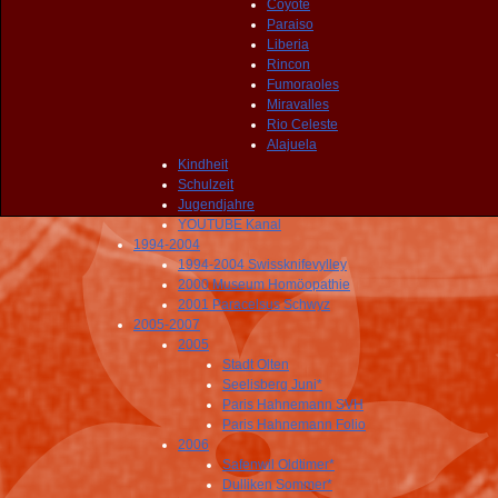
Coyote
Paraiso
Liberia
Rincon
Fumoraoles
Miravalles
Rio Celeste
Alajuela
Kindheit
Schulzeit
Jugendjahre
YOUTUBE Kanal
1994-2004
1994-2004 Swissknifevylley
2000 Museum Homöopathie
2001 Paracelsus Schwyz
2005-2007
2005
Stadt Olten
Seelisberg Juni*
Paris Hahnemann SVH
Paris Hahnemann Folio
2006
Safenwil Oldtimer*
Dulliken Sommer*