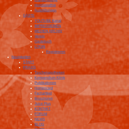
Krankenpflege
Homöopathie
Ausbildungen
GÄSTE
YOUTUBE Kanal
IMPRESSIONEN
MEDIEN ARCHIV
Verein
Gästebuch
LOGIN
Registrieren
Neuigkeiten
START
PRAXIS
Taschenapotheken
Kompendium Klinik
Publikationen
Homeocard
Fachartikel
Broschüren
Juice Plus
KONTAKT
FORUM
NEWS
BLOG