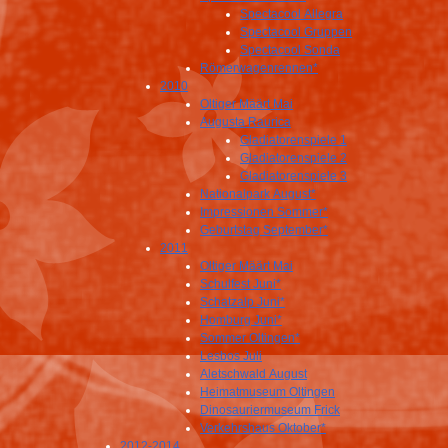
Spectacool Allegra
Spectacool Gruppen
Spectacool Sonda
Römerwagenrennen*
2010
Oltiger Määrt Mai
Augusta Raurica
Gladiatorenspiele 1
Gladiatorenspiele 2
Gladiatorenspiele 3
Nationalpark August*
Impressionen Sommer*
Geburtstag September*
2011
Oltiger Määrt Mai
Schulfest Juni*
Schatzalp Juni*
Homburg Juni*
Sommer Oltingen*
Lesbos Juli
Aletschwald August
Heimatmuseum Oltingen
Dinosauriermuseum Frick
Verkehrshaus Oktober*
2012-2014