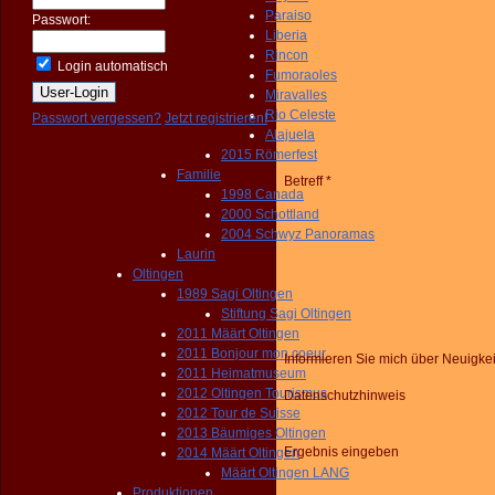
Paraiso
Passwort:
Liberia
Rincon
Login automatisch
Fumoraoles
Miravalles
Rio Celeste
Passwort vergessen?
Jetzt registrieren!
Alajuela
2015 Römerfest
Familie
Betreff *
1998 Canada
2000 Schottland
2004 Schwyz Panoramas
Laurin
Oltingen
1989 Sagi Oltingen
Stiftung Sagi Oltingen
2011 Määrt Oltingen
2011 Bonjour mon coeur
Informieren Sie mich über Neuigke
2011 Heimatmuseum
2012 Oltingen Tourismus
Datenschutzhinweis
2012 Tour de Suisse
2013 Bäumiges Oltingen
Ergebnis eingeben
2014 Määrt Oltingen
Määrt Oltingen LANG
Produktionen