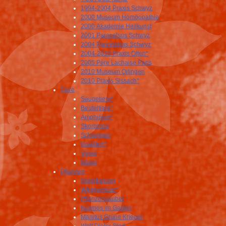
1994-2004 Praxis Schwyz
2000 Museum Homöopathie
2000 Akademie Heilkunst
2001 Paracelsus Schwyz
2004 Panoramas Schwyz
2004-2010 Praxis Olten*
2005 Père Lachaise Paris
2010 Museum Oltingen
2010 Praxis Sissach*
Tiere
Säugetiere*
Beuteltiere*
Amphibien*
Skorpione
Schlangen
Insekten*
Vögel
Bären
Pflanzen
Heilpflanzen
Wildgemüse*
Pflanzenzauber
Kosmos im Garten
Manitus Grüne Krieger