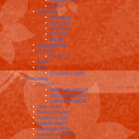
Wolf Dieter Storl
Bäume*
Exkursionen
Nationalpark
Alpengarten
Aletschwald
Simmental
Alpinum
Arzneimittelbilder
Mineralien
Emma Kunz
Metalle
Natur
FOCUS GEO TERRA
Homöopathie
Hörspiele
Organon der Heilkunst
Was ist Homöopathie
Hahnemanns Medizin
Praxis Schwyz
Museum Einsiedeln
Hahnemann Paris
Kunst des Heilens
Gesammelte Werke
Hahnemanns Medizin