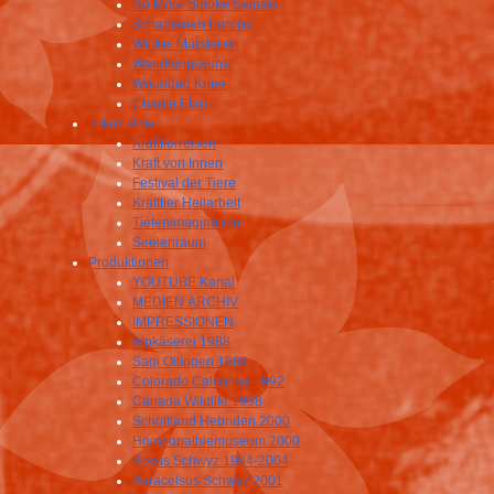
No More Smoke Signals
Schamanen Europa
Winkel Märstetten
Wandlungskunst
Wounded Knee
Chante Etan
Totem Pole
Krafttierreisen
Kraft von Innen
Festival der Tiere
Krafttier Heilarbeit
Tiefenimagination
Seelenraum
Produktionen
YOUTUBE Kanal
MEDIEN ARCHIV
IMPRESSIONEN
Alpkäserei 1988
Sagi Oltingen 1989
Colorado California 1992
Canada Wildlife 1998
Schottland Hebriden 2000
Homöopathiemuseum 2000
Praxis Schwyz 1994-2004
Paracelsus Schwyz 2001