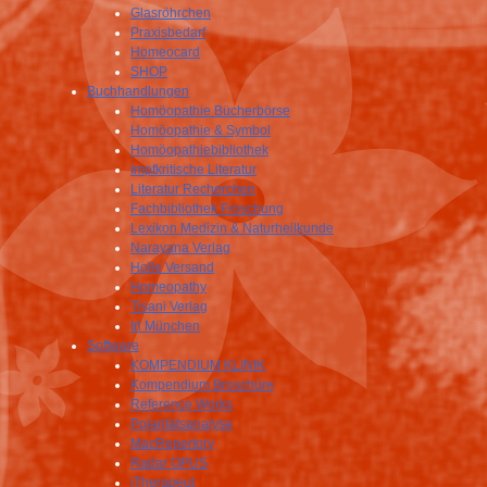
Glasröhrchen
Praxisbedarf
Homeocard
SHOP
Buchhandlungen
Homöopathie Bücherbörse
Homöopathie & Symbol
Homöopathiebibliothek
Impfkritische Literatur
Literatur Recherchen
Fachbibliothek Froschung
Lexikon Medizin & Naturheilkunde
Narayana Verlag
Holle Versand
Homeopathy
Tisani Verlag
Irl München
Software
KOMPENDIUM KLINIK
Kompendium Broschüre
Reference Works
Polaritätsanalyse
MacRepertory
Radar OPUS
iTherapeut