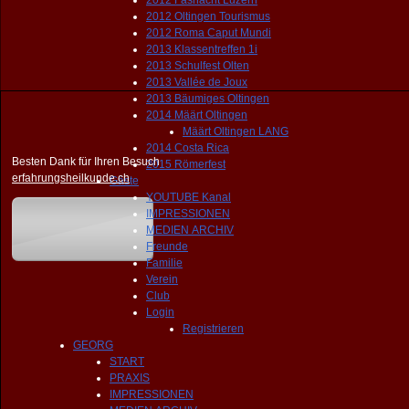
2012 Fasnacht Luzern
2012 Oltingen Tourismus
2012 Roma Caput Mundi
2013 Klassentreffen 1i
2013 Schulfest Olten
2013 Vallée de Joux
2013 Bäumiges Oltingen
2014 Määrt Oltingen
Määrt Oltingen LANG
2014 Costa Rica
Besten Dank für Ihren Besuch
2015 Römerfest
erfahrungsheilkunde.ch
Gäste
YOUTUBE Kanal
IMPRESSIONEN
MEDIEN ARCHIV
Freunde
Familie
Verein
Club
Login
Registrieren
GEORG
START
PRAXIS
IMPRESSIONEN