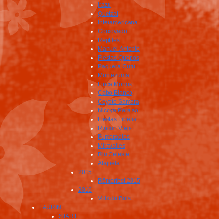
Irazu
Quetzal
Interamericana
Corcovado
Reptiles
Manuel Antonio
Fiestas Quepos
Paquera Curu
Montezuma
Finca Monos
Cabo Blanco
Coyote Samara
Nicoya Paraiso
Fiestas Liberia
Rincon Vieja
Fumoraoles
Miravalles
Rio Celeste
Alajuela
2015
Römerfest 2015
2016
Voix du Bois
LAURIN
START