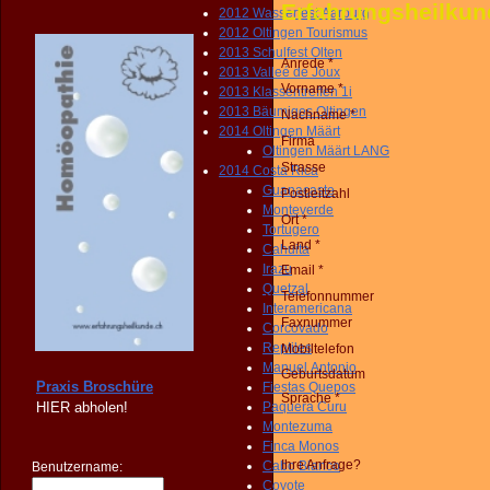
Erfahrungsheilku
2012 Wasserfest Aarburg
2012 Oltingen Tourismus
2013 Schulfest Olten
Anrede *
2013 Valleé de Joux
Vorname *
2013 Klassentreffen 1i
2013 Bäumiges Oltingen
Nachname *
2014 Oltingen Määrt
Firma
Oltingen Määrt LANG
Strasse
2014 Costa Rica
Guanacaste
Postleitzahl
Monteverde
Ort *
Tortugero
Land *
Cahuita
Irazu
Email *
Quetzal
Telefonnummer
Interamericana
Faxnummer
Corcovado
Reptiles
Mobiltelefon
Manuel Antonio
Geburtsdatum
Praxis Broschüre
Fiestas Quepos
Sprache *
HIER
abholen!
Paquera Curu
Montezuma
Finca Monos
Ihre Anfrage?
Cabo Blanco
Benutzername:
Coyote