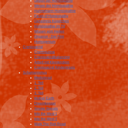
Geburt der Homöopathie
Wesen der Homöopathie
Hahnemann Homöopathie
Faces of Homeopathy
Geheimnis Kügelchen
Homöopathie im TV
Wissen vom Heilen
Organon - Der Film
Homogenium
Craniosacral
Craniosuisse
Craniosacralbalancing
Arbeit mit Kleinkindern
Craniosacral Kinderpraxis
Schamanismus
Medizinrad
1. Teil
2. Teil
3. Teil
Mother Earth
Dreemkeeper
Smoke Signals
Into the West 1
Into the West 2
Walk The Red Road