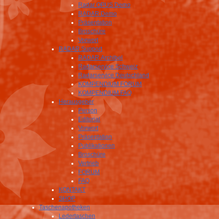
Radar OPUS Demo
RADAR Demo
Präsentation
Broschüre
Vorwort
RADAR Support
RADAR Archibel
Radarservice Schweiz
Radarservice Deutschland
KOMPENDIUM FORUM
KOMPENDIUM FAQ
Herausgeber
Person
Editorial
Vorwort
Präsentation
Publikationen
Broschüre
Vertrieb
FORUM
FAQ
KONTAKT
SHOP
Taschenapotheken
Ledertaschen