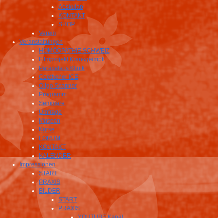
Aeskulap
KONTAKT
SHOP
Verein
Veranstaltungen
HOMÖOPATHIE SCHWEIZ
Filmprojekt Krankgeimpft
Paracelsus Klinik
Coethener ICE
Oligo Scanner
Programm
Seminare
Umfrage
Museen
Kurse
FORUM
KONTAKT
KALENDER
Impressionen
START
PRAXIS
BILDER
START
PRAXIS
YOUTUBE Kanal