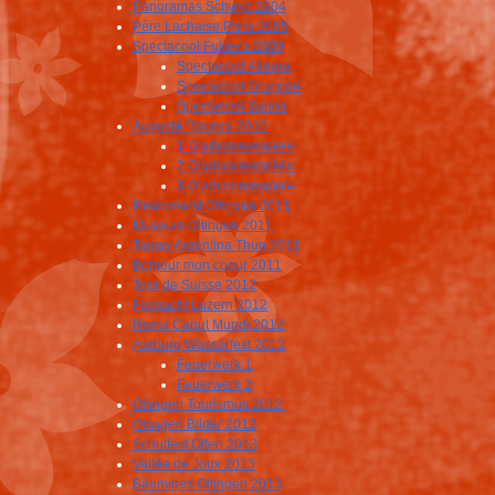
Panoramas Schwyz 2004
Père Lachaise Paris 2005
Spectacool Fuldera 2009
Spectacool Allegra
Spectacool Gruppen
Spectacool Sonda
Augusta Raurica 2010
1 Gladiatorenspiele
2 Gladiatorenspiele
3 Gladiatorenspiele
Regiomarkt Oltingen 2011
Museum Oltingen 2011
Tango Argentina Thun 2011
Bonjour mon coeur 2011
Tour de Suisse 2012
Fasnacht Luzern 2012
Roma Caput Mundi 2012
Aarburg Wasserfest 2012
Feuerwerk 1
Feuerwerk 2
Oltingen Tourismus 2012
Oltingen Bilder 2012
Schulfest Olten 2013
Vallée de Joux 2013
Bäumiges Oltingen 2013