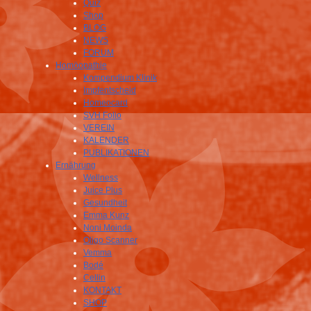
Quiz
Shop
BLOG
NEWS
FORUM
Homöopathie
Kompendium Klinik
Impfentscheid
Homeocard
SVH Folio
VEREIN
KALENDER
PUBLIKATIONEN
Ernährung
Wellness
Juice Plus
Gesundheit
Emma Kunz
Noni Moinda
Oligo Scanner
Vemma
Bodé
Cellin
KONTAKT
SHOP