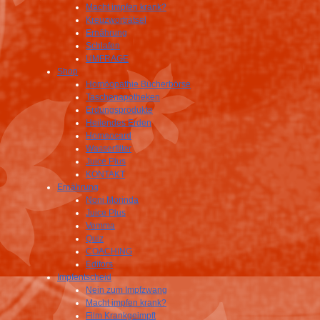
Macht impfen krank?
Kreuzworträtsel
Ernährung
Schlafen
UMFRAGE
Shop
Homöopathie Bücherbörse
Taschenapotheken
Erdungsprodukte
Heilendes Erden
Homeocard
Wasserfilter
Juice Plus
KONTAKT
Ernährung
Noni Morinda
Juice Plus
Vemma
Quiz
COACHING
Edifors
Impfentscheid
Nein zum Impfzwang
Macht impfen krank?
Film Krankgeimpft