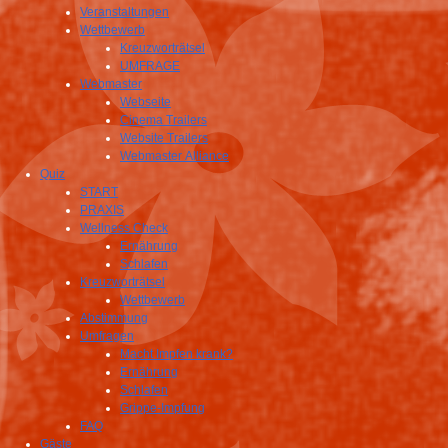
Veranstaltungen
Wettbewerb
Kreuzworträtsel
UMFRAGE
Webmaster
Webseite
Cinema Trailers
Website Trailers
Webmaster Alliance
Quiz
START
PRAXIS
Wellness Check
Ernährung
Schlafen
Kreuzworträtsel
Wettbewerb
Abstimmung
Umfragen
Macht Impfen krank?
Ernährung
Schlafen
Grippe-Impfung
FAQ
Gäste