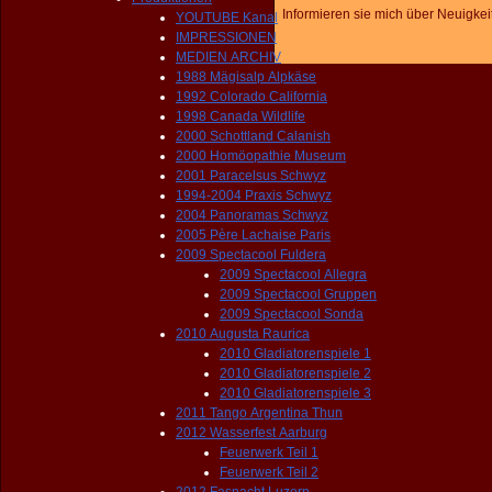
Informieren sie mich über Neuigkei
YOUTUBE Kanal
IMPRESSIONEN
MEDIEN ARCHIV
1988 Mägisalp Alpkäse
1992 Colorado California
1998 Canada Wildlife
2000 Schottland Calanish
2000 Homöopathie Museum
2001 Paracelsus Schwyz
1994-2004 Praxis Schwyz
2004 Panoramas Schwyz
2005 Père Lachaise Paris
2009 Spectacool Fuldera
2009 Spectacool Allegra
2009 Spectacool Gruppen
2009 Spectacool Sonda
2010 Augusta Raurica
2010 Gladiatorenspiele 1
2010 Gladiatorenspiele 2
2010 Gladiatorenspiele 3
2011 Tango Argentina Thun
2012 Wasserfest Aarburg
Feuerwerk Teil 1
Feuerwerk Teil 2