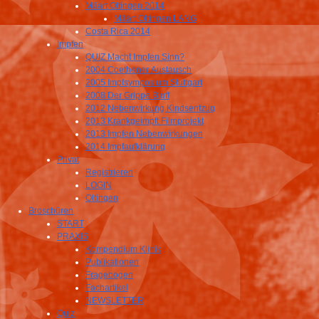
Määrt Oltingen 2014
Määrt Oltingen LANG
Costa Rica 2014
Impfen
QUIZ Macht Impfen Sinn?
2004 Coethener Austausch
2005 Impfsymposium Stuttgart
2008 Der Grippe Bluff
2012 Nebenwirkung Kindsentzug
2013 Krankgeimpft Filmprojekt
2013 Impfen Nebenwirkungen
2014 Impfaufklärung
Privat
Registrieren
LOGIN
Oltingen
Broschüren
START
PRAXIS
Kompendium Klinik
Publikationen
Fragebogen
Fachartikel
NEWSLETTER
Quiz