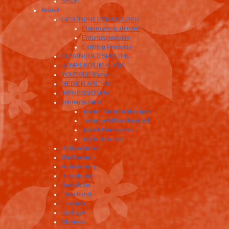
SHOP
Aktuell
GESUNDHEITSRATGEBER
Elektrosmog ableiten
Erdungsprodukte
Earthing Produkte
GESUNDHEITSPOLITIK
KOMPENDIUM KLINIK
YOUTUBE Kanal
MEDIEN ARCHIV
IMPRESSIONEN
Impfentscheid
Impfen Nebenwirkungen
Filmprojekt Krankgeimpft
Impfstoffverstärker
Impfaufklärung
Publikationen
Wettbewerb
Abstimmung
Broschüren
Newsletter
Forschung
E-Books
Umfrage
Museen