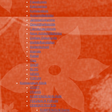
Fragebogen
Exkursionen
Kompendium
Arzneimittelbilder
Jahresprogramme
Gesundheitspolitik
Literatursteckbriefe
Neue Arzneimittelbilder
Digitale Dokumente
Impfstoffverstärker
Impfentscheid
Inserate
Rätsel
Quiz
SHOP
BLOG
NEWS
FORUM
Kompendium Klinik
START
PRAXIS
KOMPENDIUM KLINIIK
FEEDBACK FORUM
DEMONSTRATION
KOMPENDIUM Demo