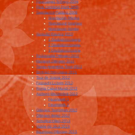
Panoramas Schwyz 2004
Père Lachaise Paris 2005
Spectacool Fuldera 2009
Spectacool Allegra
Spectacool Gruppen
Spectacool Sonda
Augusta Raurica 2010
1 Gladiatorenspiele
2 Gladiatorenspiele
3 Gladiatorenspiele
Regiomarkt Oltingen 2011
Museum Oltingen 2011
Tango Argentina Thun 2011
Bonjour mon coeur 2011
Tour de Suisse 2012
Fasnacht Luzern 2012
Roma Caput Mundi 2012
Aarburg Wasserfest 2012
Feuerwerk 1
Feuerwerk 2
Oltingen Tourismus 2012
Oltingen Bilder 2012
Schulfest Olten 2013
Vallée de Joux 2013
Bäumiges Oltingen 2013