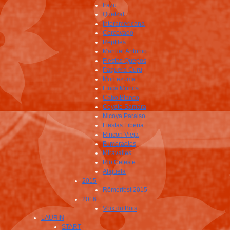
Irazu
Quetzal
Interamericana
Corcovado
Reptiles
Manuel Antonio
Fiestas Quepos
Paquera Curu
Montezuma
Finca Monos
Cabo Blanco
Coyote Samara
Nicoya Paraiso
Fiestas Liberia
Rincon Vieja
Fumoraoles
Miravalles
Rio Celeste
Alajuela
2015
Römerfest 2015
2016
Voix du Bois
LAURIN
START