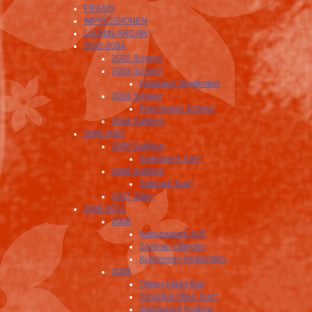
PRAXIS
IMPRESSIONEN
LAURIN ARCHIV
2002-2004
2002 Schwyz
2003 Schwyz
Hasliberg September
2004 Schwyz
Panoramas Schwyz
2004 Dulliken
2005-2007
2005 Dulliken
Seelisberg Juni*
2006 Dulliken
Safenwil Juni*
2007 Olten
2008-2011
2008
Nationalpark Juli*
Sommer Oltingen
Kuhrennen Rothenfluh
2009
Oltiger Määrt Mai
Schulfest Olten Juni*
Spectacool Fuldera