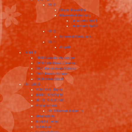
2012
Oltiger Määrt Mai
Wasserfest Aarburg
Feuerwerk Teil 1
Feuerwerk Teil 2
2013
Schulfest Olten Juni
2014
Projekt
FAMILIE
1998 Canada Vancouver
2000 Schottland Calanish
2004 Panoramas Schwyz
2004 Praxis Schwyz
2008 Olten Silo 8
FREUNDE
YOUTUBE Kanal
IMPRESSIONEN
MEDIEN ARCHIV
Primarschule
2013 Klassentreffen 1i
Mittelschule
Arbeit & Leben
Kollegium