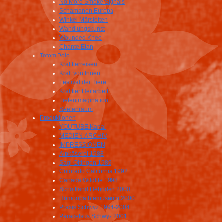
No More Smoke Signals
Schamanen Europa
Winkel Märstetten
Wandlungskunst
Wounded Knee
Chante Etan
Totem Pole
Krafttierreisen
Kraft von Innen
Festival der Tiere
Krafttier Heilarbeit
Tiefenimagination
Seelenraum
Produktionen
YOUTUBE Kanal
MEDIEN ARCHIV
IMPRESSIONEN
Alpkäserei 1988
Sagi Oltingen 1989
Colorado California 1992
Canada Wildlife 1998
Schottland Hebriden 2000
Homöopathiemuseum 2000
Praxis Schwyz 1994-2004
Paracelsus Schwyz 2001