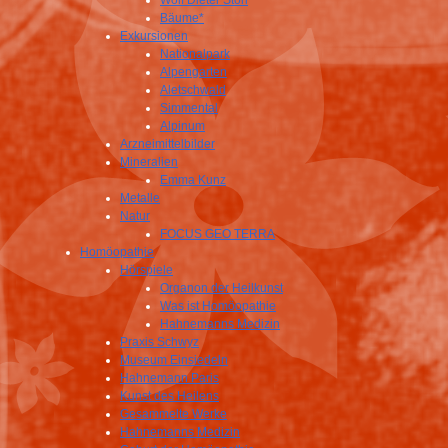
Wolf Dieter Storl
Bäume*
Exkursionen
Nationalpark
Alpengarten
Aletschwald
Simmental
Alpinum
Arzneimittelbilder
Mineralien
Emma Kunz
Metalle
Natur
FOCUS GEO TERRA
Homöopathie
Hörspiele
Organon der Heilkunst
Was ist Homöopathie
Hahnemanns Medizin
Praxis Schwyz
Museum Einsiedeln
Hahnemann Paris
Kunst des Heilens
Gesammelte Werke
Hahnemanns Medizin