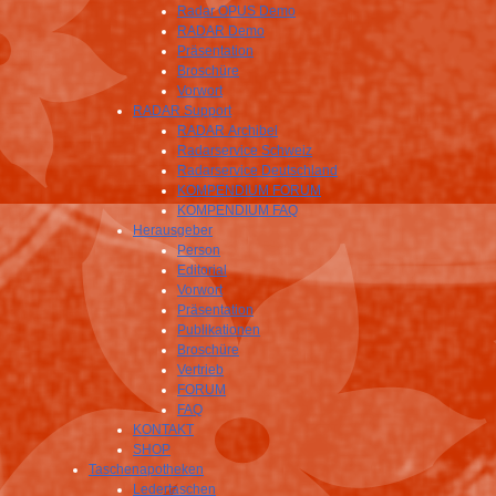
Radar OPUS Demo
RADAR Demo
Präsentation
Broschüre
Vorwort
RADAR Support
RADAR Archibel
Radarservice Schweiz
Radarservice Deutschland
KOMPENDIUM FORUM
KOMPENDIUM FAQ
Herausgeber
Person
Editorial
Vorwort
Präsentation
Publikationen
Broschüre
Vertrieb
FORUM
FAQ
KONTAKT
SHOP
Taschenapotheken
Ledertaschen