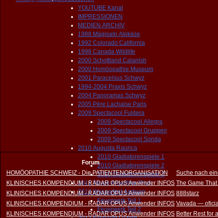
YOUTUBE Kanal
IMPRESSIONEN
MEDIEN ARCHIV
1988 Mägisalp Alpkäse
1992 Colorado California
1998 Canada Wildlife
2000 Schottland Calanish
2000 Homöopathie Museum
2001 Paracelsus Schwyz
1994-2004 Praxis Schwyz
2004 Panoramas Schwyz
2005 Père Lachaise Paris
2009 Spectacool Fuldera
2009 Spectacool Allegra
2009 Spectacool Gruppen
2009 Spectacool Sonda
2010 Augusta Raurica
2010 Gladiatorenspiele 1
Forum
2010 Gladiatorenspiele 2
HOMÖOPATHIE SCHWEIZ - Die PATIENTENORGANISATION
Suche nach ein
2010 Gladiatorenspiele 3
KLINISCHES KOMPENDIUM - RADAR OPUS Anwender INFOS
2011 Tango Argentina Thun
The Game That
2012 Wasserfest Aarburg
KLINISCHES KOMPENDIUM - RADAR OPUS Anwender INFOS
888starz
Feuerwerk Teil 1
KLINISCHES KOMPENDIUM - RADAR OPUS Anwender INFOS
Vavada — oficia
Feuerwerk Teil 2
KLINISCHES KOMPENDIUM - RADAR OPUS Anwender INFOS
Better Rest for