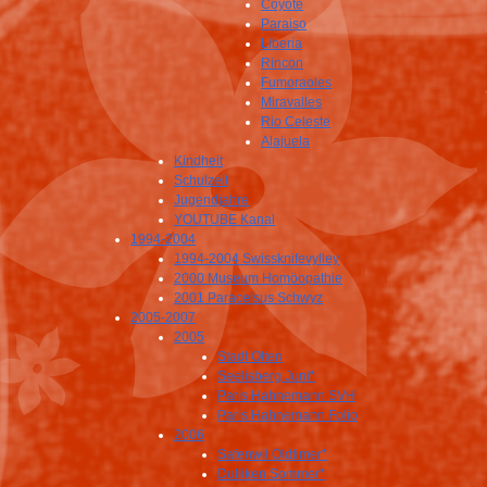
Coyote
Paraiso
Liberia
Rincon
Fumoraoles
Miravalles
Rio Celeste
Alajuela
Kindheit
Schulzeit
Jugendjahre
YOUTUBE Kanal
1994-2004
1994-2004 Swissknifevylley
2000 Museum Homöopathie
2001 Paracelsus Schwyz
2005-2007
2005
Stadt Olten
Seelisberg Juni*
Paris Hahnemann SVH
Paris Hahnemann Folio
2006
Safenwil Oldtimer*
Dulliken Sommer*