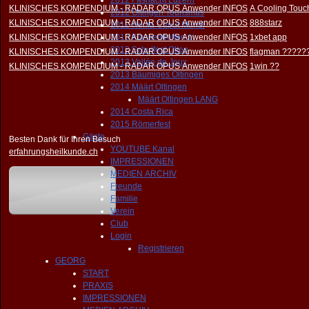
2012 Fasnacht Luzern
KLINISCHES KOMPENDIUM - RADAR OPUS Anwender INFOS
A Cooling Touch
2012 Oltingen Tourismus
KLINISCHES KOMPENDIUM - RADAR OPUS Anwender INFOS
888starz
2012 Roma Caput Mundi
KLINISCHES KOMPENDIUM - RADAR OPUS Anwender INFOS
2013 Klassentreffen 1i
1xbet app
2013 Schulfest Olten
KLINISCHES KOMPENDIUM - RADAR OPUS Anwender INFOS
flagman ?????
2013 Vallée de Joux
KLINISCHES KOMPENDIUM - RADAR OPUS Anwender INFOS
1win ??
2013 Bäumiges Oltingen
2014 Määrt Oltingen
Määrt Oltingen LANG
2014 Costa Rica
2015 Römerfest
Gäste
Besten Dank für Ihren Besuch
YOUTUBE Kanal
erfahrungsheilkunde.ch
IMPRESSIONEN
MEDIEN ARCHIV
Freunde
Familie
Verein
Club
Login
Registrieren
GEORG
START
PRAXIS
IMPRESSIONEN