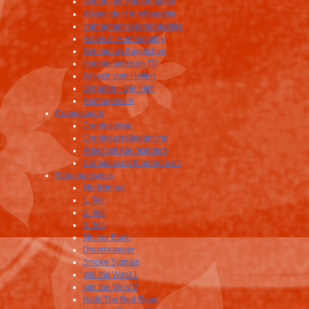
Geburt der Homöopathie
Wesen der Homöopathie
Hahnemann Homöopathie
Faces of Homeopathy
Geheimnis Kügelchen
Homöopathie im TV
Wissen vom Heilen
Organon - Der Film
Homogenium
Craniosacral
Craniosuisse
Craniosacralbalancing
Arbeit mit Kleinkindern
Craniosacral Kinderpraxis
Schamanismus
Medizinrad
1. Teil
2. Teil
3. Teil
Mother Earth
Dreemkeeper
Smoke Signals
Into the West 1
Into the West 2
Walk The Red Road