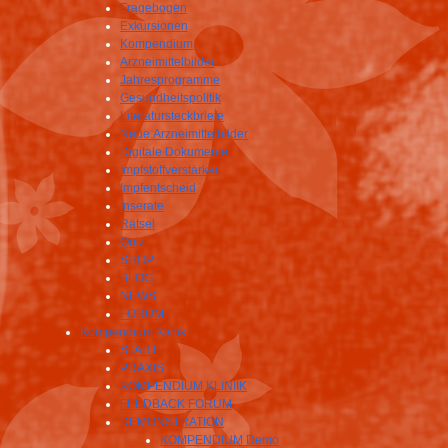
Fragebogen
Exkursionen
Kompendium
Arzneimittelbilder
Jahresprogramme
Gesundheitspolitik
Literatursteckbriefe
Neue Arzneimittelbilder
Digitale Dokumente
Impfstoffverstärker
Impfentscheid
Inserate
Rätsel
Quiz
SHOP
BLOG
NEWS
FORUM
Kompendium Klinik
START
PRAXIS
KOMPENDIUM KLINIIK
FEEDBACK FORUM
DEMONSTRATION
KOMPENDIUM Demo