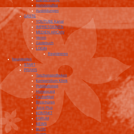
Krankenpflege
Homöopathie
Ausbildungen
GÄSTE
YOUTUBE Kanal
IMPRESSIONEN
MEDIEN ARCHIV
Verein
Gästebuch
LOGIN
Registrieren
Neuigkeiten
START
PRAXIS
Taschenapotheken
Kompendium Klinik
Publikationen
Homeocard
Fachartikel
Broschüren
Juice Plus
KONTAKT
FORUM
NEWS
BLOG