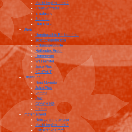
Macht impfen krank?
Kreuzworträtsel
Ernährung
Schlafen
UMFRAGE
Shop
Homöopathie Bücherbörse
Taschenapotheken
Erdungsprodukte
Heilendes Erden
Homeocard
Wasserfilter
Juice Plus
KONTAKT
Ernährung
Noni Morinda
Juice Plus
Vemma
Quiz
COACHING
Edifors
Impfentscheid
Nein zum Impfzwang
Macht impfen krank?
Film Krankgeimpft