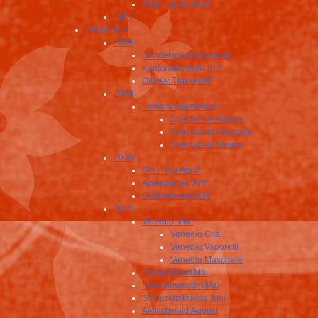
Olten Feuerwehr*
2007
2008-2011
2008
Grindelwald Velogemel
Kantonalturnfest BL*
Oltimer Traktoren*
2009
Fuldera Spectacool
Spectacool Allegra
Spectacool Gruppen
Spectacool Sonda
2010
SVH Rigi April*
Alpengarten Juli*
Gladiatorenspiele
2011
Venedig Mai*
Venedig Cità
Venedig Vaporetti
Venedig Maschere
Oltiger Määrt Mai
Heimatmuseum Mai
Schatzalp Davos Juni
Aletschwald August