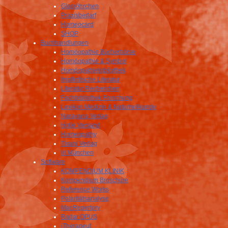
Glasröhrchen
Praxisbedarf
Homeocard
SHOP
Buchhandlungen
Homöopathie Bücherbörse
Homöopathie & Symbol
Homöopathiebibliothek
Impfkritische Literatur
Literatur Recherchen
Fachbibliothek Froschung
Lexikon Medizin & Naturheilkunde
Narayana Verlag
Holle Versand
Homeopathy
Tisani Verlag
Irl München
Software
KOMPENDIUM KLINIK
Kompendium Broschüre
Reference Works
Polaritätsanalyse
MacRepertory
Radar OPUS
iTherapeut