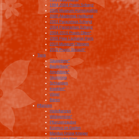
1994-2004 Praxis Schwyz
2000 Museum Homöopathie
2000 Akademie Heilkunst
2001 Paracelsus Schwyz
2004 Panoramas Schwyz
2004-2010 Praxis Olten*
2005 Père Lachaise Paris
2010 Museum Oltingen
2010 Praxis Sissach*
Tiere
Säugetiere*
Beuteltiere*
Amphibien*
Skorpione
Schlangen
Insekten*
Vögel
Bären
Pflanzen
Heilpflanzen
Wildgemüse*
Pflanzenzauber
Kosmos im Garten
Manitus Grüne Krieger