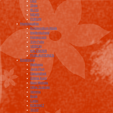
Quiz
Shop
BLOG
NEWS
FORUM
Homöopathie
Kompendium Klinik
Impfentscheid
Homeocard
SVH Folio
VEREIN
KALENDER
PUBLIKATIONEN
Ernährung
Wellness
Juice Plus
Gesundheit
Emma Kunz
Noni Moinda
Oligo Scanner
Vemma
Bodé
Cellin
KONTAKT
SHOP