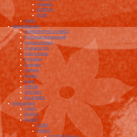
Aeskulap
KONTAKT
SHOP
Verein
Veranstaltungen
HOMÖOPATHIE SCHWEIZ
Filmprojekt Krankgeimpft
Paracelsus Klinik
Coethener ICE
Oligo Scanner
Programm
Seminare
Umfrage
Museen
Kurse
FORUM
KONTAKT
KALENDER
Impressionen
START
PRAXIS
BILDER
START
PRAXIS
YOUTUBE Kanal