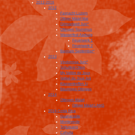
2012-2016
2012
Fasnacht Luzern
Oltiger Määrt Mai
Grimselwelt Juni*
Oltingen Tourismus
Wasserfest Aarburg
Feuerwerk 1
Feuerwerk 2
Bannalp September*
2013
Vindonissa Juni*
Schulfest Olten
My Vallée de Joux
Valleé du Joux Juli
Klassentreffen 1i
Bäumiges Oltingen
2014
Oltingen Määrt
Oltiger Määrt LANG
2014 Costa Rica
Guanacaste
Monteverde
Tortuguero
Cahuita