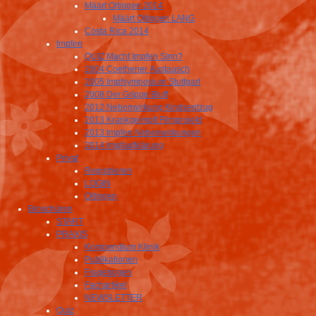
Määrt Oltingen 2014
Määrt Oltingen LANG
Costa Rica 2014
Impfen
QUIZ Macht Impfen Sinn?
2004 Coethener Austausch
2005 Impfsymposium Stuttgart
2008 Der Grippe Bluff
2012 Nebenwirkung Kindsentzug
2013 Krankgeimpft Filmprojekt
2013 Impfen Nebenwirkungen
2014 Impfaufklärung
Privat
Registrieren
LOGIN
Oltingen
Broschüren
START
PRAXIS
Kompendium Klinik
Publikationen
Fragebogen
Fachartikel
NEWSLETTER
Quiz