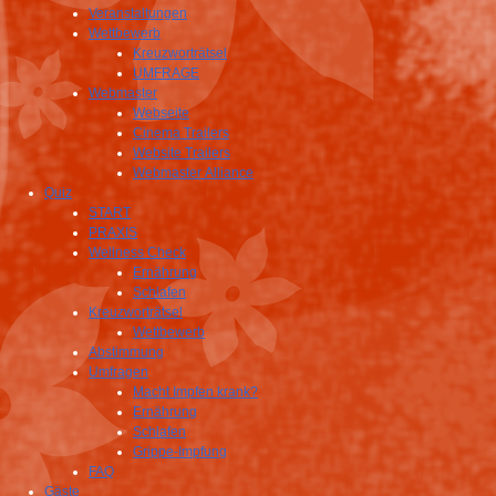
Veranstaltungen
Wettbewerb
Kreuzworträtsel
UMFRAGE
Webmaster
Webseite
Cinema Trailers
Website Trailers
Webmaster Alliance
Quiz
START
PRAXIS
Wellness Check
Ernährung
Schlafen
Kreuzworträtsel
Wettbewerb
Abstimmung
Umfragen
Macht Impfen krank?
Ernährung
Schlafen
Grippe-Impfung
FAQ
Gäste