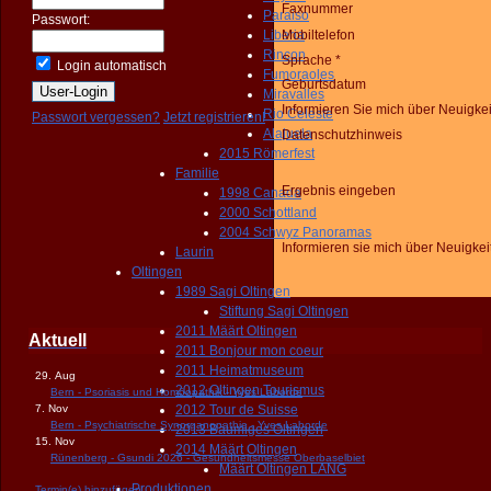
Faxnummer
Paraiso
Passwort:
Liberia
Mobiltelefon
Rincon
Sprache *
Login automatisch
Fumoraoles
Geburtsdatum
Miravalles
Informieren Sie mich über Neuigke
Rio Celeste
Passwort vergessen?
Jetzt registrieren!
Alajuela
Datenschutzhinweis
2015 Römerfest
Familie
Ergebnis eingeben
1998 Canada
2000 Schottland
2004 Schwyz Panoramas
Informieren sie mich über Neuigkei
Laurin
Oltingen
1989 Sagi Oltingen
Stiftung Sagi Oltingen
2011 Määrt Oltingen
Aktuell
2011 Bonjour mon coeur
2011 Heimatmuseum
29. Aug
2012 Oltingen Tourismus
Bern - Psoriasis und Homöopathik - Yves Laborde
7. Nov
2012 Tour de Suisse
Bern - Psychiatrische Synorganopathie - Yves Laborde
2013 Bäumiges Oltingen
15. Nov
2014 Määrt Oltingen
Rünenberg - Gsundi 2026 - Gesundheitsmesse Oberbaselbiet
Määrt Oltingen LANG
Produktionen
Termin(e) hinzufügen