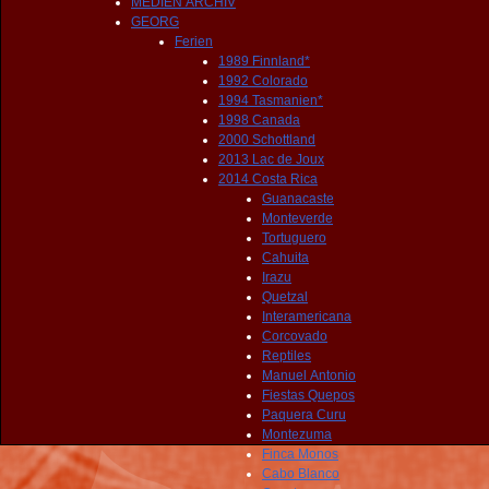
MEDIEN ARCHIV
GEORG
Ferien
1989 Finnland*
1992 Colorado
1994 Tasmanien*
1998 Canada
2000 Schottland
2013 Lac de Joux
2014 Costa Rica
Guanacaste
Monteverde
Tortuguero
Cahuita
Irazu
Quetzal
Interamericana
Corcovado
Reptiles
Manuel Antonio
Fiestas Quepos
Paquera Curu
Montezuma
Finca Monos
Cabo Blanco