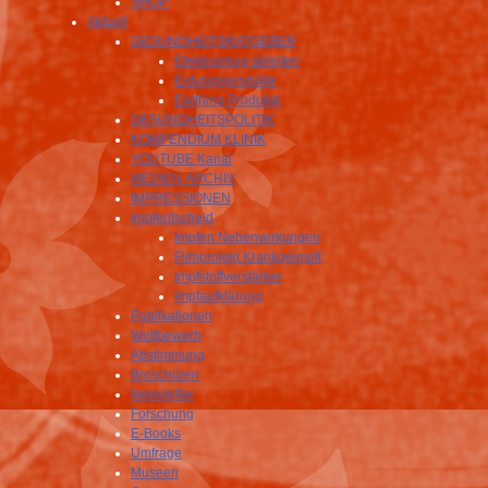
SHOP
Aktuell
GESUNDHEITSRATGEBER
Elektrosmog ableiten
Erdungsprodukte
Earthing Produkte
GESUNDHEITSPOLITIK
KOMPENDIUM KLINIK
YOUTUBE Kanal
MEDIEN ARCHIV
IMPRESSIONEN
Impfentscheid
Impfen Nebenwirkungen
Filmprojekt Krankgeimpft
Impfstoffverstärker
Impfaufklärung
Publikationen
Wettbewerb
Abstimmung
Broschüren
Newsletter
Forschung
E-Books
Umfrage
Museen