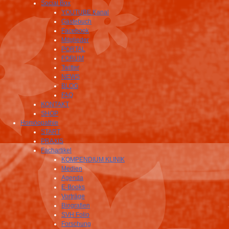
Social Box
YOUTUBE Kanal
Gästebuch
Facebook
Mitglieder
PORTAL
FORUM
Twitter
NEWS
BLOG
FAQ
KONTAKT
SHOP
Homöopathie
START
PRAXIS
Fachartikel
KOMPENDIUM KLINIK
Medien
Agenda
E-Books
Vorträge
Biografien
SVH Folio
Forschung