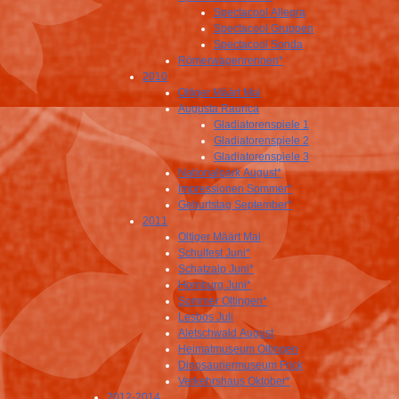
Spectacool Allegra
Spectacool Gruppen
Spectacool Sonda
Römerwagenrennen*
2010
Oltiger Määrt Mai
Augusta Raurica
Gladiatorenspiele 1
Gladiatorenspiele 2
Gladiatorenspiele 3
Nationalpark August*
Impressionen Sommer*
Geburtstag September*
2011
Oltiger Määrt Mai
Schulfest Juni*
Schatzalp Juni*
Homburg Juni*
Sommer Oltingen*
Lesbos Juli
Aletschwald August
Heimatmuseum Oltingen
Dinosauriermuseum Frick
Verkehrshaus Oktober*
2012-2014