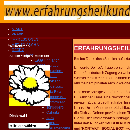
START
PRAXIS
IMPRESSIONEN
MEDIEN ARCHIV
Willkommen
ERFAHRUNGSHEIL
GEORG
Ferien
Similia Simplex Minimum
Besten Dank, dass Sie sich auf
erf
1989 Finnland*
1992 Colorado
Ich werde Deine Anfrage persönlich 
1994 Tasmanien*
Du erhälst dadurch Zugang zu weite
1998 Canada
Webseite mit vielen interessanten 
2000 Schottland
aus meinem privaten Archiv, welche
2013 Lac de Joux
2014 Costa Rica
Um Deine Anfrage zu prüfen benötig
Guanacaste
Du wirst per Email eine Nachricht 
Monteverde
privaten Zugang geöffnet habe. Im
Tortuguero
kannst Du im Menu neue Schaltflä
Cahuita
die Dich zu Deinen gewünschten T
Direktwahl
Irazu
Die für Dich interessanten Beiträge
Quetzal
unter den Rubriken "
PUBLIKATION
Interamericana
und
"
KONTAKT - SOCIAL BOX
", w