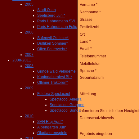
2005
Vorname *
Stadt Olten
Nachname *
Seelisberg Juni*
Strasse
Paris Hahnemann SVH
Paris Hahnemann Folio
Postleitzahl
2006
Ort
Safenwil Oldtimer*
Land *
Dulliken Sommer*
Email *
Olten Feuerwehr*
2007
Telefonnummer
2008-2011
Mobiltelefon
2008
Sprache *
Grindelwald Velogemel
Kantonalturnfest BL*
Geburtsdatum
Oltimer Traktoren*
2009
Fuldera Spectacool
Mitteilung
Spectacool Allegra
Spectacool Gruppen
Spectacool Sonda
Informieren Sie mich über Neuigke
2010
Datenschutzhinweis
SVH Rigi April*
Alpengarten Juli*
Gladiatorenspiele
Ergebnis eingeben
2011