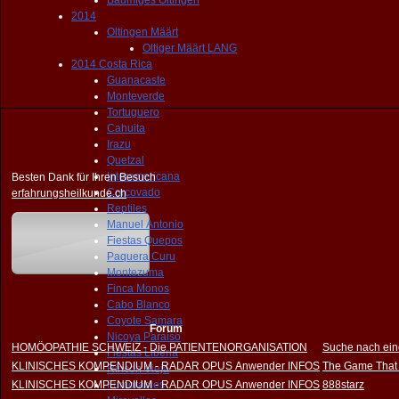
Bäumiges Oltingen
2014
Oltingen Määrt
Oltiger Määrt LANG
2014 Costa Rica
Guanacaste
Monteverde
Tortuguero
Cahuita
Irazu
Quetzal
Interamericana
Besten Dank für Ihren Besuch
Corcovado
erfahrungsheilkunde.ch
Reptiles
Manuel Antonio
Fiestas Quepos
Paquera Curu
Montezuma
Finca Monos
Cabo Blanco
Coyote Samara
Forum
Nicoya Paraiso
HOMÖOPATHIE SCHWEIZ - Die PATIENTENORGANISATION
Suche nach ein
Fiestas Liberia
KLINISCHES KOMPENDIUM - RADAR OPUS Anwender INFOS
The Game That
Rincon Vieja
KLINISCHES KOMPENDIUM - RADAR OPUS Anwender INFOS
Fumoraoles
888starz