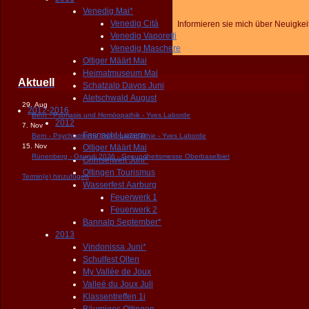
Venedig Mai*
Venedig Cità
Informieren sie mich über Neuigkei
Venedig Vaporetti
Venedig Maschere
Oltiger Määrt Mai
Heimatmuseum Mai
Aktuell
Schatzalp Davos Juni
Aletschwald August
29. Aug
2012-2016
Bern - Psoriasis und Homöopathik - Yves Laborde
2012
7. Nov
Fasnacht Luzern
Bern - Psychiatrische Synorganopathie - Yves Laborde
15. Nov
Oltiger Määrt Mai
Rünenberg - Gsundi 2026 - Gesundheitsmesse Oberbaselbiet
Grimselwelt Juni*
Oltingen Tourismus
Termin(e) hinzufügen
Wasserfest Aarburg
Feuerwerk 1
Feuerwerk 2
Bannalp September*
2013
Vindonissa Juni*
Schulfest Olten
My Vallée de Joux
Valleé du Joux Juli
Klassentreffen 1i