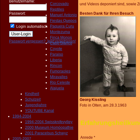
Benutzername:
Corcovado
und
Videos deponiert sind, sowie
Reptiles
Passwort:
Besten Dank für Ihren Besuch
Manuel Antonio
Fiestas Quepos
Paquera Curu
Login automatisch
Montezuma
Finca Monos
Passwort vergessen?
Jetzt registrieren!
Cabo Blanco
Coyote
Paraiso
Liberia
Rincon
Fumoraoles
Miravalles
Rio Celeste
Alajuela
Kindheit
Schulzeit
Georg Kissling
Jugendjahre
Foto in Olten, am 28.3.1963
YOUTUBE Kanal
1994-2004
Erfahrungsheilkun
1994-2004 Swissknifevylley
2000 Museum Homöopathie
2001 Paracelsus Schwyz
Anrede *
2005-2007