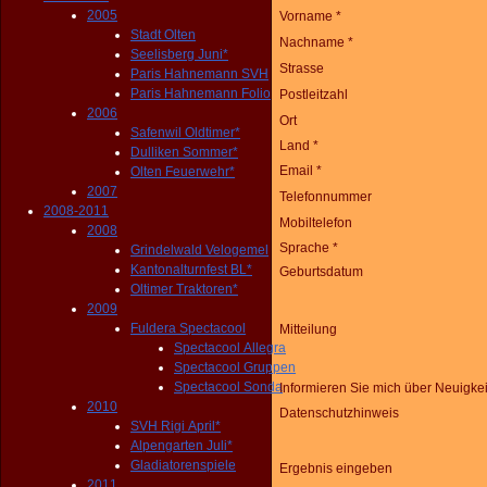
2005
Vorname *
Stadt Olten
Nachname *
Seelisberg Juni*
Strasse
Paris Hahnemann SVH
Paris Hahnemann Folio
Postleitzahl
2006
Ort
Safenwil Oldtimer*
Land *
Dulliken Sommer*
Email *
Olten Feuerwehr*
2007
Telefonnummer
2008-2011
Mobiltelefon
2008
Sprache *
Grindelwald Velogemel
Kantonalturnfest BL*
Geburtsdatum
Oltimer Traktoren*
2009
Fuldera Spectacool
Mitteilung
Spectacool Allegra
Spectacool Gruppen
Spectacool Sonda
Informieren Sie mich über Neuigke
2010
Datenschutzhinweis
SVH Rigi April*
Alpengarten Juli*
Gladiatorenspiele
Ergebnis eingeben
2011