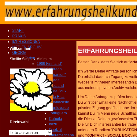
START
PRAXIS
IMPRESSIONEN
MEDIEN ARCHIV
Willkommen
ERFAHRUNGSHEIL
GEORG
Ferien
Similia Simplex Minimum
Besten Dank, dass Sie sich auf
erf
1989 Finnland*
1992 Colorado
Ich werde Deine Anfrage persönlich 
1994 Tasmanien*
Du erhälst dadurch Zugang zu weite
1998 Canada
Webseite mit vielen interessanten 
2000 Schottland
aus meinem privaten Archiv, welche
2013 Lac de Joux
2014 Costa Rica
Um Deine Anfrage zu prüfen benötig
Guanacaste
Du wirst per Email eine Nachricht 
Monteverde
privaten Zugang geöffnet habe. Im
Tortuguero
kannst Du im Menu neue Schaltflä
Cahuita
die Dich zu Deinen gewünschten T
Direktwahl
Irazu
Die für Dich interessanten Beiträge
Quetzal
unter den Rubriken "
PUBLIKATION
Interamericana
und
"
KONTAKT - SOCIAL BOX
", w