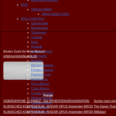
Bäumiges Oltingen
2014
Oltingen Määrt
Oltiger Määrt LANG
2014 Costa Rica
Guanacaste
Monteverde
Tortuguero
Cahuita
Irazu
Quetzal
Interamericana
Besten Dank für Ihren Besuch
Corcovado
erfahrungsheilkunde.ch
Reptiles
Manuel Antonio
Fiestas Quepos
Paquera Curu
Montezuma
Finca Monos
Cabo Blanco
Coyote Samara
Forum
Nicoya Paraiso
HOMÖOPATHIE SCHWEIZ - Die PATIENTENORGANISATION
Suche nach ein
Fiestas Liberia
KLINISCHES KOMPENDIUM - RADAR OPUS Anwender INFOS
The Game That
Rincon Vieja
KLINISCHES KOMPENDIUM - RADAR OPUS Anwender INFOS
Fumoraoles
888starz