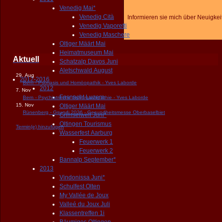
Venedig Mai*
Venedig Cità
Informieren sie mich über Neuigkei
Venedig Vaporetti
Venedig Maschere
Oltiger Määrt Mai
Heimatmuseum Mai
Aktuell
Schatzalp Davos Juni
Aletschwald August
29. Aug
2012-2016
Bern - Psoriasis und Homöopathik - Yves Laborde
2012
7. Nov
Fasnacht Luzern
Bern - Psychiatrische Synorganopathie - Yves Laborde
15. Nov
Oltiger Määrt Mai
Rünenberg - Gsundi 2026 - Gesundheitsmesse Oberbaselbiet
Grimselwelt Juni*
Oltingen Tourismus
Termin(e) hinzufügen
Wasserfest Aarburg
Feuerwerk 1
Feuerwerk 2
Bannalp September*
2013
Vindonissa Juni*
Schulfest Olten
My Vallée de Joux
Valleé du Joux Juli
Klassentreffen 1i