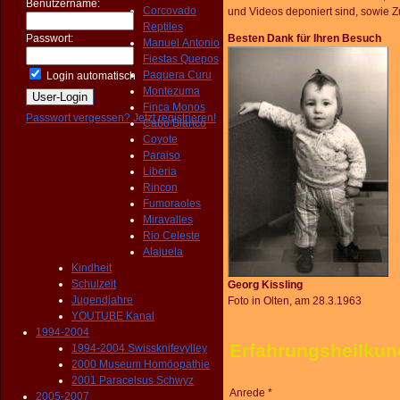
Benutzername:
Corcovado
und
Videos deponiert sind, sowie
Reptiles
Passwort:
Besten Dank für Ihren Besuch
Manuel Antonio
Fiestas Quepos
Paquera Curu
Login automatisch
Montezuma
Finca Monos
Passwort vergessen?
Jetzt registrieren!
Cabo Blanco
Coyote
Paraiso
Liberia
Rincon
Fumoraoles
Miravalles
Rio Celeste
Alajuela
Kindheit
Schulzeit
Georg Kissling
Jugendjahre
Foto in Olten, am 28.3.1963
YOUTUBE Kanal
1994-2004
Erfahrungsheilkun
1994-2004 Swissknifevylley
2000 Museum Homöopathie
2001 Paracelsus Schwyz
Anrede *
2005-2007